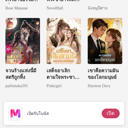
เป็นพันล้าน
แห่งวังหลวง
Rose Manasse
NovelHall
นังหมูปีศาจ
จวนร้างแห่งนี้มี
เสด็จอาเลิก
เขาคือความฝัน
สตรีถูกทิ้ง
ตามใจพระชายา
ของโลกมนุษย์
สักทีเถอะ
pailinnaka591
Pinkygirl
Harmon Davy
เปิด
เปิดรับโบนัส