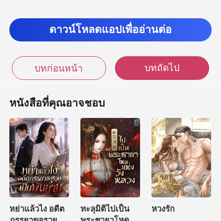
ดาวน์โหลดแอปเพื่ออ่านต่อ
บทถัดไป
บทก่อนหน้า
หนังสือที่คุณอาจชอบ
หย่าแล้วไง อดีต
ทะลุมิติไปเป็น
หวงรัก
ภรรยาขอรวย
พระชายาโหด