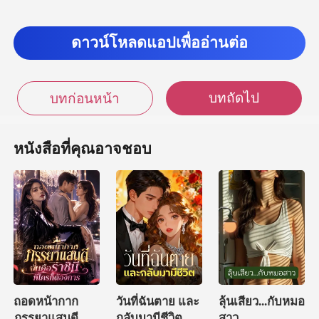
ดาวน์โหลดแอปเพื่ออ่านต่อ
บทถัดไป
บทก่อนหน้า
หนังสือที่คุณอาจชอบ
ถอดหน้ากาก
วันที่ฉันตาย และ
ลุ้นเสียว...กับหมอ
ภรรยาแสนดี ฉัน
กลับมามีชีวิต
สาว