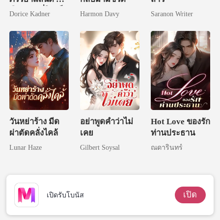
คือราชินีที่ใครก็
Dorice Kadner
Harmon Davy
Saranon Writer
ต้องการ
วันหย่าร้าง มีด
อย่าพูดคำว่าไม่
Hot Love ของรัก
ผ่าตัดคลั่งไคล้
เคย
ท่านประธาน
Lunar Haze
Gilbert Soysal
ณดารินทร์
เปิด
เปิดรับโบนัส