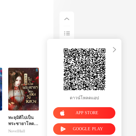
ดาวน์โหลดแอป
APP STORE
ทะลุมิติไปเป็น
า
พระชายาโหด
GOOGLE PLAY
แห่งวังหลวง
NovelHall