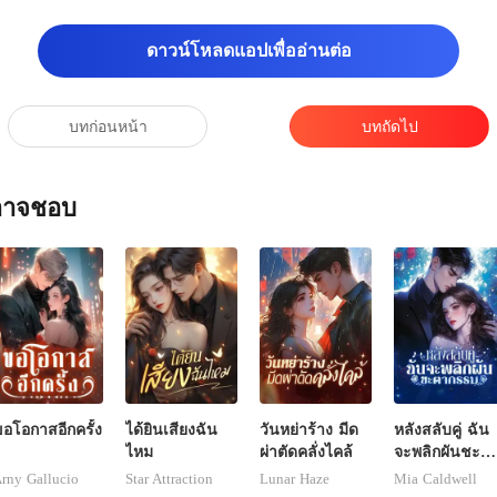
ดาวน์โหลดแอปเพื่ออ่านต่อ
บทก่อนหน้า
บทถัดไป
ณอาจชอบ
อโอกาสอีกครั้ง
ได้ยินเสียงฉัน
วันหย่าร้าง มีด
หลังสลับคู่ ฉัน
ไหม
ผ่าตัดคลั่งไคล้
จะพลิกผันชะต
กรรม
rny Gallucio
Star Attraction
Lunar Haze
Mia Caldwell