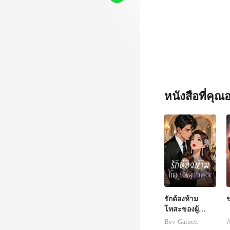
หนังสือที่คุ
รักต้องห้าม
ข
โทสะของผู้
ปกครอง
Bev Garnett
A