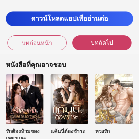
ดาวน์โหลดแอปเพื่ออ่านต่อ
บทถัดไป
บทก่อนหน้า
หนังสือที่คุณอาจชอบ
รักต้องห้ามของ
แค้นนี้ต้องชำระ
หวงรัก
เลขาและ