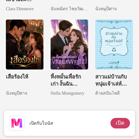
ประธานร้าย
Clara Dinsmore
นันทฉัตร ไชยวัฒนา
นังหมูปีศาจ
เสือร้องไห้
ทิ้งหมั้นเพื่อรัก
สาวแม่บ้านกับ
เก่า งั้นฉัน
หนุ่มเจ้าเล่ห์
แต่งงานใหม่
(NC)
นังหมูปีศาจ
Stella Montgomery
ด้ายสปันโพลี
เปิด
เปิดรับโบนัส