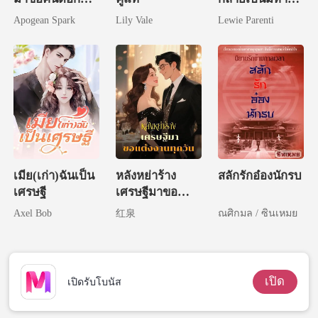
แล้ว
เศรษฐี
Apogean Spark
Lily Vale
Lewie Parenti
เมีย(เก่า)ฉันเป็น
หลังหย่าร้าง
สลักรักอ๋องนักรบ
เศรษฐี
เศรษฐีมาขอ
แต่งงานทุกวัน
Axel Bob
红泉
ณศิกมล / ซินเหมย
เปิด
เปิดรับโบนัส