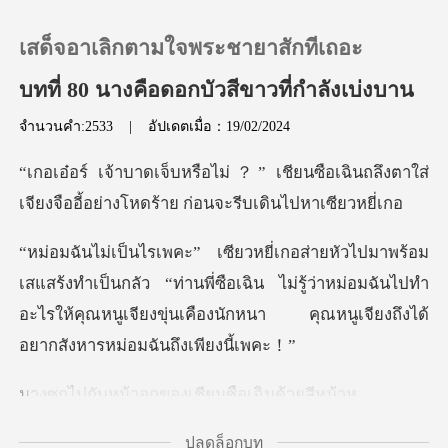
เสด็จอาเลิกตามใจพระชายาสักทีเถอะ
บทที่ 80 นางคือดอกบัวสีขาวที่กำลังเบ่งบาน
จำนวนคำ:2533
|
อัปเดตเมื่อ：19/02/2024
0
ยนซือเฉินถลึงตาใส่
เติมเงิน
เจียงจืออี้อย่างโ
ประวัติการอ่าน
นกลัว “ท่านพี่ซือเฉิน ไม่รู้ว่าหม่อมฉันไปทำ
อะไรให้คุณหนูเจียงขุ่
ออกจากระบบ
ดาวน์โหลดแอป
าอกของเชียนซือ
ปลดล็อกบท