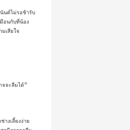
ช้ารับ
หมือนก
อช่างเลี้ยงง่าย