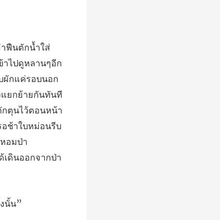
ก็บผักแค่รอบนอก
องแยกย้ายกันทันที
ักตุนไว้ตอนหน้า