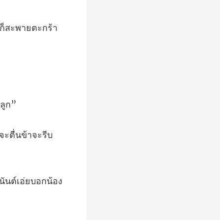
นก็สะพาย
จะตื่น