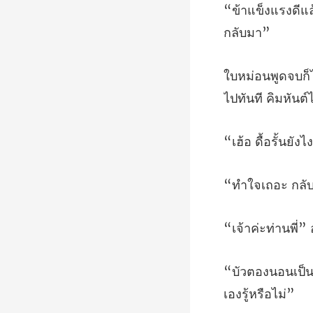
ไปทันที คิมหันต์
ังไง