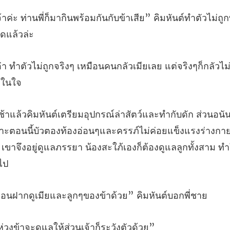
ร้อมกันกับข้าเสีย” คิมหันต์ทำตัวไม่ถูก
ิงๆ เหมือนคนกลัวเมียเลย แต่จริงๆก็ก
าะตอนนี้บัวตองท้องอ่อนๆและครรภ์ไม่ค่อยแข็งแรงร่างกาย
 เข
ากดูเมียและลูกๆของข้า
งข้าจะดูแลให้ส่วน