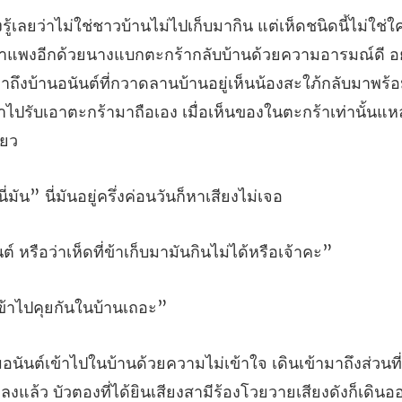
ะกร้ากลับบ้านด้วยความอารมณ์ดี อย่า
นมาถึงบ้านอนันต์ที่กวาดลานบ้านอยู่เห็นน้องสะใภ้กลับมา
ัน” นี่มันอยู่ครึ่งค
ือว่าเห็ดที่ข้าเก็บมา
เข้าไปคุย
ที่ได้ยินเสียงสามีร้องโวยวายเสียงดังก็เดิน