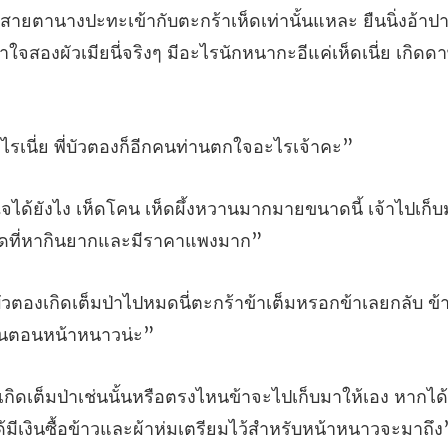
พอสายตานางปะทะเข้ากับตะกร้าเห็ดเท่านั้นแหละ
่ย พี่บัวตองก็อีกคน
านมากมายขนาดนี้ เจ้าไปเก็บม
่ตะกร้าข้าเต็มหรอกข้าเลยกลับ ข้
เก็บมาให้เอง หากได
มีเ