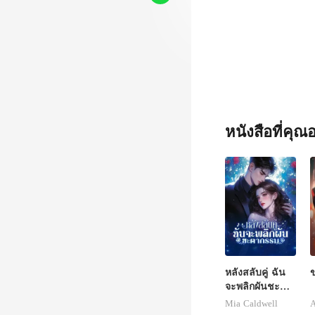
หนังสือที่คุ
หลังสลับคู่ ฉัน
ข
จะพลิกผันชะตา
กรรม
Mia Caldwell
A