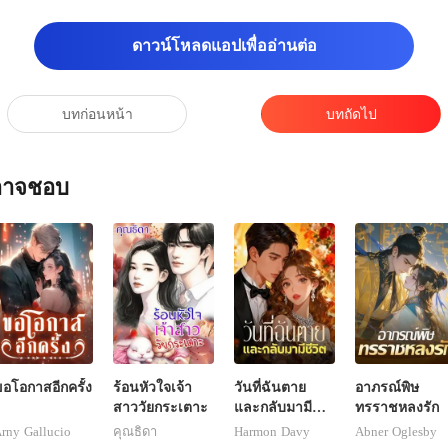
ดาวน์โหลดแอปเพื่ออ่านต่อ
บทก่อนหน้า
บทถัดไป
ณอาจชอบ
อโอกาสอีกครั้ง
ร้อนหัวใจเจ้า
วันที่ฉันตาย
อาภรณ์พิษ
สาววัยกระเตาะ
และกลับมามี
ทรราชหลงรัก
ชีวิต
rny Gallucio
คุณธิดา
Harmon Davy
Abner Oglesby