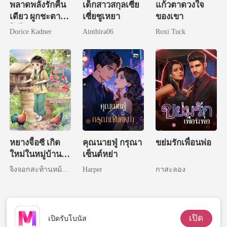
พลาดพลั้งรักคืน
เด็กสาวสกุลเซี่ย
แก้วตาดวงใจ
เดียว ผูกชะตาซีอี
เซี่ยซูเหยา
ของเขา
โอไร้พ่าย
Dorice Kadner
Ainthira06
Roxi Tuck
หยางจื้อซี เกิด
คุณนายฟู่ กรุณา
ขย่มรักเพื่อนพ่อ
ใหม่ในหมู่บ้าน
เซ็นต์หย่า
ป่าหมอก
จิ้งจอกสะท้านหม้อไฟ
Harper
กาสะลอง
เปิด
เปิดรับโบนัส