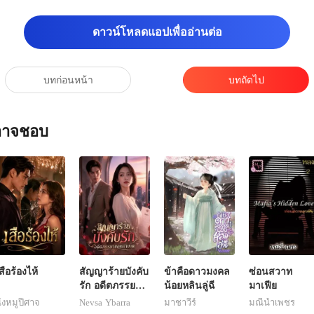
ดาวน์โหลดแอปเพื่ออ่านต่อ
บทก่อนหน้า
บทถัดไป
ณอาจชอบ
สือร้องไห้
สัญญาร้ายบังคับ
ข้าคือดาวมงคล
ซ่อนสวาท
รัก อดีตภรรยา
น้อยหลินลู่ฉี
มาเฟีย
ขอหย่าขาด
ังหมูปีศาจ
Nevsa Ybarra
มาชาวีร์
มณีน้ำเพชร