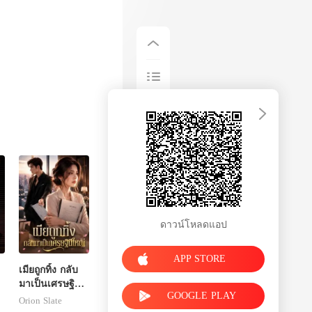
ดาวน์โหลดแอป
APP STORE
เมียถูกทิ้ง กลับ
มาเป็นเศรษฐินี
GOOGLE PLAY
ใหญ่
Orion Slate