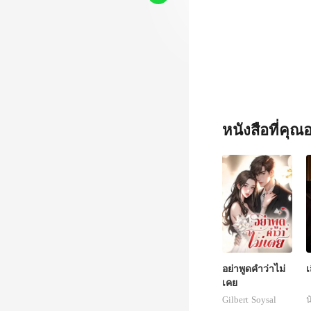
หนังสือที่คุ
อย่าพูดคำว่าไม่
เ
เคย
Gilbert Soysal
น