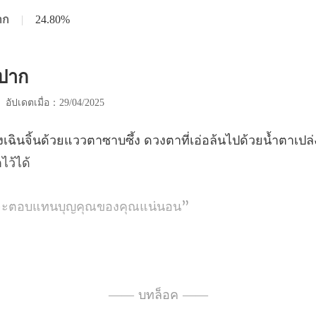
าก
|
24.80%
บปาก
|
อัปเดตเมื่อ：29/04/2025
าบซึ้ง ดวงตาที่เอ่อล้นไปด้วยน้ำตาเป
ะตอบแทนบุญคุณ
สียงแหบแห้ง ทุกถ้อยคำที่กล
่งมั่นและความซาบซึ้งใจของเจียงเนี่ย
—— บทล็อค ——