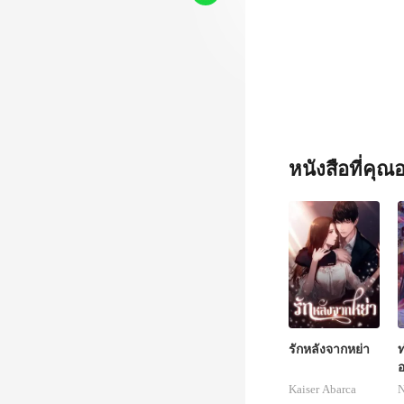
หนังสือที่คุ
รักหลังจากหย่า
ท
อ
ฆ
Kaiser Abarca
N