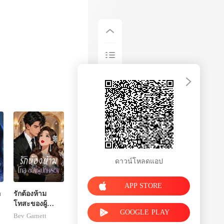
ดาวน์โหลดแอป
APP STORE
อ
รักต้องห้าม
โทสะของผู้
GOOGLE PLAY
ปกครอง
Bev Garnett