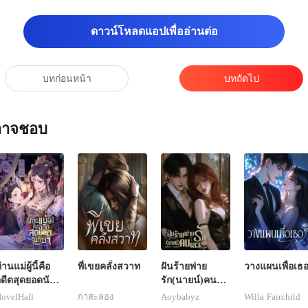
องเขาก็มาถึง “กรุณาห
ดาวน์โหลดแอปเพื่ออ่านต่อ
บทก่อนหน้า
บทถัดไป
ณอาจชอบ
่านแม่ผู้นี้คือ
พี่เขยคลั่งสวาท
ฝันร้ายพ่าย
วางแผนเพื่อเธ
ดีตสุดยอดนัก
รัก(นายน์)คน
่า
เลว
ovelHall
กาสะลอง
Aoybabyz
Willa Fairchild