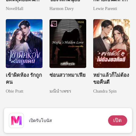
ฆ่า
เศรษฐี
NovelHall
Harmon Davy
Lewie Parenti
เข้าผิดห้อง รักถูก
ซ่อนสวาทมาเฟีย
หย่าแล้วก็ไม่ต้อง
คน
ขอคืนดี
Obie Pratt
มณีน้ำเพชร
Chandra Spin
เปิด
เปิดรับโบนัส