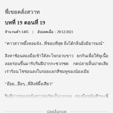
พี่เขยคลั่งสวาท
บทที่ 19 ตอนที่ 19
จำนวนคำ:1405
|
อัปเดตเมื่อ：29/12/2021
0
..พี่ชอบที่สุด ยิ่ง
เติมเงิน
ูเนื้อ
ลอยร่อนขึ้นมารับริมฝีปากกะซวกซด กดปลายลิ้น
ประวัติการอ่าน
ออกจากระบบ
ๆ...พี่สิงห
มือขยุ้มศีรษะพี่
ดาวน์โหลดแอป
เขยเอาไว้แน่น แอ่นร่อ
ปลดล็อกบท