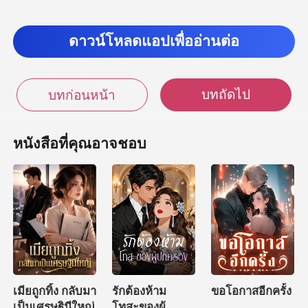
สาวปฏิเสธ เอกรัตน์หน้
ดาวน์โหลดแอปเพื่ออ่านต่อ
บทถัดไป
บทก่อนหน้า
หนังสือที่คุณอาจชอบ
เมียถูกทิ้ง กลับมา
รักต้องห้าม
ขอโอกาสอีกครั้ง
เป็นเศรษฐินีใหญ่
โทสะของผู้