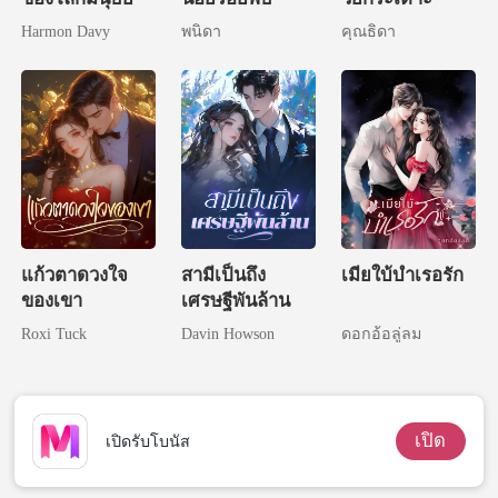
Harmon Davy
พนิดา
คุณธิดา
แก้วตาดวงใจ
สามีเป็นถึง
เมียใบ้บำเรอรัก
ของเขา
เศรษฐีพันล้าน
Roxi Tuck
Davin Howson
ดอกอ้อลู่ลม
เปิด
เปิดรับโบนัส