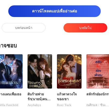
ดาวน์โหลดแอปเพื่ออ่านต่อ
บทก่อนหน้า
บทถัดไป
ณอาจชอบ
างแผนเพื่อเธอ
ฝันร้ายพ่าย
แก้วตาดวงใจ
สลักรักอ๋องนัก
รัก(นายน์)คน
ของเขา
เลว
illa Fairchild
Aoybabyz
Roxi Tuck
ณศิกมล / ซินเหมย