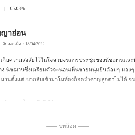
|
65.08%
ัญญาอ่อน
|
อัปเดตเมื่อ：18/04/2022
นลง นัชฌานซึ่งเตรียมตัวจะนอนเห็นชายหนุ่มยืนด้อมๆ มองๆ อ
ตัวเป็นพวก
มุ่ย หัน
—— บทล็อค ——
ธิน่า นอนไปเล