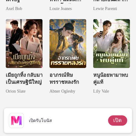
หม่ามี๊หนีไปอีก
เศรษฐี
Axel Bob
Louie Joanes
Lewie Parenti
แล้ว
เมียถูกทิ้ง กลับมา
อาภรณ์พิษ
หนูน้อยพามาพบ
เป็นเศรษฐินีใหญ่
ทรราชหลงรัก
คู่แท้
Orion Slate
Abner Oglesby
Lily Vale
เปิด
เปิดรับโบนัส