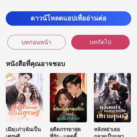
ดาวน์โหลดแอปเพื่ออ่านต่อ
บทถัดไป
บทก่อนหน้า
หนังสือที่คุณอาจชอบ
เมีย(เก่า)ฉันเป็น
อดีตภรรยาสุด
หลังหย่าเธอ
เศรษฐี
ที่รัก : แดดดี้
กลายเป็นมหา