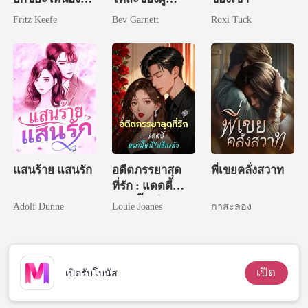
สาว
ปกครอง
Fritz Keefe
Bev Garnett
Roxi Tuck
แสนร้าย แสนรัก
อดีตภรรยาสุด
พี่เขยคลั่งสวาท
ที่รัก : แดดดี้
หม่ามี๊หนีไปอีก
Adolf Dunne
Louie Joanes
กาสะลอง
แล้ว
เปิด
เปิดรับโบนัส