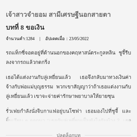
เจ้าสาวจำยอม สามีเศรษฐีนอกสายตา
บทที่ 8 ขอเงิน
จำนวนคำ:1284
|
อัปเดตเมื่อ：23/05/2022
0
อกของคฤหาสน์ตระกูลหลิน ช
เติมเงิน
ค่า
ประวัติการอ่าน
จ้างกับพ่อแม่บุญธรรม พวกเขาสัญญาว่าถ้าเธอแต่งงา
ออกจากระบบ
งไปที่ชูจี้ และ
ดาวน์โหลดแอป
ยิ้มเรียบ ๆ ออกมา “เธอกั
ปลดล็อกบท