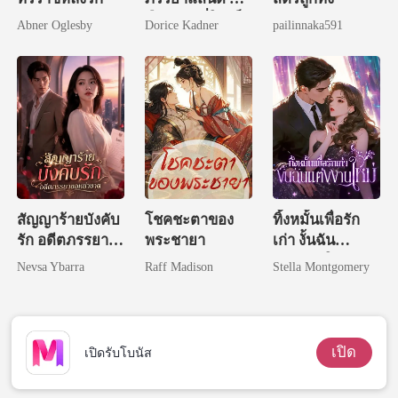
คือราชินีที่ใครก็
Abner Oglesby
Dorice Kadner
pailinnaka591
ต้องการ
สัญญาร้ายบังคับ
โชคชะตาของ
ทิ้งหมั้นเพื่อรัก
รัก อดีตภรรยา
พระชายา
เก่า งั้นฉัน
ขอหย่าขาด
แต่งงานใหม่
Nevsa Ybarra
Raff Madison
Stella Montgomery
เปิด
เปิดรับโบนัส