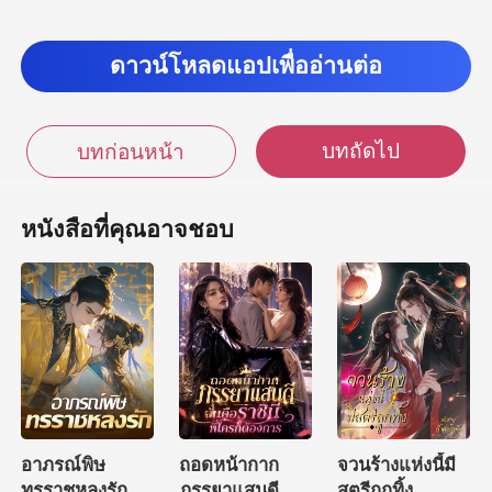
ดาวน์โหลดแอปเพื่ออ่านต่อ
บทถัดไป
บทก่อนหน้า
หนังสือที่คุณอาจชอบ
อาภรณ์พิษ
ถอดหน้ากาก
จวนร้างแห่งนี้มี
ทรราชหลงรัก
ภรรยาแสนดี ฉัน
สตรีถูกทิ้ง