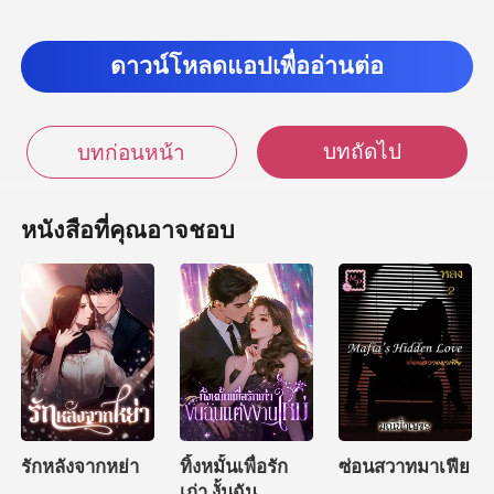
ดาวน์โหลดแอปเพื่ออ่านต่อ
ไม่เคยถ
บทถัดไป
บทก่อนหน้า
หนังสือที่คุณอาจชอบ
รักหลังจากหย่า
ทิ้งหมั้นเพื่อรัก
ซ่อนสวาทมาเฟีย
เก่า งั้นฉัน