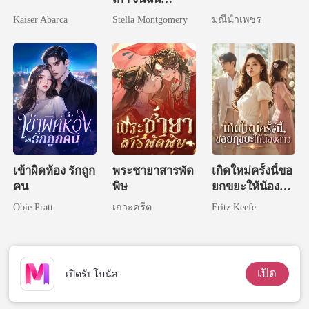
แต่งงานใหม่
Kaiser Abarca
Stella Montgomery
มณีน้ำเพชร
เข้าผิดห้อง รักถูก
พระชายาสารพัด
เกิดใหม่ครั้งนี้ขอ
คน
พิษ
ยกขยะให้น้อง
สาว
Obie Pratt
เกาะครีต
Fritz Keefe
เปิด
เปิดรับโบนัส