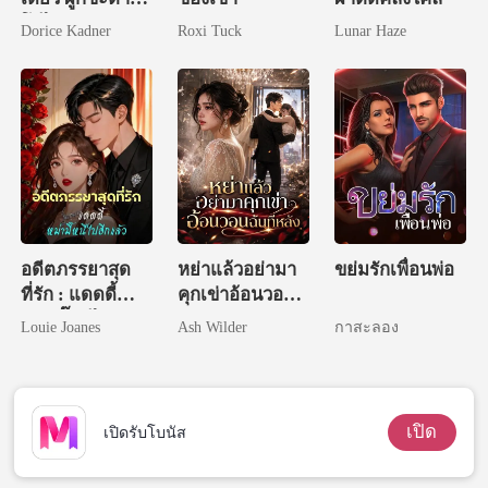
โอไร้พ่าย
Dorice Kadner
Roxi Tuck
Lunar Haze
อดีตภรรยาสุด
หย่าแล้วอย่ามา
ขย่มรักเพื่อนพ่อ
ที่รัก : แดดดี้
คุกเข่าอ้อนวอน
หม่ามี๊หนีไปอีก
ฉันทีหลัง
Louie Joanes
Ash Wilder
กาสะลอง
แล้ว
เปิด
เปิดรับโบนัส