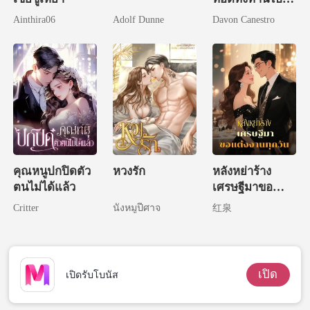
แล้ว
Ainthira06
Adolf Dunne
Davon Canestro
คุณหนูปกปิดตัว
หวงรัก
หลังหย่าร้าง
ตนไม่ได้แล้ว
เศรษฐีมาขอ
แต่งงานทุกวัน
Critter
นังหมูปีศาจ
红泉
เปิด
เปิดรับโบนัส