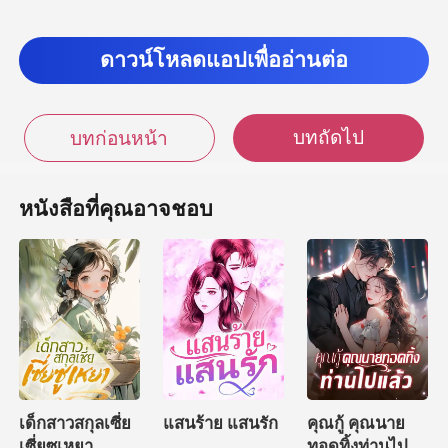
ะ！” ฉู่
ดาวน์โหลดแอปเพื่ออ่านต่อ
บทถัดไป
บทก่อนหน้า
หนังสือที่คุณอาจชอบ
เด็กสาวสกุลเซี่ย
แสนร้าย แสนรัก
คุณกู้ คุณนาย
เซี่ยซูเหยา
ทอดทิ้งท่านไป