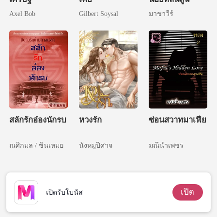
Axel Bob
Gilbert Soysal
มาชาวีร์
สลักรักอ๋องนักรบ
หวงรัก
ซ่อนสวาทมาเฟีย
ณศิกมล / ซินเหมย
นังหมูปีศาจ
มณีน้ำเพชร
เปิด
เปิดรับโบนัส