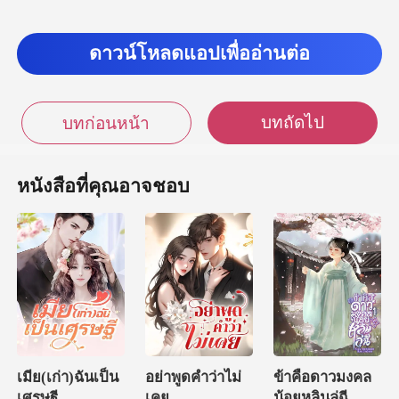
ดาวน์โหลดแอปเพื่ออ่านต่อ
บทถัดไป
บทก่อนหน้า
หนังสือที่คุณอาจชอบ
เมีย(เก่า)ฉันเป็น
อย่าพูดคำว่าไม่
ข้าคือดาวมงคล
เศรษฐี
เคย
น้อยหลินลู่ฉี