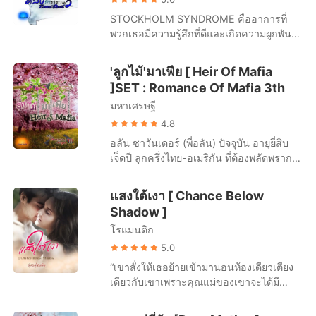
กลางยิ้มเยาะ เบลบอกตัวเองว่าเธอจะไม่เสีย
เชือกฟางหายไปจริงๆ ไอเดนจะตามหา เชือก
กัน ริมฝีปากอิ่มเม้มปิดไว้ ยอดอกสีแดงสด
STOCKHOLM SYNDROME คืออาการที่
น้ำตา เธอจะไม่เสียใจให้กับเขาอีกแล้ว “ก็ได้
ฟางจนเจอใช่มั้ย?” “ใช่! จะหาจนกว่าจะเจอ
แข็งเป็นไต มันกำลังสั่นไหวเหมือนกำลังถูก
พวกเธอมีความรู้สึกที่ดีและเกิดความผูกพัน
ค่ะ เบลยอมแพ้ คุณกลางอยากจะทำอะไร
เลยล่ะ แต่ทางที่ดีอย่าหายไปไหนเลยดีกว่า
ปลายลิ้นหรือปลายนิ้วปัดกวัดแกว่งยั่วยวนให้
กับคนที่เรียกว่าซาตานหลังจากที่ได้อยู่ด้วย
ก็ตามใจเถอะค่ะ” กลางยิ้มอย่างผู้ชนะ “ไปบน
นะ” “อื้ม” เชือกฟางรับคำ พร้อมรอยยิ้มเป็น
เธอกรีดร้องครางเสียวซ่าน อย่างทรมาน เธอ
กัน แม้ไม่เต็มใจในตอนแรก แต่เขาทำให้เธอ
เตียง” เบลทำตามนั้น และเขาไม่ต้องพูดต่อ
'ลูกไม้'มาเฟีย [ Heir Of Mafia
รางวัล
ถูกเขาใช้พลังเวทย์กับร่างกาย ดวงตากลม
ค้นพบความต้องการแท้จริงที่ซ่อนอยู่ ซาตาน
เมื่อสายตาเขาบอกชัดเจนว่าให้เธอถอด
]SET : Romance Of Mafia 3th
ปรือมองเจ้าของพลังเวทย์ เขาอยู่ตรงนั้นห่าง
พี่ใหญ่ เควิ้น ชอว์น [เคน] 27 ปี อาชีพค้าของ
เสื้อผ้าออกทั้งหมด คืนนี้เขาไม่ปล่อยเธอแล้ว
จากเธออยู่หลายเมตร แต่ทำไมเธอถึงรู้สึกถึง
มหาเศรษฐี
เถื่อน ผู้ทรงอิทธิพล รุ่นที่สามของตระกูล ไม่
การถูกคุกคามทางเพศค่อยๆถูกรุกล้ำเข้าสู่
เน้นพูด แต่เน้นคิด เน้นปฎิบัติ ไม่เน้นใช้ความ
4.8
โพรงสาวอย่างช้าๆ มันคืออะไร...เธอจะยอม
รู้สึก... “อุตส่าห์พยายาม แต่ห่วยมาก เป็นได้
อลัน ซาวันเดอร์ (พี่อลัน) ปัจจุบัน อายุยี่สิบ
จำนนให้มันเกิดขึ้นอย่างง่ายดาย...แต่ความ
แค่ผู้หญิงข้างทาง ไม่เทียบชั้นนางบำเรอเลย
เจ็ดปี ลูกครึ่งไทย-อเมริกัน ที่ต้องพลัดพราก
รู้สึกต้องการของร่างกาย
สักนิด...” หลิวหลิว วัย 19 ปี หัวขโมยที่ถูกจับ
จากพ่อแม่ ไปอยู่และเติบโตที่ประเทศไทย
ส่งเข้าโรงเรียนประจำ !!!!! โอ้พระเจ้า ทำไม
โดยมีพ่อและแม่ทูนหัวเลี้ยงดูอบรมสั่งสอน
แสงใต้เงา [ Chance Below
เขาถึง ถึง ถึง ดูดีเหลือเกิน หลิวหลิว มอง
จนถึงอายุสิบห้า แต่ตอนที่อลันอายุได้เจ็ดขวบ
Shadow ]
ตาค้างนิ่ง หัวใจวัยสาวเต้นแรง เธอตกหลุมรัก
พ่อและแม่ทูนหัวที่เลี้ยงดูเขามา ได้ให้กำเนิด
เจ้าพ่อมาเฟียคนนั้นเพียงแค่เห็นหน้าครั้งแรก
โรแมนติก
บุตรสาว ผู้ซึ่งที่จะมาครอบครองหัวใจของเขา
และเธอกำลังจะถูกเขาฆ่าทิ้งในอีกไม่นานนี้
อย่างไม่มีเงื่อนไข ปิ่นมุก อัครถาวรกุล (หนู
5.0
ซาตานพี่รอง เคลย์ตัน ชอว์น [คิ้วท์] 25 ปี
มุก) ปัจจุบัน อายุยี่สิบปี ที่เกิดมาท่ามกลาง
“เขาสั่งให้เธอย้ายเข้ามานอนห้องเดียวเตียง
เจ้าของธุรกิจโรงแรมระดับห้าดาวและเจ็ด
ความรักของคนรอบข้าง และรวมถึงผู้ที่จะมา
เดียวกับเขาเพราะคุณแม่ของเขาจะได้มี
ดาวหลายแห่ง นิสัยขี้เล่น ชอบหว่านเสน่ห์ แต่
เป็นเจ้าของหัวใจ ‘พี่อลัน’ ชายเพียงคนเดียวที่
ความสุข” เธอ น้ำแข็ง ชะตาชีวิตให้โอกาส
ซ่อนเร้นบุคลิครสนิยมทางเพศ “ถ้าสัมภเวสีห
เธอต้องรักเขาอย่างไม่มีเงื่อนไข เมื่อลม
กับเธอเมื่อหญิงสาวคนหนึ่งที่ชื่อเล่นและ
ล่อขนาดนี้ สาวๆคงอยากตกนรกกันเยอะเลย