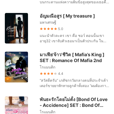
บนกระดานแห่งความฝันข้อสูงสุดของเธอคือ
ไปนอนและทิวาก็ขยับเป็ยฝ่ายทาบทับร่างเธอ
นอนเปลือยกายบนเตียงที่ไม่คุ้นเคย ซ้าย
--เป็นผู้หญิงของคีน ชอว์น-- และความฝัน
ไว้ในทันที “คุณแม่จะรับผิดชอบผมยังไง ที่
ขวากลับมีชายหนุ่มหน้าตาหล่อเหลา...นอน
ขอสุดท้ายบนกระดานแห่งความฝัน --สามวัน
นำพาผมลงสู่นรกไปพร้อมกับคุณแม่ครับ”
อัญมณีอสูร [ My treasure ]
เปลือยกายไม่ต่างกับเธอถึงสองคน!!! !!! เกิด
สุดท้ายกับ คุณคีน-- ตะวันแตกต่างเพราะเธอ
อะไรขึ้น !!!
มหาเศรษฐี
ไม่เพียงแต่แค่ฝันและแค่อยากจะทำ แต่เธอ
ทำมันสำเร็จ ตั้งแต่ข้อล่างสุดไปจนถึงข้อ
5.0
สูงสุดของกระดานแห่งความฝันนั้น ก่อนที่
แนะนำตัวละคร เขา คือ ชอว์ ตอนนั้นเขา
ชีวิตเธอจะไม่เป็นของเธออีกต่อไป แต่ใคร
อายุ32 เขาจับตัวเธอมาเป็นตัวประกัน ใน
เล่าจะรู้ว่าช่วงเวลาสามวันที่ตะวันยอมแลก
ขณะที่เธออายุเพียง19 ด้วยสาเหตุเพราะเธอ
ทุกอย่างให้ตัวเองบรรลุความฝันนั้น เธอต้อง
ไม่คืนของของที่เขาตามหาอยู่ แต่ดูเหมือน
มาเฟีย​'จ้าว'ชีวิต [ Mafia’s King ]
พบกับความสูญเสียมากเพียงใด เมื่อถึงวันหมด
เด็กอย่างเธอจะไม่รู้จักสถานะคำว่าตัว
SET : Romance Of Mafia 2nd
อายุของกระดานแห่งความฝันของเธอ
ประกันเลย แม่นี่! ช่างกินอิ่มนอนสบายเกินไป
ลูกชายที่กลายเป็นฆาตกรฆ่าพ่อตัวเอง และ
โรแมนติก
แล้ว... เธอ คือ หนูอัญ ‘สิ่งมีชีวิตที่เกิดจาก
คนเถื่อนนอกกฎหมาย คีน ชอว์น ซาตานใน
ความเกลียดชังและไม่ตั้งใจ’ ในคืนหนึ่งที่เธอ
4.4
คราบมนุษย์ เดินเข้าสู่ทัณฑสถานชาย ด้วย
ไปร่วมงานวันเกิดครบรอบสิบเก้าปีของเพื่อน
“สวัสดีครับ” เภสัชกรวัยกลางคนที่ประจำเค้า
ใบหน้าที่ไร้ซึ่งความรู้สึก ดวงตาแข็งกร้าว
เธอดันไปเห็นการฆาตกรรมเข้า...ก็แค่อยาก
เตอร์ขายยาทักทายลูกค้าทั้งสอง “ผมต้องการ
แดงก่ำอย่างกับไม่ใช่ดวงตาของมนุษย์ เขา
จะหนีจากเมืองไทยไปสักพักให้เรื่องการตาม
ยาคุมกำเนิด” อดัมแจ้งสิ่งที่ต้องการโดยทันที
หันกลับมาให้เจ้าหน้าที่คุมตัวปลดกุญแจมือ
หาพยานสงบเงียบลง แต่เธอดันหนีเสือปะ
น้ำฟ้าหันไปมองคนข้างกายที่ยังกุมมือเธอ
ก่อนที่เสียงลูกกรงค่อยๆเลื่อนปิดขวางกั้น
พันธะรักโดยไม่ตั้ง [Bond Of Love
จระเข้เสียได้ ห๊า!!! แต่แค่นั้นมันยังน้อยไปเมื่อ
ด้วยดวงตาที่เบิกกว้างจนดวงตาสีน้ำตาลเข้ม
อิสระภาพต่อหน้าต่อตาเขา
- Accidence] SET : Bond Of
เสือที่เธออุตส่าห์หนีมานั้่นดันกลายร่างเป็น
แทบจะหลุดออกจากเบ้าตา “ครับ” เภสัชกร
จระเข้ไปอีกซะงั้น... คำโปรย ::: เสียง
Love
โรแมนติก
ขานรับพร้อมกับหันหลังหยิบสิ่งที่ลูกค้าตรง