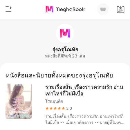
0
หน้าแรก
เติมเงิน
หมวดหมู่
รุ่งอรุโณทัย
หนังสือที่ตีพิมพ์ 23 เล่ม
สมัยใหม่
ประวัติการอ่าน
ประวัติศาสตร์
หนังสือและนิยายทั้งหมดของรุ่งอรุโณทัย
ออกจากระบบ
โรแมนติก
รวมเรื่องสั้น_เรื่องราวความรัก อ่าน
นิยายวาย
เท่าไหร่ก็ไม่มีเบื่อ
ดาวน์โหลดแอป
โรแมนติก
มหาเศรษฐี
5.0
รายการ
รวมเรื่องสั้น_เรื่องราวความรัก อ่านเท่าไหร่ก็
ไม่มีเบื่อ -- เมื่อเขาต้องการ -- มายผู้ที่ไม่เคย
ปฎิเสธยามเมื่อคุณอาหนุ่มต้องการ ซึ่งเธอไม่