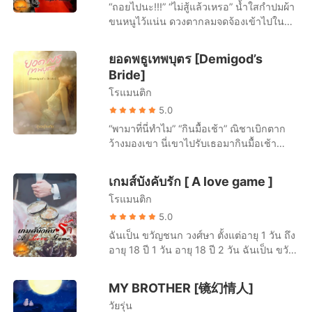
เมียที่ได้มาจากวิวาห์จำเป็นคนนี้เท่าทบทวีเงิน
“ถอยไปนะ!!!” “ไม่สู้แล้วเหรอ” น้ำใสกำปมผ้า
เธอไปด้วย “พี่หัสพาลำธารไปด้วย” หญิงสาว
ที่เขาต้องลงทุนจ่ายไปไม่น้อยคืนมาจนครบ
ขนหนูไว้แน่น ดวงตากลมจดจ้องเข้าไปใน
พร่ำเพ้อเพียงลำพัง แม้ได้ไปแล้วจะต้องเจ็บ
พร้อมดอกเบี้ยรับและดอกเบี้ยจ่าย... คำ
ดวงตาสีเทาของเขาเขม็ง แม้ตัวเองจะเสีย
ปวดยามที่ต้องเห็นเขาอยู่กับผู้หญิงคนนั้น แต่
โปรย:: … เรโนลต์ เงียบ! เขาประธานผู้มาก
เปรียบแต่เธอไม่มีทางยอมแพ้ง่ายๆ “จะเอายัง
ถ้าเธอได้ไปด้วยช่วงกลับเวลาตรงนั้นก็จะเป็น
ยอดพธูเทพบุตร [Demigod’s
ด้วยอำนาจ เพียบพร้อมไปด้วยรูปร่างหน้าตาที่
ไง” “นั่นสินะ! ไม่อยากเชื่อเลยว่าอย่างเราสอง
ของเธอกับเขาเพียงลำพังสักนิดก็ยังดี แต่เธอ
Bride]
สามารถขึ้นแท่นสามีแห่งชาติได้อย่างไร้ข้อ
คนจะมาถึงจุดนี้ได้เหมือนกัน...ใครกันนะที่
ก็ได้แต่หลับตาและเอาความต้องการนี้ไปยัง
กังขา ฐานะการเงินแม้ตอนนี้จะเหลือเพียง
โรแมนติก
บอกรักกันได้ทุกเวลา...ไม่อายปากบ้างเหรอ”
ความฝัน
อสังหาริมทรัพย์กับรถสามคันและเงินเดือนแต่
คำเย้ยหยันที่ถูกพ่นออกมามันไม่ได้แค่ทำร้าย
5.0
ก็ยังน่าสนใจอยู่ในหมู่สาวๆ และเหล่าไก่วัดที่
จิตใจคนฟังเพียงฝ่ายเดียว ในทางตรงข้ามคน
“พามาที่นี่ทำไม” “กินมื้อเช้า” ณิชาเบิกตาก
เต็มใจให้สมภารอย่างเขากัดแทะเล่นเป็นครั้ง
พูดน่าจะอาการสาหัสยิ่งกว่า “แล้วไง! คุณก็
ว้างมองเขา นี่เขาไปรับเธอมากินมื้อเช้า
คราว คนโสดทำอะไรก็ไม่น่าเกลียดไม่ผิด แต่
เหมือนของกินมีใครบ้างที่กินของเดิมซ้ำๆกัน
ดวงตากลมมองนาฬิกาด้านหน้ารถ และหัน
จากคำพูดล่าสุดของคุณพ่อไม่กี่คำ เขาที่เป็น
ทุกวัน คำแรกมันก็ชื่นมื่นน่าลิ้มลองเป็น
กลับมามองเขา เขาอยู่ในชุดกึ่งสูท เป็น
ฝ่ายกระดิกนิ้วเรียกสาวๆ กลายมาเป็นคนที่
เกมส์บังคับรัก [ A love game ]
ธรรมดา คำที่สองก็ยังน่าพิสมัย แต่คำต่อๆไป
ทางการมาก โอ้! นี่เขาอายุเท่าไหร่กัน ปกติ
ถูกกระดิกนิ้วเรียกไปแล้วอย่างงั้นเหรอ “เธอ
ใครจะยังกลืนมันลงละในเมื่อรู้รสชาติแล้ว
โรแมนติก
เขาตื่นกี่โมงกัน เพราะตอนนี้พึ่งจะเจ็ดโมง
เป็นหม่อมเจ้าหรือครับ...ผมหมายถึงว่าที่สะใภ้
เมื่อถึงเวลาก็ต้องหารสชาติใหม่ๆมาลอง...ใช่
เช้า “ปกติคุณตื่นกี่โมง” “ตีห้าเป็นประจำทุก
5.0
นะครับ” เขาขยายความเมื่อจู่ๆ เขาเงียบไป
มั้ย” แววตาของเอ็ดเวิร์ดเปลี่ยนไป สีหน้าและ
วัน” “ทุกวันเลยเหรอ” ภีมะพยักหน้า “แล้วนอน
นานและเอ่ยขึ้นมาคุณพ่อจึงมุ่นคิ้วไม่เข้าใจ
ฉันเป็น ขวัญชนก วงศ์ษา ตั้งแต่อายุ 1 วัน ถึง
แววตาของน้ำใสมันช่างเข้าได้กับคำพูดของ
กี่โมง” “ก็แล้วแต่...อยากรู้ไปทำไม” “สงสัย
ในตอนแรก คุณอำพลส่ายหน้า “นางสาว
อายุ 18 ปี 1 วัน อายุ 18 ปี 2 วัน ฉันเป็น ขวัญ
เธอเสียจริง นี่เขาเกิดหวั่นไหวใช่เหรอเปล่า
บ้างไม่ได้เหรอ...” พวกเขาแปลกหรือเปล่านะ
ธรรมดา” “เธอเป็นลูกนักการเมืองใหญ่หรือ
ชนก ฟง เขาคือ ดีแลน ฟง อายุอานามก็ 30
ว่าเธอคิดอย่างที่พูดจริงๆ ความเบื่อหน่าย
พี่เหนือก็เป็นคนตื่นเช้าเช่นกัน “คุณออกกำลัง
เป็นลูกสาวหัวแก้วหัวแหวนของผู้ทรงอิทธิพล”
ปี ชายร่างสูงเมื่อสามปีก่อน ปัจจุบันเขาคือ
อย่างงั้นเหรอ... “ได้!!! ในเมื่อเธอเบื่อรสชาติที่
MY BROTHER [镜幻情人]
ตอนเช้าทุกวันเลยใช่มั้ยคะ” ภีมะพยักหน้าอีก
เรโนลต์ยังพยายามต่อ “คุณอำพลส่ายหน้า
สามีที่ถูกต้องตามกฎหมาย ขอย้ำว่าถูกต้อง
ฉันอุตส่าห์ปรุงแต่งมันเพื่อเธอคนเดียว งั้น
ครั้ง “คนในตระกูลเราไม่สอนให้ลูกหลาน
วัยรุ่น
“กำพร้า” … เรโนลต์ เงียบ! “เป็นผู้มีพระคุณ
ตามกฎหมายเท่านั้น คำโปรย : “ห้าแสน!”