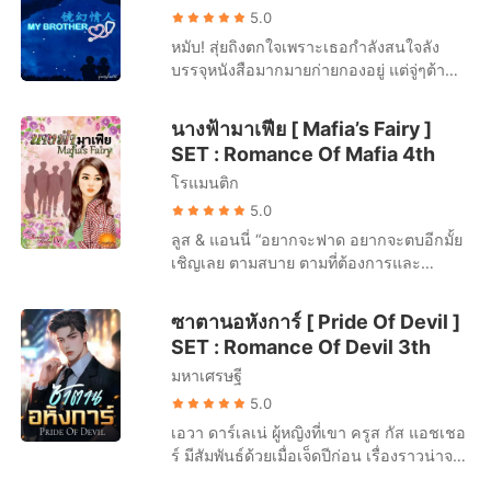
ลองรสชาติใหม่ก็...แล้ว...กัน!” อร้ายยยย!!!
นอนตื่นสาย...แต่สะใภ้อย่างเธอฉันจะให้เวลา
ของคุณพ่อ” เรโนลต์ไม่ละความพยายาม “แก
“เจ็ดแสน!” เสียงประมูลราคาจากคนด้านล่าง
5.0
น้ำใสร้องดังลั่นเมื่อเอ็ดเวิร์ดกระชากผ้า
ค่อยๆปรับตัว”
ดูละครมากไปมั้ย” … เรโนลต์ เงียบ!
เวทีดังแข่งกัน “หนึ่งล้าน” การประมูลยังคง
หมับ! สุ่ยถิงตกใจเพราะเธอกำลังสนใจลัง
ขนหนูออกจากการปกป้องเรือนกายเปลือย
======================= SET :
ดำเนินกันต่อไปเรื่อยๆ ขวัญชนก สาวน้อยวัย
บรรจุหนังสือมากมายก่ายกองอยู่ แต่จู่ๆต้า
ควับ!!! แรงเขากับแรงเธอมันเทียบกันไม่ได้
Bond Of Love พันธะรักโดยไม่ตั้ง [Bond Of
ใสวัยย่างสิบเก้าสอดส่ายสายตามองไปยังกลุ่ม
เซียนก็จับไหล่เธอทั้งสองข้างและดึงเธอ
หรอก ควับ!!! และอีกผืนที่หลุดล่วงไปคือของ
Love - Accidence] พันธะรักวิวาห์จำเป็น
คนด้านหน้า “หนึ่งล้านสองแสน” เอาสิ! ถ้า
เข้าไปกอดแนบอกอุ่นๆเขาไว้ เธอยังไม่ชินกับ
เขา สองร่างเปลือยเปล่าแนบชิดกัน เมื่อน้ำใส
นางฟ้ามาเฟีย [ Mafia’s Fairy ]
[Bond Of Love - Wedding] พันธะรักราคี
เขาไม่มา เธอก็...ขวัญชนกยิ้มหวานหว่าน
การกระทำแบบนี้ของเขาจึงไม่รู้ว่าจะต้อง
พยายามจะหนีให้พ้นจากรัศมีไอร้อนของ
SET : Romance Of Mafia 4th
แค้น [Bond Of Love - Revenge]
เสน่ห์ กระตุ้นราคาประมูลจนสูงลิ่วถึงสอง
ตอบสนองกลับไปแบบไหนดี เธอจึงยืนนิ่งๆ
ร่างกายเขาที่พวยพุ่งออกมากระทบพื้นผิว
ล้าน “สองล้านครั้งที่หนึ่ง...” ในมุมมืดชายร่าง
โรแมนติก
แม้แต่จะหายใจเธอยังต้องคิดดูก่อนว่าควร
เนียนของเธอ
สูงยกยิ้มมุมปากอีกครั้ง เมื่อเห็นดวงตากลมโต
หายใจดีมั้ย “ถ้าพี่อยากกอดเธอแบบนี้ทุกวัน
5.0
แสดงความหวาดหวั่นในที่สุด “ห้าล้าน!” ก่อน
วันละหลายๆครั้ง ครั้งละนานๆ พี่จะกลายเป็น
ลูส & แอนนี่ “อยากจะฟาด อยากจะตบอีกมั้ย
ที่ราคาสองล้านจะถูกเคาะครั้งที่สาม เสียง
ฆาตกรฆ่าเธอทางอ้อมหรือเปล่านะ” “พี่พูด
เชิญเลย ตามสบาย ตามที่ต้องการและ
บอกราคาใหม่สร้างความตกตะลึงให้กับทุก
อะไรนะ” สุ่ยถิงนิ่งเงียบอยู่นานก่อนเอ่ยถาม
พอใจ...ผมให้คุณก่อนเลยแอนนี่ แต่หลังจาก
คนในงาน แต่กลับสร้างรอยยิ้มให้หญิงสาวบน
ออกไป “จะกลั้นหายใจทำไม พี่แค่กอดไม่ได้
นั้นเป็นเวลาของผมที่จะเรียกร้องเอาจากคุณ
เวที เธอไม่เคยลืมเสียงของเขา “ชนะแล้ว”
ซาตานอหังการ์ [ Pride Of Devil ]
พาเธอไปดำน้ำเสียหน่อย” ^//^ ควรบอกเขา
บ้าง...” อนาสตาเซียเม้มปากแน่น เพี๊ยะ! เพี๊
ขวัญคิดในใจ “ห้าล้านครั้งที่สาม...ขาย!”
SET : Romance Of Devil 3th
มั้ยว่า หัวใจเธอเต้นแรงเกินรับได้เสียแล้ว ห่าง
ยะ! เพี๊ยะ! เพี๊ยะ! อยากท้าทายเธอดีนัก ก็จัดให้
กันไปเจ็ดวันเท่านั้น ทำไมต้าเทียนเซียนคน
มหาเศรษฐี
ตามคำขอนั้น สี่ครั้งติดต่อกัน ถึงจะไม่แรง
เคร่งขรึมถึงได้หายไปอย่างเรียกกลับมาไม่ได้
มาก แต่ก็ทำให้ใบหน้าที่ซีดเซียวของลูสแดง
5.0
เสียแล้ว
ก่ำได้อย่างน่าดูชมเลย “พอแล้วใช่มั้ย? คราว
เอวา ดาร์เลเน่ ผู้หญิงที่เขา ครูส กัส แอชเชอ
นี้ถึงทีผมแล้วนะ” เอ็ดเวิร์ด & น้ำใส “เปิด
ร์ มีสัมพันธ์ด้วยเมื่อเจ็ดปีก่อน เรื่องราวน่าจะ
ประตูสิ! เดี๋ยวฉันขยับไปนั่งข้างหน้า” “ปีนข้าม
จบลงด้วยดีถ้าเธอไม่จูงมือเดินกับเด็กชายวัย