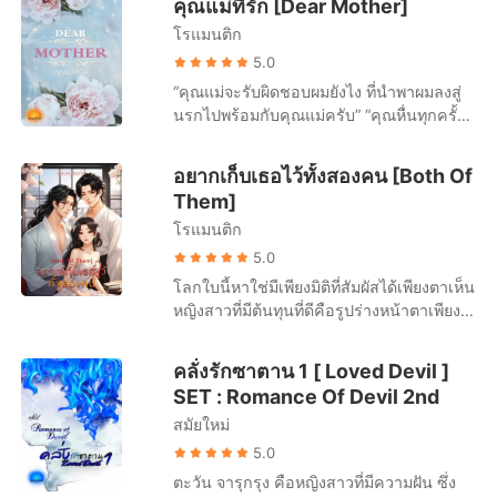
คุณแม่ที่รัก [Dear Mother]
หายใจแรกของเธอที่เกิดขึ้นนั้นมาพร้อมกับ
หน้าตาแทบจะเหมือนกันกับเธอได้เสียชีวิตไป
คุณว่ามั้ยที่รัก” เมษา วัย 20 ปี เธอสวย เธอ
ภาระที่ยิ่งใหญ่ เมื่อเธอต้องเป็นสะใภ้ใหญ่ของ
โรแมนติก
ทำให้เธอได้เข้ามาในชีวิตของเขา ไมล์ ผู้ที่มี
รวย เธอหยิ่ง มันผิดด้วยเหรอ ที่เธอไม่ต้องการ
ตระกูลซาวันเดอร์ หนูมุกจึงถูกเลี้ยงดูให้พร้อม
รักครั้งแรกแต่ชะตาเล่นตลกให้ความรักครั้ง
5.0
มีผู้ชายคนสำคัญในชีวิต เพียงเพราะไม่มี
กับหน้าที่ตำแหน่ง ‘เมีย’ ของพี่ชายท้องชนกัน
แรกของเขาต้องพลัดพรากจากกันอย่างไม่มี
ผู้ชายคนไหนที่จะเหมาะสมกับเธอเลย “เอา
“คุณแม่จะรับผิดชอบผมยังไง ที่นำพาผมลงสู่
ที่เขาไม่ใช่เป็นเพียง อลัน ซาวันเดอร์ แต่เขา
ทางได้กลับมา น้ำแข็งหลงรักไมล์ตั้งแต่ครั้ง
มันกลับไป และฝากข้อความถึงเจ้าของ
นรกไปพร้อมกับคุณแม่ครับ” “คุณหื่นทุกครั้งที่
คือ ‘ลูกไม้’มาเฟีย ที่มีเลือดส่วนนี้ไหลเวียน
แรกที่เห็น ก็เขาทั้งหล่อ ทั้งเท่ห์ ดูดีทุกอิริยาบถ
ดอกไม้ด้วยว่า...ไปขอส่วนบุญที่อื่น ” ซาตาน
เมาแบบนี้มั้ย” !!!! “คุณพูดอะไร” “ผมพูดอะไร
เป็นส่วนใหญ่ในร่างกาย ‘ให้ตายเถอะ!!!’ คำนี้
แต่ความรู้สึกที่เธอมีให้กับเขา เธอรู้ว่ามันจะ
น้องเล็ก มดแดง วัย 19 ปี ความรักต้องหอม
นี่คุณอย่าบอกนะว่าก่อนหน้านี้คุณจำอะไรไม่
ต้องเกิดขึ้นกับอลันแทบทุกวัน เมื่อเขาคิดว่า
อยากเก็บเธอไว้ทั้งสองคน [Both Of
ต้องค่อยๆจืดจางไปทีละน้อยอย่างแน่นอน ก็
หวาน ละมุนละไม ไม่ใช่เหรอ “คุณเค กลับไป
ได้เลย” นับดาวตื่นตระหนกลนลานจนแทบสิ้น
ถึงเวลาแล้วที่เขาต้องรับเจ้าสาวตัวจริงของ
Them]
เพราะเขาแสนร้ายกาจกับเธอทุกอย่าง เช่น
เป็นคุณเคคนเดิมได้มั้ยคะ?” เค-วอลลิส
สติ “คุณบุกเข้าห้องผม ผู้หญิงตัวเล็กๆ ใครจะ
เขามาดูแลต่อจากพ่อแม่ เพื่อรอเวลาที่เหมาะ
เขาสั่งให้เธอย้ายเข้ามานอนห้องเดียวเตียง
โรแมนติก
ชอว์น [เค] 24 ปี นักแสดงชั้นนำควบ
คิดว่าแรงจะเยอะจนน่ากลัว คุณจู่โจมผมทุก
สมที่เขาจะมอบตำแหน่ง ‘เมีย’ ที่ถูกต้องตาม
เดียวกับเขาเพราะคุณแม่ของเขาจะได้มี
ตำแหน่งผู้กำกับภาพยนตร์ที่อายุน้อยที่สุดใน
อย่าง ผมไม่ใช่พระอิฐพระปูน.../...อย่านะ!!!
5.0
กฎหมายให้กับเธอ แต่เมื่อเธอทั้งแสบ ทั้งดื้อ
ความสุข หน้าที่เดียวของเธอคือทำตามที่เขา
วงการ ‘รัก’ คือคำประกาศิตที่ตอกและจองจำ
อย่าพูดต่อนะ” นับดาวทนฟังต่อไม่ได้ เธอ
และรักเขามากมายจนทำให้เขาต้องกระทำ
โลกใบนี้หาใช่มีเพียงมิติที่สัมผัสได้เพียงตาเห็น
สั่งเพื่อทดแทนบุญคุณที่แม่เขามีต่อเธอ
เธอไว้กับเขาไปจวบจนลมหายใจสุดท้าย
ยกมือขึ้นปิดปากเขาพร้อมออกแรงโถมกาย
บางอย่างเพื่อปกป้องเธอจากภัยร้ายที่
หญิงสาวที่มีต้นทุนที่ดีคือรูปร่างหน้าตาเพียง
สำหรับเขาแล้วเธอก็เป็นเพียงเงา เงาของเธอ
“มดแดง ฉันขอเตือนให้เธอรู้ไว้และจำให้ได้
ใส่เขา ทิวาหยุดเอ่ยนอนนิ่งให้ท่อนบนเปลือย
ครอบครัวเขาต้องพบเจอ ‘ให้ตายเถอะ!!!’ เขา
อย่างเดียว แต่โชคชะตาของเธอกลับอาภัพ
คนนั้น คนที่เขาไม่มีโอกาสได้ครอบครอง
ว่าฉันไม่ใช้ผู้หญิงร่วมกับใคร”
ของเธอทาบทับแผ่นอกเขาไว้ แม้จะมองไม่
เกลียดตัวเองที่ต้องทำให้ ‘หนูมุก’ เสียน้ำตา
ถูกเพื่อนทรยศขโมยผลงานเขียนที่จะทำให้
แล้วเธอ น้ำแข็ง คนนี้จะเป็นอย่างไรต่อไป
คลั่งรักซาตาน 1 [ Loved Devil ]
ค่อยเห็น แต่ระยะใกล้มากกับสายตาที่ปรับ
ครั้งแล้วครั้งเล่า เขาจึงต้องชดเชยให้กับเธอ
เธอลืมตาอ้าปากได้ไปอย่างไร้หลักฐานที่จะ
ใครเล่าจะเป็นวีรบุรุษดึงเธอมาพบกับแสง จะ
SET : Romance Of Devil 2nd
เข้ากับความมืดได้แล้วของทั้งสอง ทำให้ต่างก็
ด้วยการมอบตัวเองให้ตกเป็นของเธอครั้งแล้ว
ทวงคืน ชะตาอันเลวร้ายของเธอยังไม่สิ้นสุด
เป็นเขาได้มั้ย? คนที่ตรึงเธอไว้แค่เป็นเพียง
มองเห็นดวงตาของกันและกัน ทิวาไม่ได้เอ่ย
สมัยใหม่
ครั้งเล่า เพื่อฆ่าเวลารอคอยวันที่เธอจะเข้ามา
เพียงเท่านี้ ในยามนั้นเธอคิดว่านั้นคือแสง
เงา
อะไรต่อ ในทางตรงข้ามเขากลับยั่วยวนเธอ
รับตำแหน่ง ‘ภรรยา’ ในอีกหนึ่งปีข้างหน้า “ถือ
สุดท้ายในชีวิต เธอจึงอธิฐานด้วยเรี่ยวแรง
5.0
แลบลิ้นเลียฝ่ามือเธอ ควับ! นับดาวสะดุ้ง
ซะว่าพี่เป็นสินค้า...ที่เต็มใจให้หนูมุกได้
สุดท้ายเอ่ยร้องหา “ผู้ชาย...ผู้ชาย...ผู้ชาย” เมื่อ
ตะวัน จารุกรุง คือหญิงสาวที่มีความฝัน ซึ่ง
ตกใจชักมือกลับ เซถลาจนตัวเองกลับเป็นฝ่าย
ทดลองใช้ได้ตามใจ...ครับ”
จู่ๆได้ลืมตาตื่นขึ้นมาอีกครั้ง กลับพบว่าตัวเอง