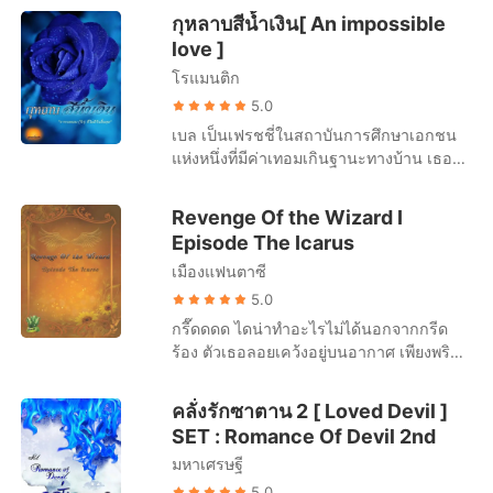
มาเลยดีกว่า...” เอ็ดเวิร์ดเองก็ไม่เข้าใจตัวเอง
หกขวบที่มีหน้าตาเหมือนเขาในวัยเดียวกันไม่
กุหลาบสีน้ำเงิน[ An impossible
นัก ว่าทำไมจู่ๆเขาก็ต้องการอากาศเดียวกัน
ผิดเพี้ยน ความไม่สมหวังกับชีวิตครอบครัวที่
love ]
ในพื้นที่แคบๆร่วมหายใจกับเธอคนนี้นานๆ เอ
ผ่านมาทำให้เขาต้องการเด็กชายที่เขามั่นใจ
ริค & คริสตี้ “ทำไมเธอถึงดูกลัวฉันนัก” เอริค
โรแมนติก
ว่าคือเลือดเนื้อเชื้อไขเขาอย่างแน่นอน เธอ
จับร่างของคริสตี้ไว้ เธอตัวสั่น เธอเป็นแบบนี้
มันก็แค่ผู้หญิงตัวเล็กๆ ที่ไม่มีทั้งอำนาจและ
5.0
เสียส่วนใหญ่ยามที่อยู่กับเขา “ก็ ก็ คุณ ชอบ
เงินทอง ซึ่งเขาจะทำอย่างไรกับเธอก็ได้
เบล เป็นเฟรชชี่ในสถาบันการศึกษาเอกชน
ทำหน้าดุ หน้าเคร่งเครียด แบบนี้อยู่ตลอด
แห่งหนึ่งที่มีค่าเทอมเกินฐานะทางบ้าน เธอ
เวลา” เอริค เลิกคิ้วมองใบหน้าคริสตี้ ที่ขมวด
ใฝ่ฝันอยากจะเป็นดีไซน์เนอร์ เพราะฉะนั้น
คิ้ว หลี่ตาลง พยายามจะเลียนแบบใบหน้าเขา
เธอต้องมีงานพิเศษในบ้านของเศรษฐีใจดีแต่
ตามความเข้าใจของเธอ และนั้นทำให้เอริ
Revenge Of the Wizard I
ความโชคดีไม่ได้เกิดขึ้นกับเธอเสมอไป เมื่อ
คหันไปทางอื่นและ เผยรอยยิ้มออกมาเล็ก
Episode The Icarus
เธอดันไปพบเห็นคุณแป้งภรรยาสาวคนสวย
น้อย เมื่ออดขำใบหน้าของคริสตี้ไม่ได้ โน
เมืองแฟนตาซี
ของเศรษฐีใจดี ว่าคุณแป้งกำลังเริงสวาทชนิด
อาห์ & เมแกน เมื่อเค้กกล้วยหอมถูกจุดเทียน
ที่ทำให้เธอหญิงสาวเวอร์จิ้นถึงกับตาค้างจน
5.0
โนอาห์อธิฐานขอต่อเทพประจำวันเกิด ว่า
ไม่อาจละสายตาจากภาพที่อยากรู้อยากเห็น
“แค่เมแกน” คำพูดสั้นๆ แต่ทำให้คนที่ได้ยินยิ้ม
กรี๊ดดดด ไดน่าทำอะไรไม่ได้นอกจากกรีด
นั้นไม่ได้ และเธอดันไปสบตากับคุณแป้งอย่าง
ออกมา “อธิฐานดังจัง” “กลัวเทพธิดาเมแกน
ร้อง ตัวเธอลอยเคว้งอยู่บนอากาศ เพียงพริบ
ช่วยไมไ่ด้ในเวลาแบบนั้น ความซวยสะท้าน
จะไม่ได้ยิน” เมแกนยิ้มและซุกตัวเข้าสู่อ้อม
ตาเดียวผ้าขนหนูที่พันร่างกายอยู่ถูกกระชาก
ต่อมหญิงก็มาบังเกิดกับเธอ ซึ่งมันเป็นจุด
กอดโนอาห์ มองเข็มนาฬิกาค่อยๆขยับ ติ๊ก
ด้วยพลังเวทย์ของเขา พรึ่บ! สองแขนถูกตรึง
คลั่งรักซาตาน 2 [ Loved Devil ]
เปลี่ยนชีวิตเธอไปอย่างสิ้นเชิง “ฉันจะกลับก็
ติ๊ก เลยผ่านเลขสิบสองไปในที่สุด ไอเดน &
กางออกด้วยแรงบางอย่างที่เธอทั้งมองไม่เห็น
SET : Romance Of Devil 2nd
ต่อเมื่อเบลกลับไปด้วยกันเท่านั้น” “คุณกลาง
เชือกฟาง “หมวก หมวกของนายหายไปไหน
และไม่สามารถขัดขืนได้ อื้มมมม อกอวบทั้ง
ต้องการอะไร!” “เธอ” “เบลไม่ได้เป็นโสเภณี
แล้วไม่รู้” “ช่างมัน ไม่ใช่เธอที่หายไปก็ดีแล้ว”
มหาเศรษฐี
สองจู่ๆก็ยุบยวบเหมือนกับว่ากำลังถูกบีบเคล้น
ประจำตัวคุณอีกแล้วนะคะ” “แน่ใจเหรอ”
เชือกฟางยิ้มออกมา “สมมุตินะ สมมุติ ถ้า
อ้าร์รรรรร หมับ เธอครางออกมาได้อย่างไร
5.0