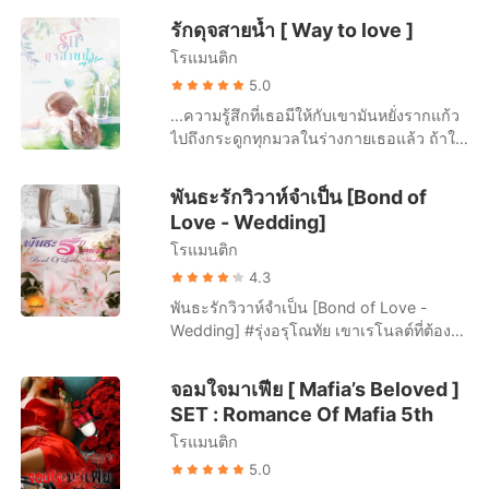
เรื่องสั้นคัดสรร
ปฎิเสธเขาอยู่แล้ว เพราะไม่รู้จะทำไปทำไม
รักดุจสายน้ำ [ Way to love ]
เสแสร้งแกล้งเล่นตัวทั้งๆ ที่ตัวเองก็ไม่เหลือ
โรแมนติก
ความสดใหม่ให้ค้นหาอีกต่อไปแล้ว ทำได้
เพียงร่วมมือกับเขาอย่างเร้าร้อนในทุกที่ทุก
5.0
เวลา ‘เมื่อเขาต้องการ’ -- ชนท้องน้องสาว --
...ความรู้สึกที่เธอมีให้กับเขามันหยั่งรากแก้ว
หากน้องสาวที่ผมหวังจะท้องชนกัน กำลังจะมี
ไปถึงกระดูกทุกมวลในร่างกายเธอแล้ว ถ้าให้
ความรักกับผู้ชายคนอื่น...คุณจะทำอย่างไร?
เธอถอนมันตอนนี้มันจะต่างอะไรกับการเลาะ
-- ค่าคุ้มครองมาเฟีย -- กานต์ จะว่าเขาเป็น
กระดูกกันเล่า! 🌼 🌼 🌼 ตั้งแต่เล็กจนโตเธอ
พันธะรักวิวาห์จำเป็น [Bond of
เด็กหนุ่มก็ได้ ชายหนุ่มวัยขบเผาะก็ไม่ผิด เมื่อ
ไม่เคยใกล้ชิดผู้ชายคนไหนที่ไม่ใช่สายเลือด
Love - Wedding]
เขากลายเป็นค่าตอบแทนชดเชยการล้าง
เดียวกันมาก่อน มันไม่ใช่พึ่งเกิดขึ้นแต่มัน
แค้น อันแสนเร้าใจ ให้กับ คุณเชอร์รี่ พี่สาวที่
โรแมนติก
ค่อยๆ เติบโตขึ้นอย่างแข็งแรงต่างหาก ความ
มักจะปรากฎตัวในชุดรัดรูปอวดส่วนเว้าส่วน
รู้สึกที่เธอมีให้กับเขามันหยั่งรากแก้วไปถึง
4.3
โค้ง ต่อหน้าเขา... เอือก!...เสียงลูกกระเดือก
กระดูกทุกมวลในร่างกายเธอแล้ว ถ้าให้เธอ
พันธะรักวิวาห์จำเป็น [Bond of Love -
ขยับเมื่อกานต์พยายามกลืนน้ำลายไม่ให้ไหล
ถอนมันตอนนี้มันจะต่างอะไรกับการเลาะ
Wedding] #รุ่งอรุโณทัย เขาเรโนลต์ที่ต้อง
ออกมา -- ผู้ชายแพร่พันธุ์ -- “หากภรรยาที่
กระดูกกันเล่า! ปิ้ง! นั่งอยู่แบบนี้นานแค่ไหน
แต่งงานกับหญิงสาวที่ไม่เคยเห็นหน้าแม้แต่
แต่งงานกันมาได้ 5 ปี บอกกับคุณว่า จะให้
เธอแทบไม่รู้ตัวจนมีข้อความเข้ามาใน
ครั้งเดียวตามคำสั่งพ่อ ซึ่งทำให้เขาต้องเสียทั้ง
คุณทำกับผู้หญิงอื่น เพื่อมีลูกให้กับเธอ...คุณ
จอมใจมาเฟีย [ Mafia’s Beloved ]
โทรศัพท์ ‘พี่จะออกไปข้างนอก อยากได้อะไร
เงินและเสียสถานะโสด เพราะฉะนั้นเขาไม่มี
จะทำอย่างไร?
SET : Romance Of Mafia 5th
อยากกินอะไรส่งข้อความมานะ’ ลำธารมอง
ทางที่จะต้องแต่งเมียคนนี้แล้วเอาขึ้นหิ้งบูชา
ประโยคที่ปรากฎบนหน้าจอด้วยใบหน้าซีด
โรแมนติก
เป็นแน่ พ่อจะจัดหนักให้อย่างไม่แทงกั๊กใน
เผือก ‘...ส่งข้อความมานะ’ ไม่มีช่องโหว่ตรง
ทุกๆ ทั้งเรื่องXXXทั้งแสวงหาผลประโยชน์จาก
5.0
ไหนให้เธอได้มีความหวังเลยว่าเขาจะชวน