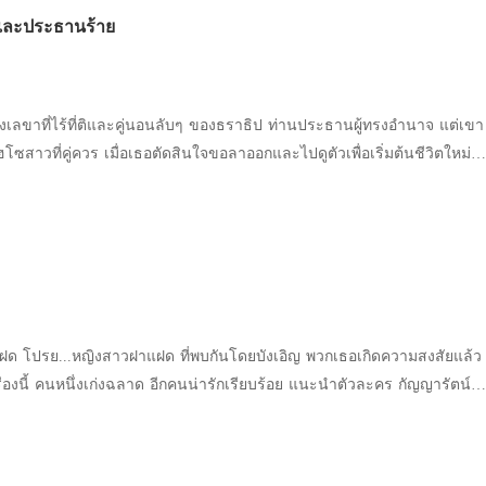
และประธานร้าย
้งเลขาที่ไร้ที่ติและคู่นอนลับๆ ของธราธิป ท่านประธานผู้ทรงอำนาจ แต่เขา
อลาออกและไปดูตัวเพื่อเริ่มต้นชีวิตใหม่
ู่ไม่ให้เธอหนีไปไหนได้ เขาบีบบังคับให้เธอใช้มือของตัวเอง
้ว่าที่เจ้าสาวของเขา และเมื่อเธอพยายามดิ้นรนโดยอ้างว่ามีคู่หมั้นแล้ว
าล็อกประตูห้องทำงานและย่ำยีเธออย่างป่าเถื่อนเพื่อสั่งสอนให้รู้สถานะ
ร้ศักดิ์ศรี ประตูห้องกลับถูกเปิดออกด้วยกุญแจสำรอง เพื่อนร่วมงานที่
ิกา' ว่าที่เจ้าสาวของเขาเข้ามาเห็นสภาพเสื้อผ้าหลุดลุ่ยและรอยแดงทั่วลำ
ใส่เธอ และช่วยหาทางลง
ามสงสัยแล้ว
าย แต่
นึ่งเก่งฉลาด อีกคนน่ารักเรียบร้อย แนะนำตัวละคร กัญญารัตน์
ียบ ยอมรับข้อกล่าวหานั้นโดยปริยายเพื่อปกป้องชื่อเสียงตัวเองและปลอบ
26 ปี ลูกสาวคนเดียวของคุณภูมิพัฒน์ กับ คุณศิริวรรณ เรียนจบมาจาก
ธอเป็นลูกสาวคนเดียว จึงต้องมาเรียนรู้งานในไร่กาแฟ ตอนแรก เธอก็อยากจะ
าสมเพชก็ถูกบดขยี้
ี่ตัวเองเรียนมา แต่ก็ถูกผู้เป็นมารดาขอร้องให้มาช่วยงานคุณพ่อซะก่อน