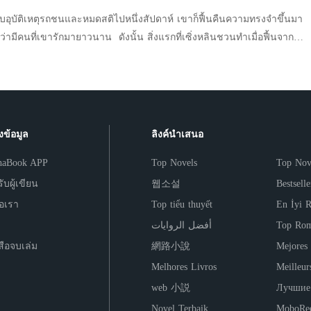
่” “ใจร้าย พูดแบบนี้ได้ไง พี่ครามใจร้ายกับพี่อังได้ยัง
บอุบัติเหตุรถชนและหมดสติไปหนึ่งสัปดาห์ เขาก็ฟื้นคืนความทรงจำขึ้นมา
่ามีคนที่เขารักมายาวนาน ดังนั้น สิ่งแรกที่เซิ่งหลินชวนทำเมื่อฟื้นจาก
ยแหล่งน้ำที่หลั่งริน เดือนกันยากรีดร้องสุดเสียง ทั้งเกลียดเขา เกลียดตัวเอง
บฉินเวย “เรื่องที่เกิดขึ้นในช่วงที่ฉันความจำเสื่อม ไม่ได้เป็นสิ่งที่ฉัน
ขน ร่างอิ่มที่ถูกพันธนาการไว้กับหัวเตียงดิ้นพล่านทุรนทุราย
นนี้เป็นต้นไป เราตัดขาดความสัมพันธ์ ความรักของเราก็ทำเหมือนไม่เคยเกิด
่าอะไร บัญเอิญว่าการวิจัยยาใหม่ในห้องทดลองสำเร็จ ฉินเวยจึงขอเข้าร่วม
ับประทานยาเม็ดนี้ ความทรงจำส่วนนี้จะถูกลบไปอย่างถาวร คุณฉินเวย คุ
งข้อมูล
ลิงค์นำเสนอ
haBook APP
Top Novels
Top Nov
ับผู้เขียน
웹소설
Bestsell
่อเรา
Top tiểu thuyết
En İyi 
أفضل الروايات
Top Rom
สือจบเล่ม
網路小說
Mejores
Melhores Livros
Meilleur
web 小説
Лучшие
Novel Terbaik
MoboRee