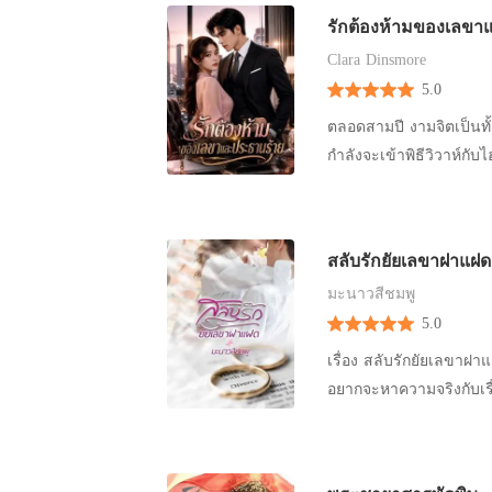
รักต้องห้ามของเลขา
Clara Dinsmore
5.0
ตลอดสามปี งามจิตเป็นทั
กำลังจะเข้าพิธีวิวาห์กับไฮโซสาวที่คู่ควร เมื่อเธอตัดสินใจข
เขากลับฉีกจดหมายทิ้งและใช้อำนาจข่มข
ไปซื้อแหวนหมั้นวงโตมาให
ธราธิปก็โกรธจนขาดสติ เข
สลับรักยัยเลขาฝาแฝด
แต่ในวินาทีที่เธอถูกกระทำจนไ
มะนาวสีชมพู
เกลียดชังเธอจงใจพา 'โชต
5.0
คอของเธอพอดี! "ท่านประธานครับ ถึงแม้งามจิตจะทำสัญญาเสียหายหลายล้าน แต่ท่านก็ไม่ควร
ลงโทษเธอรุนแรงแบบนี้นะครับ" เพื่อนร่วมงานจงใจใส่ร้ายเพื่อสาดโคลน
เรื่อง สลับรักยัยเลขาฝาแฝด โปรย...หญิงสาวฝาแฝด ที่พบกันโดยบังเอิญ พวกเธอเกิดคว
ให้เจ้านายอย่างแนบเนียน งามจิตเงยหน้ามองผู้ชายที่เธอแอบรักมาตลอดด้วยความหวังสุดท้
อยากจะหาความจริงกับเรื่องนี้ คนห
เขากลับเลือกที่จะนิ่งเง
วัชรจิรกุล (กรีน) อายุ 
ประโลมคู่หมั้น เธอถูกจับได้คาหนังคาเขา ถูกใส่ร้ายว่าทำงานพลาด และถูกคนที่รักที่สุดโยนทิ้งให้
เยอรมัน แต่ด้วยที่ว่าเ
เป็นแพะรับบาปอย่างเลือดเย็น เมื่อตกลงสู่เหวลึกที่หนาวเหน็บที่สุด ความรักอันน่
ไปหาประสบการณ์ ในสิ่งท