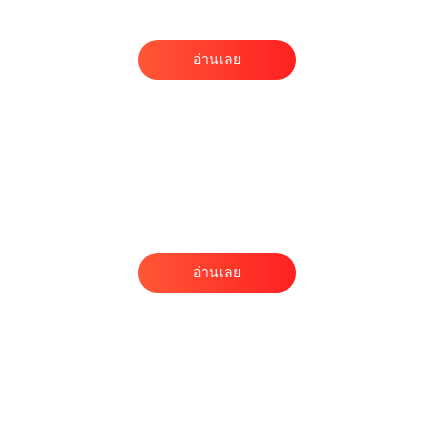
อ่านเลย
ฟ
ง
อ่านเลย
ี
ง