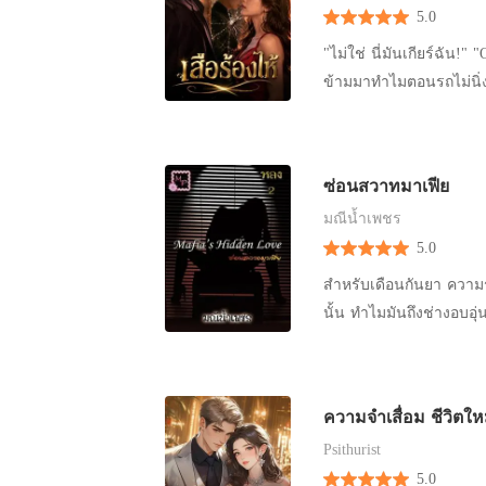
5.0
ทุกคนในโลก นางกล่าวว่า
"ไม่ใช่ นี่มันเกียร์ฉัน!
ข้ามมาทำไมตอนรถไม่นิ่ง
ที่คิดทำมิดีมิร้ายกับคุณล
ซ่อนสวาทมาเฟีย
มณีน้ำเพชร
5.0
สำหรับเดือนกันยา ความรัก
นั้น ทำไมมันถึงช่างอบอ
ของความสดใสแว่วหวานเอา
ขาดใจ สำหรับสงคราม ความรักสำหรับเขาไม่ใช่ของเล่น แต่ความรักจะอยู่เหนือเหตุผลและความ
จำเป็นก็ไม่ได้ ถ้ารักต้
ความจำเสื่อม ชีวิตให
กำลังเจอคือความเร่าร้อน
Psithurist
และพอกพูนไฟสวาทให้เผาไหม้ทุรนทุราย “เธอก็รู้ว่าไม่มีทางปฏิเ
5.0
เกลียดพี่คราม ชิงชังพี่ค