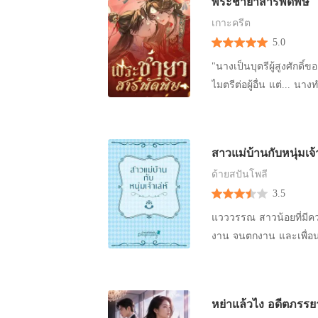
พระชายาสารพัดพิษ
จนแหลกละเอียด งามจิตปา
เพราะพ่อของเธอก็อายุมาก
จะไม่มีวันยอมตายทั้งเป็
เกาะครีต
นอก ไร่ที่เป็นทุกสิ่งทุ
5.0
แทนผู้เป็นบิดา ได้เต็มตัว
ของเธอ เควิน เตชะวงศ์วรากุล (คุณเค) อายุ 35 ปี นักธุรกิจหนุ่มหล่อ เป็นผู้ชายที่สาวๆ ต่างหมาย
"นางเป็นบุตรีผู้สูงศักด
ปอง เขาทั้งหล่อ ทั้งรวย ก็ไม่แปลกที่จะมีส
ไมตรีต่อผู้อื่น แต่...
ให้ถึงที่ ผมก็ต้องเป็นสุภ
แต่น้องสาวกลับแย่งสาม
ทุกคนผมก็จะตกลงกับพวกเธ
กลับทำให้นางตายทั้งกลม
ปวดหัวจะแย่อยู่แล้ว ขออย
หลับและสาบานว่าหากมีช
สาวแม่บ้านกับหนุ่มเจ้
นั้น เวลาที่ผมนอนกับพว
แค้นด้วยชีวิตทั้งตระกูลของพวกเจ้า เมื่อเกิดใหม่อีกครั้ง นางอายุได้สิบ
เลขาของผมก็งั้นๆ ผมไม่
ด้ายสปันโพลี
ชะตากรรมและแก้แค้นชาต
วัดหรอกครับ เธอทำงานกั
3.5
แหน่งฮูหยินงั้นเหรอ บอก
ทำงานไม่ดีนะครับ แต่มาตรฐานของผมคงจะสูงไ
เลย ส่วนชายชั่วนั่น ข้า
แวววรรณ สาวน้อยที่มีคว
สาวตัวเล็กผิวขาวตาโต 
เจ้าต้องมาช่วยข้าด้วย？
งาน จนตกงาน และเพื่อนๆ
เธอเป็นผู้หญิงเรียบร้อ
หลีกเลี่ยงหนุ่มๆ แต่ก็ไม่รอดเมื่อมาทำงานแม่บ้านที่ห้องคอนโดห้องหนึ่ง ที่มีเจ้าของห้องเป็นหนุ่มหล่อ
เธอได้เป็นอย่างดี ไหนจ
ใจดี อัครวินท์ หนุ่มเจ้าของห้องใจดีกับสาวน้อยน่ารักที่ขยันขันแข็งในหน้าที่การงาน จนเขาเองก็
มาก เมืองที่มีแต่ความแออ
ประทับใจในการสู้ชีวิตขอ
เจ้าชู้ เข้มงวด เนียบ คว
หย่าแล้วไง อดีตภรรย
ปลุกขึ้นให้ตื่นพร้อมๆ กับ