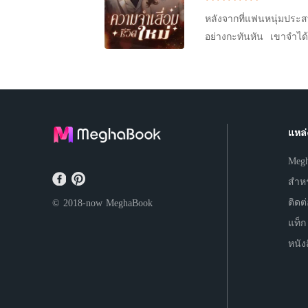
“เราก็เลวด้วยกันทั้งคู่ หรือเธอจะเถียงว่าไม่ได้รักพี
หลังจากที่แฟนหนุ่มประส
ไง” “บางเรื่องเธอก็ไม่จำเป็นต้องรู้ ทุกสิ่งทุกอย่างบนโลกนี้ย่อมมีเหตุผล” นิ้วกลางของสงครามชอนไช
อย่างกะทันหัน เขาจำได้ว
เข้าสู่ปากถ้ำอันอุดมไปด้ว
อาการโคม่า คือการขอเลิกกั
และซ่านกระสันไปทุกรูขุม
ตั้งใจทำจริงๆ ตั้งแต่วั
ขึ้นเลย ” ฉินเวยไม่ได้ว
การทดลองยา “เมื่อคุณร
ตัดสินใจดีแล้วหรือ?”
แหล่
Meg
สำหร
ติดต
© 2018-now
MeghaBook
แท็ก
หนัง