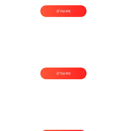
อ่านเลย
อ่านเลย
น
ร