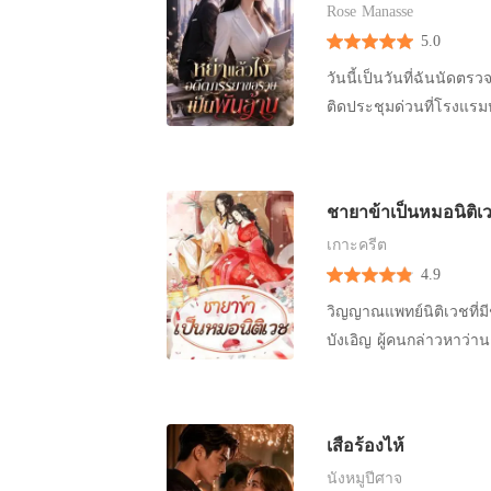
เธอใฝ่ฝัน อคิณ ทวีทรัพย์ธาดา (คิณ) อายุ 26 ปี "ผมอคิณ เจ้าของไร่ชา อายุอานามก็พอๆ กับกรีนนั่น
Rose Manasse
แหละครับ เพราะผมกับกรี
5.0
นั่นแหละครับ พูดถึงเพื่
วันนี้เป็นวันที่ฉันนัดตรวจสุ
ด้วย เวลามันดุลูกน้องที
ติดประชุมด่วนที่โรงแรม
อีกคนนึงแน่ ฮึ้ยยยย!! แค
เหมาจ่ายไว้รายปี กลับได้ยินเ
เป็นสะใภ้ แต่ผมไม่เล่นด้วยหร
หย่ากับผู้หญิงไร้ประโยชน์คนนั้นสักทีคะ" "เร็ว ๆ นี้แหละที่ร
เป็นบ้านเกิดของหญิงสาวท
ฉันรักมาห้าปีตอบกลับอย่างอ่อนโยน หลังจากวันนั้น เขายังคงทำตั
ทะมัดทะแมง เธอทำงานใน
ชายาข้าเป็นหมอนิติเ
ราคาแพงมาง้อฉัน แต่ฉัน
พูดจาฉะฉาน กำลังเดินตรว
เกาะครีต
ศักดิ์ศรีถึงในบ้าน ซ้ำเขายังกักขังหน่
ท่านเลี้ยงมาตั้งแต่ตัวเล็
4.9
บริษัทเทคโนโลยีของตัวเอง
เสมือนกับลูกน้องของเธอ
หนึ่ง ในสายตาพวกเขา ฉันคงเป็น
วิญญาณแพทย์นิติเวชที่มี
จะมีประสบการณ์ในการทำงา
แอบหนีออกจากบ้าน โทรหา
บังเอิญ ผู้คนกล่าวหาว่
และยังพูดได้ตั้งหลายภา
เพื่อแลกกับการปิดปากเ
ฮ่องเต้ต้องการฆ่านางเพื่
มา และในขณะเดียวกันก็มี
บัญชีทันที ฉันถอดแหวนแต่งงานทิ้งลงสระน้ำอย่างไร้เยื่อใย นำเงินทุนก้อนใหญ่กลับไปฟื้นฟูบริษัทเก่า
ทุกคนเกลียดนาง และคร
หลวงของประเทศไทยตั้งแ
ของตัวเอง และเตรียมเจรจาธุรกิจก
และไร้ความปรานี วางย
เสือร้องไห้
เขาได้เห็นกับตา ว่าใครก
อยากจะกล่าวหาผู้ใดสักค
นังหมูปีศาจ
ปั่นโลกด้วยความสามารถ