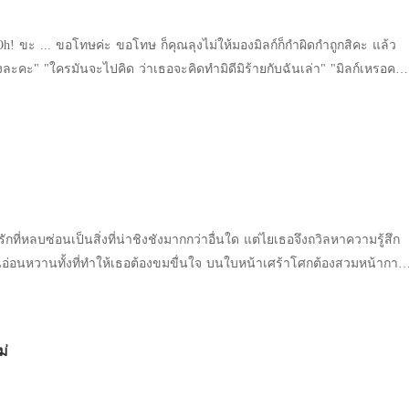
 เพื่อท่าน ต่อให้ทุกคนในโลกเกลียดข้า ข้าก็ยอม
" "Oh! ขะ ... ขอโทษค่ะ ขอโทษ ก็คุณลุงไม่ให้มองมิลก์ก็กำผิดกำถูกสิคะ แล้ว
ละคะ" "ใครมันจะไปคิด ว่าเธอจะคิดทำมิดีมิร้ายกับฉันเล่า" "มิลก์เหรอคะ
ุงน่ะ ไม่ใช่ใช่คุณลุงเหรอคะ มาสอนมิลก์ขับรถแท้ๆ ตรงนั้นยังจะตั้งอยู่อีก"
ที่หลบซ่อนเป็นสิ่งที่น่าชิงชังมากกว่าอื่นใด แต่ไยเธอจึงถวิลหาความรู้สึก
ุ่นอ่อนหวานทั้งที่ทำให้เธอต้องขมขื่นใจ บนใบหน้าเศร้าโศกต้องสวมหน้ากาก
ไว้ทุกเสี้ยววินาที หัวใจที่ร่ำร้องเรียกหาความรักตะโกนก้องราวกับกำลัง
องอยู่เหนือเหตุผล ทุกคนบนโลกจะพบแต่ความหลงใหล เขาแยกแยะได้ แต่สิ่งที่
ม่
ที่ต้องหลบซ่อน รักที่เร่าร้อน รักแรก และรักเดียว มันกลับเป็นการหลบซ่อน
สธพี่ได้ หัวใจเธอรู้ดีลูกแก้ว” “ลูกแก้ว
ราม พี่ครามทำแบบนี้ได้ไง พี่ครามเป็นสามีของพี่อัง ทำได้ไง พี่ครามเลวที่สุด”