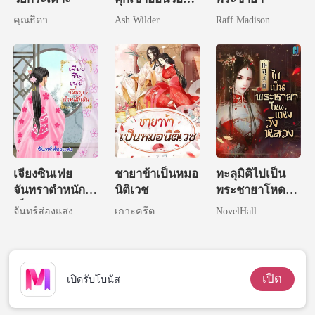
ฉันทีหลัง
คุณธิดา
Ash Wilder
Raff Madison
เจียงซินเฟย
ชายาข้าเป็นหมอ
ทะลุมิติไปเป็น
จันทราตำหนัก
นิติเวช
พระชายาโหด
เย็น
แห่งวังหลวง
จันทร์ส่องแสง
เกาะครีต
NovelHall
เปิด
เปิดรับโบนัส