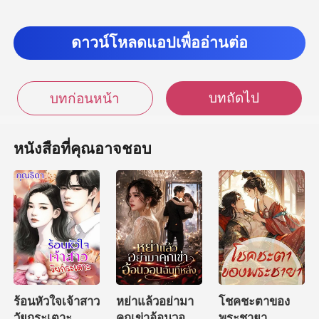
ดาวน์โหลดแอปเพื่ออ่านต่อ
บทถัดไป
บทก่อนหน้า
หนังสือที่คุณอาจชอบ
ร้อนหัวใจเจ้าสาว
หย่าแล้วอย่ามา
โชคชะตาของ
วัยกระเตาะ
คุกเข่าอ้อนวอน
พระชายา