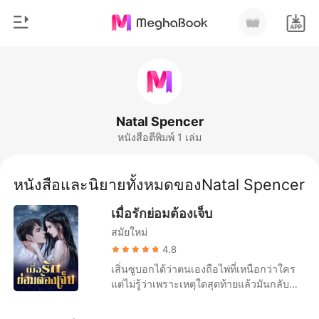
0
หน้าแรก
เติมเงิน
หมวดหมู่
Natal Spencer
หนังสือตีพิมพ์ 1 เล่ม
สมัยใหม่
ประวัติการอ่าน
ประวัติศาสตร์
หนังสือและนิยายทั้งหมดของNatal Spencer
ออกจากระบบ
โรแมนติก
เมื่อรักย่อมต้องเจ็บ
นิยายวาย
สมัยใหม่
ดาวน์โหลดแอป
มหาเศรษฐี
4.8
เสิ่นซูบอกได้ว่าตนเองถือไพ่ที่เหนือกว่าใคร
รายการ
แต่ไม่รู้ว่าเพราะเหตุใดสุดท้ายแล้วมันกลับ
พ่ายแพ้ไม่เป็นท่า การทำแท้ง เสียโฉม อาชีพ
ถูกทำลายจนพังหมด และชื่อเสียงของเธอก็