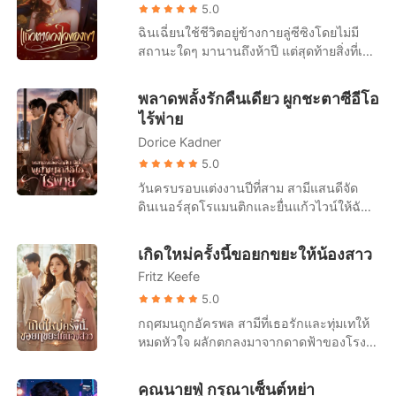
ขอร้องอย่างจริงจังว่า: ผมรักเซิงเกอ ขอร้อง
หวาดกลัว แต่เขากลับด่าว่าฉันสร้างเรื่องน่า
5.0
คุณภรรยากลับบ้านนะ
สมเพชเพื่อเรียกร้องความสนใจแล้วตัดสายทิ้ง
ฉินเฉี่ยนใช้ชีวิตอยู่ข้างกายลู่ซีซิงโดยไม่มี
ต่อมาฉันถึงได้รู้ว่า 'พิชามญชุ์' น้องสาวแท้ๆ
สถานะใดๆ มานานถึงห้าปี แต่สุดท้ายสิ่งที่เธอ
ของเขาเป็นคนวางยาและส่งฉันไปขึ้นเตียง
ได้รับกลับมาคือข่าวการหมั้นหมายของเขา
ผู้ชายคนอื่น! แต่เมื่อฉันเอาใบหย่าไปปาใส่
กับคนอื่น เธอเลือกที่จะจากไปอย่างเงียบๆ แต่
พลาดพลั้งรักคืนเดียว ผูกชะตาซีอีโอ
หน้าเขา รัฐศาสตร์กลับเลือกที่จะปกป้องน้อง
ไม่เคยคาดคิดเลยว่า ซีอีโอที่ดูเหมือนจะไม่
ไร้พ่าย
สาว ปฏิเสธการหย่าเพื่อรักษาหน้าตาตระกูล
เคยมีใจให้เรื่องรักใคร่ กลับตามหาเธออย่าง
แม้แต่แม่แท้ๆ ของฉันก็ยังร้องไห้กอดขา
Dorice Kadner
บ้าคลั่งนานถึงเจ็ดวันเจ็ดคืน เมื่อได้พบกันอีก
ขอร้องให้ฉันทนอยู่ในขุมนรกนี้ต่อไปเพื่อแลก
ครั้ง เธอปรากฏตัวอย่างน่าทึ่ง และข้างกายมี
5.0
กับเงินค่ารักษาน้องชาย หนำซ้ำคุณปู่ของ
ใครบางคนเคียงข้างอยู่ ขณะที่ชายหนุ่ม
วันครบรอบแต่งงานปีที่สาม สามีแสนดีจัด
เขายังออกคำสั่งเด็ดขาด บังคับให้เราย้าย
เสียใจจนแทบบ้า พยายามพร่ำบอกความรัก
ดินเนอร์สุดโรแมนติกและยื่นแก้วไวน์ให้ฉัน
กลับไปอยู่เรือนหอและต้อง 'ผลิตทายาท' ให้
ที่มาช้าเกินไป “อาเฉี่ยน กลับมาหาฉันเถอะ
แต่พอรู้สึกตัวอีกที ฉันกลับตื่นขึ้นมาด้วยสภาพ
ได้ภายในหนึ่งปี ฉันถูกคนทั้งบ้านรุมเหยียบย่ำ
ฉันยอมทำทุกอย่างเพื่อเธอ” เธอกลับตอบเขา
เปลือยเปล่าและบอบช้ำบนเตียงโรงแรมหรู
ถูกมองเป็นแค่สินค้าและเครื่องจักรผลิตลูก
เกิดใหม่ครั้งนี้ขอยกขยะให้น้องสาว
ด้วยรอยยิ้มดูแคลน “แต่ฉันไม่ต้องการหรอก
โดยมีแผ่นหลังของผู้ชายแปลกหน้านอนอยู่
ไม่มีใครสนเลยว่าฉันเพิ่งผ่านความอัปยศ
นะ!” เธอตอบด้วยน้ำเสียงเย็นชาและแฝงด้วย
Fritz Keefe
ข้างๆ แหวนแต่งงานที่เป็นของดูต่างหน้าชิ้น
อะไรมาบ้าง ในเมื่อความอดทนถึงขีดสุด ฉัน
ความประชดประชัน ลำคอของชายหนุ่ม
เดียวของแม่หายไป ฉันลากร่างกายที่แสน
5.0
จึงตัดสินใจลุกขึ้นสู้และจะไม่ยอมเป็นเหยื่ออีก
กระตุกเล็กน้อย เขายกมือขึ้นปิดดวงตาเย็น
อัปยศกลับบ้านเพื่อเค้นความจริง แต่กลับพบ
กฤศมนถูกอัครพล สามีที่เธอรักและทุ่มเทให้
ต่อไป กลางโต๊ะอาหารเช้าของครอบครัว ฉัน
ชาของเธอไว้ “เด็กดี อย่ามองฉันด้วยสายตา
ว่าสามีเป็นคนวางยาฉันเอง แถมเขายังแอบ
หมดหัวใจ ผลักตกลงมาจากดาดฟ้าของโรง
บีบน้ำตาแสร้งทำเป็นภรรยาที่แสนดี ก่อนจะ
แบบนั้นเลย ฉันทนไม่ไหว...”
ซื้อคอนโดหรูไว้ซุก 'เมียน้อย' ที่เป็นนักร้อง
พยาบาลจิตเวช ก่อนหน้านั้น เขาปั่นหัวเธอ
ทิ้งระเบิดลูกใหญ่ต่อหน้าทุกคน "คุณ
ดาวรุ่ง เขาประกาศหน้าด้านๆ ว่าเมียน้อย
อย่างเลือดเย็น กักขังและทรมานสารพัดจน
รัฐศาสตร์ทำงานหนักเกินไปค่ะ... เรื่องมีลูก
คุณนายฟู่ กรุณาเซ็นต์หย่า
กำลังท้อง และขู่บีบไม่ให้ฉันหย่าโดยเอา