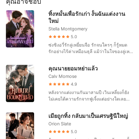
คุณอาจชอบ
เรื่องสั้นคัดสรร
ฉาวโฉ่ไปทั่ว เหตุผลที่ชีวิตที่สมบูรณ์แบบของ
เสิ่นซูต้องตกอับเป็นอย่างนี้ คงเป็นเพราะฟู่
ทิ้งหมั้นเพื่อรักเก่า งั้นฉันแต่งงาน
เซินเหยียนมั้ง เพราะอย่างที่ว่ากันว่า ความรัก
ใหม่
สามารถทำลายชีวิตผู้หญิงได้จริง ๆ!
Stella Montgomery
5.0
ซ่งชิงอวี่รักลู่เหยี่ยนจือ รักจนใครๆ ก็รู้หมด
รักอย่างไร้ค่าเหมือนธุลี แม้ว่าในใจของลู่เหยี่
ยนจือมีแต่คนรักเก่าก็ตาม แม้ว่าเขาจะใช้
เวลาส่วนใหญ่ในแต่ละปีไปกับคนรักเก่าที่ต่าง
คุณนายยอมหย่าแล้ว
ประเทศ แม้ว่าคนรักเก่าจะตั้งครรภ์ลูกของลู่
Calv Momose
เหยี่ยนจือแล้ว ซ่งชิงอวี่ก็ยังคงขอแต่งงานกับ
ลู่เหยี่ยนจือ แต่ในวันไปจดทะเบียนเพราะคน
4.9
รักเก่ากลับมา ลู่เหยี่ยนจือก็ไม่ปรากฏตัวที่ที่
หลังจากแต่งงานกันมาสามปี เวินเหลี่ยงก็ยัง
ว่าการอำเภอ หลังจากรักลู่เหยี่ยนจือมาเจ็ดปี
ไม่เคยได้ความรักจากฟู่เจิ้งแต่อย่างใดเลย
ซ่งชิงอวี่ก็หมดหวังสิ้นเชิง เธอได้บล็อกลู่เหยี่
เมื่อรักแรกของเขากลับมา สิ่งที่รอเธออยู่คือ
ยนจือแล้วหันหลังออกจากเมืองที่ลู่เหยี่ยนจืออ
หนังสือการหย่า "ถ้าฉันมีลูก คุณยังเลือกหย่า
เมียถูกทิ้ง กลับมาเป็นเศรษฐินีใหญ่
ยู่ ลู่เหยี่ยนจือไม่ได้ใส่ใจอะไร คิดว่าสักวัน
ไหม?" เธออยากจับโอกาสสุดท้ายนี้ไว้ แต่
หนึ่งยังไงซ่งชิงอวี่ก็จะกลับมา จนกระทั่งเขา
Orion Slate
แล้วมีแต่คำตอบที่เย็นชาว่า "ใช่" เวินเหลี่ยง
เห็นซ่งชิงอวี่จดทะเบียนสมรสกับชายอื่นที่
หลับตาและเลือกที่จะปล่อยมือ ...ต่อมาเธอ
5.0
หน้าที่ว่าการอำเภอ! คุณลู่ผู้ยิ่งใหญ่ถึงกับเสีย
นอนอยู่บนเตียงคนไข้ด้วยความสิ้นหวังและ