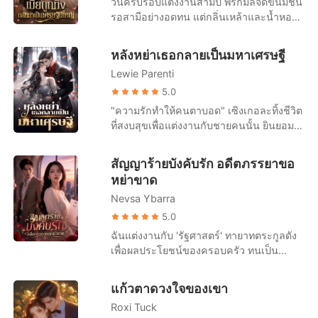
วันครบรอบแต่งงานสามปี พรกมลจัดขนมชั้น
สติไปเลย! ต่อมา ใครๆ ก็มักเห็นคุณลู่ผู้ยิ่ง
ลงนามในข้อตกลงการหย่า "ฟู่เจิ้ง เราไม่ได้
รอสามีอย่างอดทน แต่กลิ่นเหล้าและน้ำหอมผู้
ใหญ่ วิ่งตามหลังซ่งชิงอวี่อย่างไร้ศักดิ์ศรี “ชิ
เป็นหนี้กันอีกต่อไปแล้ว..." ชายที่มีความเด็ด
หญิงจากตัวอภิเดชทำให้เธอรู้สึกคลื่นไส้ทันที
งอวี่ ขอโทษนะ ผมผิดไปแล้ว ให้โอกาสผมอีก
ขาดและเย็นชามาโดยตลอดนอนอยู่ข้างเตียง
สายของศศิกานต์ดังขึ้น เขาผลักเธอทิ้งแล้ว
ครั้งเถอะ!” และสิ่งที่ตอบกลับเขาคือ เสียงที่
หลังหย่าเธอกลายเป็นมหาเศรษฐี
ขอร้องให้อีกฝ่ายกลับมาด้วยเสียงแผ่วเบา "เห
วิ่งออกไปทันที เธอได้ยินเสียงเขาบอกให้โยน
ไม่พอใจของผู้หญิงคนหนึ่ง “คุณจะหยุด
ลียง ได้โปรดอย่าหย่าได้ไหม?"
Lewie Parenti
ของขวัญครบรอบทิ้ง และบอกว่าเขารักแค่
ก่อกวนได้ไหม ฉันมีครอบครัวแล้ว!”
ศศิกานต์คนเดียว ข่าวการตั้งครรภ์ทำให้อภิ
5.0
เดชโกรธจัด เขายื่นสัญญาหย่าแล้วสั่งให้เธอ
"ความรักทำให้คนตาบอด" เซิงเกอละทิ้งชีวิต
ไปทำแท้ง เธอล้มลงเพราะถูกผลัก แต่เขากลับ
ที่สงบสุขเพื่อแต่งงานกับชายคนนั้น ยินยอม
ไม่ยื่นมือช่วย กลับเดินจากไปอย่างเย็นชา ที่
ทำตัวเหมือนคนรับใช้ที่ไร้ตัวตนมาสามปีเต็ม
บริษัท เพื่อนร่วมงานนินทาและศศิกานต์แกล้ง
แต่ในที่สุดเธอก็ตระหนักว่าความพยายาม
สัญญาร้ายบังคับรัก อดีตภรรยาขอ
ให้เธออาเจียนต่อหน้าคนอื่น อภิเดชเชื่อคำ
ของเธอ มันไร้ประโยชน์สิ้นดี เพราะในใจ
หย่าขาด
โกหกของอีกฝ่ายเต็มที่ แม้เธอจะปฏิเสธก็ตาม
ของสามีตัวเองมีแต่รักแรกของเขา เซิงเกอรู้
พรกมลเซ็นสัญญาหย่า ลาออกจากงาน แล้ว
Nevsa Ybarra
สึกผิดหวังอย่างมาก และขอหย่าอย่างเด็ดขาด
เดินออกจากชีวิตเก่าโดยไม่เหลียวหลัง เธอ
"ถึงเวลาแล้ว ฉันไม่ปกปิดอีกแล้ว จะบอก
5.0
สาบานว่าจะเลี้ยงลูกคนเดียวให้ได้
ความจริงให้" ทันใดนั้น โลกออนไลน์ก็ระเบิด
ฉันแต่งงานกับ 'รัฐศาสตร์' ทายาทตระกูลดัง
ขึ้นทันที มีข่าวลือว่าสาวรวยพันล้านคนหนึ่ง
เพื่อผลประโยชน์ของครอบครัว ทนเป็น
หย่าร้างแล้ว ดังนั้น ซีอีโอนับไม่ถ้วนและชาย
ภรรยาที่ไร้ตัวตนมาตลอดหนึ่งปี จนกระทั่งคืน
หนุ่มรูปงามต่างรีบเข้าหาเธอเพื่อเอาชนะใจ
นั้น ฉันตื่นขึ้นมาในสภาพเสื้อผ้าหลุดลุ่ย
แก้วตาดวงใจของเขา
เธอ เฝิงอวี้เหนียนเห็นดังนั้นจึงทนไม่ไหวอีก
ร่างกายบอบช้ำจากการถูกย่ำยีในห้อง
ต่อไปเลยจัดงานแถลงข่าวในวันถัดไป โดย
Roxi Tuck
โรงแรมแปลกหน้า ฉันโทรหาสามีด้วยความ