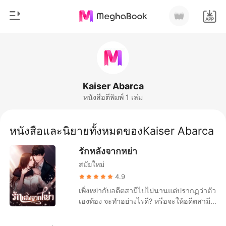
0
หน้าแรก
เติมเงิน
หมวดหมู่
Kaiser Abarca
หนังสือตีพิมพ์ 1 เล่ม
สมัยใหม่
ประวัติการอ่าน
ประวัติศาสตร์
หนังสือและนิยายทั้งหมดของKaiser Abarca
ออกจากระบบ
โรแมนติก
รักหลังจากหย่า
นิยายวาย
สมัยใหม่
ดาวน์โหลดแอป
มหาเศรษฐี
4.9
เพิ่งหย่ากับอดีตสามีไปไม่นานแต่ปรากฏว่าตัว
รายการ
เองท้อง จะทำอย่างไรดี? หรือจะให้อดีตสามี
รับผิดชอบ แต่ก็ไม่คิดว่าอดีตสามีมีคนรักใหม่
ไปแล้ว ชีวิตของถังชีชีนั้นช่างสับสน ช่างน่า