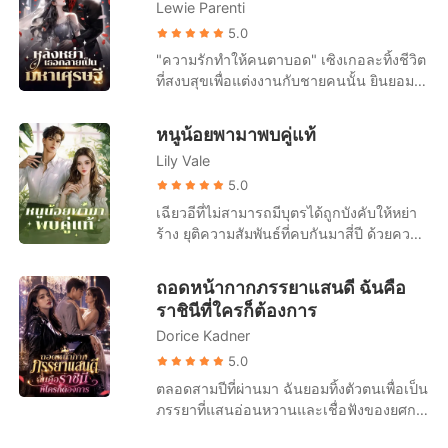
พรกมลเซ็นสัญญาหย่า ลาออกจากงาน แล้ว
Lewie Parenti
อากาศ เพื่ออุ้มไพลิน พี่สาวต่างแม่ของเธอหนี
อะไรมาบ้าง ในเมื่อความอดทนถึงขีดสุด ฉัน
เดินออกจากชีวิตเก่าโดยไม่เหลียวหลัง เธอ
ออกไป ทิ้งให้เธอรอความตายอย่างไม่ไยดี
5.0
จึงตัดสินใจลุกขึ้นสู้และจะไม่ยอมเป็นเหยื่ออีก
สาบานว่าจะเลี้ยงลูกคนเดียวให้ได้
รอดตายมาได้อย่างหวุดหวิด แต่เมื่อตื่นขึ้นมา
"ความรักทำให้คนตาบอด" เซิงเกอละทิ้งชีวิต
ต่อไป กลางโต๊ะอาหารเช้าของครอบครัว ฉัน
ในโรงพยาบาล เธอกลับถูกครอบครัวและ
ที่สงบสุขเพื่อแต่งงานกับชายคนนั้น ยินยอม
บีบน้ำตาแสร้งทำเป็นภรรยาที่แสนดี ก่อนจะ
สามีรุมประณามว่าเป็นคนวางเพลิง พ่อแท้ๆ
ทำตัวเหมือนคนรับใช้ที่ไร้ตัวตนมาสามปีเต็ม
ทิ้งระเบิดลูกใหญ่ต่อหน้าทุกคน "คุณ
ตบหน้าเธออย่างแรง สรณ์ใช้รองเท้าหนัง
แต่ในที่สุดเธอก็ตระหนักว่าความพยายาม
รัฐศาสตร์ทำงานหนักเกินไปค่ะ... เรื่องมีลูก
หนูน้อยพามาพบคู่แท้
เหยียบขยี้แผลไฟไหม้ที่หลังมือของเธอ บังคับ
ของเธอ มันไร้ประโยชน์สิ้นดี เพราะในใจ
เราคงต้องรอไปก่อน เพราะหนูไม่อยากกดดัน
ให้เธอคุกเข่าขอโทษไพลิน ทั้งที่ไพลินเพิ่ง
Lily Vale
ของสามีตัวเองมีแต่รักแรกของเขา เซิงเกอรู้
สภาพร่างกายของเขา" ฉันส่งยิ้มไร้เดียงสา
กระซิบเยาะเย้ยว่าตัวเองเป็นคนจุดไฟเพื่อแย่ง
สึกผิดหวังอย่างมาก และขอหย่าอย่างเด็ดขาด
5.0
มองดูใบหน้าของสามีที่โกรธจัดจนแทบ
ทุกอย่าง "ถ้าเธอยังไม่ยอมขอโทษ ฉันจะหย่า
"ถึงเวลาแล้ว ฉันไม่ปกปิดอีกแล้ว จะบอก
กระอักเลือดเมื่อถูกหาว่า 'ไร้น้ำยา' และนี่...
เฉียวอีที่ไม่สามารถมีบุตรได้ถูกบังคับให้หย่า
กับเธอทันที แล้วออกไปแต่ตัวซะ!" สรณ์ตวาด
ความจริงให้" ทันใดนั้น โลกออนไลน์ก็ระเบิด
เพิ่งจะเริ่มต้นเท่านั้น
ร้าง ยุติความสัมพันธ์ที่คบกันมาสี่ปี ด้วยความ
ลั่น คิดว่าคำว่าหย่าจะทำให้ผู้หญิงที่เกาะ
ขึ้นทันที มีข่าวลือว่าสาวรวยพันล้านคนหนึ่ง
หมดหวัง เฉียวอีไปเยียวยาหัวใจในเมืองเล็กๆ
ครอบครัวกินอย่างเธอต้องคุกเข่าอ้อนวอน
หย่าร้างแล้ว ดังนั้น ซีอีโอนับไม่ถ้วนและชาย
โดยบังเอิญพบเด็กทารกชายคนหนึ่ง ด้วย
ความรักและการทุ่มเทแกล้งโง่มาตลอดสิบปี
ถอดหน้ากากภรรยาแสนดี ฉันคือ
หนุ่มรูปงามต่างรีบเข้าหาเธอเพื่อเอาชนะใจ
ความเห็นแก่ตัว เธอจึงตัดสินใจเก็บเด็กคน
พังทลายลงในพริบตา แต่พวกเขาไม่มีทางรู้
ราชินีที่ใครก็ต้องการ
เธอ เฝิงอวี้เหนียนเห็นดังนั้นจึงทนไม่ไหวอีก
นั้นไว้เลี้ยงดูเอง สี่ปีต่อมา รถหรูเรียงรายจอด
เลยว่า ณิชาคือประธานผู้ก่อตั้ง 'LAKSANA'
ต่อไปเลยจัดงานแถลงข่าวในวันถัดไป โดย
Dorice Kadner
อยู่หน้าตึกที่เฉียวอีอาศัยอยู่ กู้เช่อหยิบการ์ด
อาณาจักรธุรกิจมูลค่าแสนล้าน เธอเซ็นใบ
ขอร้องอย่างจริงจังว่า: ผมรักเซิงเกอ ขอร้อง
เงินออกมาใบหนึ่ง : นี่คือสิบล้านบาท ถือเป็น
5.0
หย่าอย่างเยือกเย็น นิ้วเรียวกดปล่อยไฟล์เสียง
คุณภรรยากลับบ้านนะ
ค่าตอบแทนที่คุณเลี้ยงดูบุตรชายของผมใน
ตลอดสามปีที่ผ่านมา ฉันยอมทิ้งตัวตนเพื่อเป็น
สารภาพของไพลินลงโซเชียล...เกมการกวาด
ช่วงสี่ปีที่ผ่านมา เฉียวอีปกป้องเด็กไว้ด้านหลัง
ภรรยาที่แสนอ่อนหวานและเชื่อฟังของยศกร
ล้างได้เริ่มต้นขึ้นแล้ว
: เด็กเป็นของฉัน ฉันจะไม่มีวันแยกจากเขา
จนกระทั่งวันนี้ เขาโยนหนังสือสัญญาหย่าใส่
ได้ กู้เช่อยิ้มอย่างเจ้าเล่ห์: งั้นก็ได้ พาไปด้วย