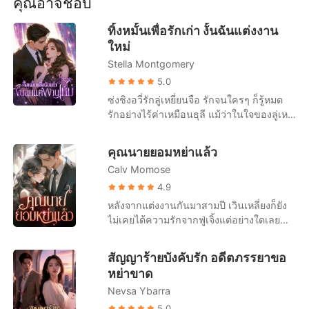
คุณอาจชอบ
เรื่องสั้นคัดสรร
วิตกกังวลและไม่รู้จะอธิบายยังไงดี เธอต้อง
คอยระวังไม่ให้คุณเฟิงรู้เรื่องการตั้งครรภ์จน
ทิ้งหมั้นเพื่อรักเก่า งั้นฉันแต่งงาน
กระทั่งคลอดลูกออกมาอย่างปลอดภัย แต่ไม่
ใหม่
คิดว่าจะถูกเขาบังคับถึงเพียงนี้ "เราหย่ากัน
Stella Montgomery
แค่สี่เดือน แต่เธอกลับตั้งครรภ์ได้เจ็ดเดือน
แล้ว บอกมาดี ๆ ว่า ลูกเป็นของใคร!"
5.0
ซ่งชิงอวี่รักลู่เหยี่ยนจือ รักจนใครๆ ก็รู้หมด
รักอย่างไร้ค่าเหมือนธุลี แม้ว่าในใจของลู่เหยี่
ยนจือมีแต่คนรักเก่าก็ตาม แม้ว่าเขาจะใช้
เวลาส่วนใหญ่ในแต่ละปีไปกับคนรักเก่าที่ต่าง
คุณนายยอมหย่าแล้ว
ประเทศ แม้ว่าคนรักเก่าจะตั้งครรภ์ลูกของลู่
Calv Momose
เหยี่ยนจือแล้ว ซ่งชิงอวี่ก็ยังคงขอแต่งงานกับ
ลู่เหยี่ยนจือ แต่ในวันไปจดทะเบียนเพราะคน
4.9
รักเก่ากลับมา ลู่เหยี่ยนจือก็ไม่ปรากฏตัวที่ที่
หลังจากแต่งงานกันมาสามปี เวินเหลี่ยงก็ยัง
ว่าการอำเภอ หลังจากรักลู่เหยี่ยนจือมาเจ็ดปี
ไม่เคยได้ความรักจากฟู่เจิ้งแต่อย่างใดเลย
ซ่งชิงอวี่ก็หมดหวังสิ้นเชิง เธอได้บล็อกลู่เหยี่
เมื่อรักแรกของเขากลับมา สิ่งที่รอเธออยู่คือ
ยนจือแล้วหันหลังออกจากเมืองที่ลู่เหยี่ยนจืออ
หนังสือการหย่า "ถ้าฉันมีลูก คุณยังเลือกหย่า
สัญญาร้ายบังคับรัก อดีตภรรยาขอ
ยู่ ลู่เหยี่ยนจือไม่ได้ใส่ใจอะไร คิดว่าสักวัน
ไหม?" เธออยากจับโอกาสสุดท้ายนี้ไว้ แต่
หย่าขาด
หนึ่งยังไงซ่งชิงอวี่ก็จะกลับมา จนกระทั่งเขา
แล้วมีแต่คำตอบที่เย็นชาว่า "ใช่" เวินเหลี่ยง
เห็นซ่งชิงอวี่จดทะเบียนสมรสกับชายอื่นที่
Nevsa Ybarra
หลับตาและเลือกที่จะปล่อยมือ ...ต่อมาเธอ
หน้าที่ว่าการอำเภอ! คุณลู่ผู้ยิ่งใหญ่ถึงกับเสีย
นอนอยู่บนเตียงคนไข้ด้วยความสิ้นหวังและ
5.0