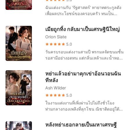
สติไปเลย! ต่อมา ใครๆ ก็มักเห็นคุณลู่ผู้ยิ่ง
ลงนามในข้อตกลงการหย่า "ฟู่เจิ้ง เราไม่ได้
ฉันแต่งงานกับ 'รัฐศาสตร์' ทายาทตระกูลดัง
ใหญ่ วิ่งตามหลังซ่งชิงอวี่อย่างไร้ศักดิ์ศรี “ชิ
เป็นหนี้กันอีกต่อไปแล้ว..." ชายที่มีความเด็ด
เพื่อผลประโยชน์ของครอบครัว ทนเป็น
งอวี่ ขอโทษนะ ผมผิดไปแล้ว ให้โอกาสผมอีก
ขาดและเย็นชามาโดยตลอดนอนอยู่ข้างเตียง
ภรรยาที่ไร้ตัวตนมาตลอดหนึ่งปี จนกระทั่งคืน
ครั้งเถอะ!” และสิ่งที่ตอบกลับเขาคือ เสียงที่
ขอร้องให้อีกฝ่ายกลับมาด้วยเสียงแผ่วเบา "เห
นั้น ฉันตื่นขึ้นมาในสภาพเสื้อผ้าหลุดลุ่ย
ไม่พอใจของผู้หญิงคนหนึ่ง “คุณจะหยุด
เมียถูกทิ้ง กลับมาเป็นเศรษฐินีใหญ่
ลียง ได้โปรดอย่าหย่าได้ไหม?"
ร่างกายบอบช้ำจากการถูกย่ำยีในห้อง
ก่อกวนได้ไหม ฉันมีครอบครัวแล้ว!”
Orion Slate
โรงแรมแปลกหน้า ฉันโทรหาสามีด้วยความ
หวาดกลัว แต่เขากลับด่าว่าฉันสร้างเรื่องน่า
5.0
สมเพชเพื่อเรียกร้องความสนใจแล้วตัดสายทิ้ง
วันครบรอบแต่งงานสามปี พรกมลจัดขนมชั้น
ต่อมาฉันถึงได้รู้ว่า 'พิชามญชุ์' น้องสาวแท้ๆ
รอสามีอย่างอดทน แต่กลิ่นเหล้าและน้ำหอมผู้
ของเขาเป็นคนวางยาและส่งฉันไปขึ้นเตียง
หญิงจากตัวอภิเดชทำให้เธอรู้สึกคลื่นไส้ทันที
ผู้ชายคนอื่น! แต่เมื่อฉันเอาใบหย่าไปปาใส่
สายของศศิกานต์ดังขึ้น เขาผลักเธอทิ้งแล้ว
หย่าแล้วอย่ามาคุกเข่าอ้อนวอนฉัน
หน้าเขา รัฐศาสตร์กลับเลือกที่จะปกป้องน้อง
วิ่งออกไปทันที เธอได้ยินเสียงเขาบอกให้โยน
ทีหลัง
สาว ปฏิเสธการหย่าเพื่อรักษาหน้าตาตระกูล
ของขวัญครบรอบทิ้ง และบอกว่าเขารักแค่
แม้แต่แม่แท้ๆ ของฉันก็ยังร้องไห้กอดขา
Ash Wilder
ศศิกานต์คนเดียว ข่าวการตั้งครรภ์ทำให้อภิ
ขอร้องให้ฉันทนอยู่ในขุมนรกนี้ต่อไปเพื่อแลก
เดชโกรธจัด เขายื่นสัญญาหย่าแล้วสั่งให้เธอ
5.0
กับเงินค่ารักษาน้องชาย หนำซ้ำคุณปู่ของ
ไปทำแท้ง เธอล้มลงเพราะถูกผลัก แต่เขากลับ
ในงานแต่งงานที่เพิ่งผ่านไปไม่ถึงชั่วโมง
เขายังออกคำสั่งเด็ดขาด บังคับให้เราย้าย
ไม่ยื่นมือช่วย กลับเดินจากไปอย่างเย็นชา ที่
ท่ามกลางกองเพลิงที่ลุกโชน ณิชาติดอยู่ใต้
กลับไปอยู่เรือนหอและต้อง 'ผลิตทายาท' ให้
บริษัท เพื่อนร่วมงานนินทาและศศิกานต์แกล้ง
คานไม้ที่กำลังจะถล่มลงมา เธอตะโกนเรียก
ได้ภายในหนึ่งปี ฉันถูกคนทั้งบ้านรุมเหยียบย่ำ
ให้เธออาเจียนต่อหน้าคนอื่น อภิเดชเชื่อคำ
ชื่อสรณ์ สามีป้ายแดงสุดเสียง แต่เขากลับ
ถูกมองเป็นแค่สินค้าและเครื่องจักรผลิตลูก
หลังหย่าเธอกลายเป็นมหาเศรษฐี
โกหกของอีกฝ่ายเต็มที่ แม้เธอจะปฏิเสธก็ตาม
ชะงักฝีเท้า หันหลังวิ่งผ่านเธอไปราวกับธาตุ
ไม่มีใครสนเลยว่าฉันเพิ่งผ่านความอัปยศ