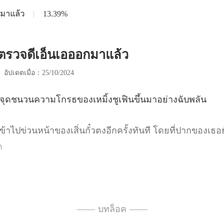
กมาแล้ว
|
13.39%
ลตรวจดีเอ็นเอออกมาแล้ว
|
อัปเดตเมื่อ：25/10/2024
นความโกรธของเหมิ้งชู
สิ่นกั๋วตงอีกครั้งทันที โดยที่ป
อกสมรสแล้วเหรอ？ มิน่า
ั
—— บทล็อค ——