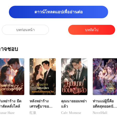
ดาวน์โหลดแอปเพื่ออ่านต่อ
บทก่อนหน้า
บทถัดไป
ณอาจชอบ
ันหย่าร้าง มีด
หลังหย่าร้าง
คุณนายยอมหย่า
ท่านแม่ผู้นี้คือ
่าตัดคลั่งไคล้
เศรษฐีมาขอ
แล้ว
อดีตสุดยอดนัก
แต่งงานทุกวัน
ฆ่า
unar Haze
红泉
Calv Momose
NovelHall