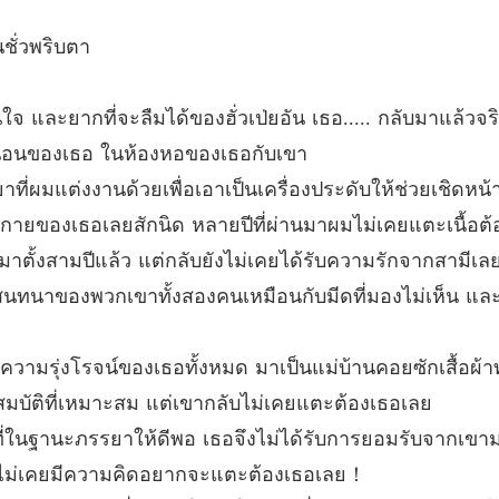
ห้โลกได้รับรู้อย่างท่วมท้น "เสิ่นเจียงหนานเป็นภรรยาของผมแล
บทที่ 12
ชั่วพริบตา
กุหลาบ
บทที่ 13
จ และยากที่จะลืมได้ของฮั่วเป่ยอัน เธอ..... กลับมาแล้วจริง
กุหลาบ
งนอนของเธอ ในห้องหอของเธอกับเขา
บทที่ 1
ี่ผมแต่งงานด้วยเพื่อเอาเป็นเครื่องประดับให้ช่วยเชิดหน้าช
กุหลาบ
งกายของเธอเลยสักนิด หลายปีที่ผ่านมาผมไม่เคยแตะเนื้อต้
บทที่ 1
าตั้งสามปีแล้ว แต่กลับยังไม่เคยได้รับความรักจากสามีเล
กุหลาบ
ารสนทนาของพวกเขาทั้งสองคนเหมือนกับมีดที่มองไม่เห็น แล
บทที่ 16
กุหลาบ
ความรุ่งโรจน์ของเธอทั้งหมด มาเป็นแม่บ้านคอยซักเสื้อผ้
บทที่ 1
ุณสมบัติที่เหมาะสม แต่เขากลับไม่เคยแตะต้องเธอเลย
กุหลาบ
าที่ในฐานะภรรยาให้ดีพอ เธอจึงไม่ได้รับการยอมรับจากเข
บทที่ 1
กที่ไม่เคยมีความคิดอยากจะแตะต้องเธอเลย！