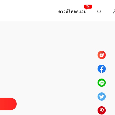
ฮิต
ดาวน์โหลดแอป
บทที่ 112 คุณรู้จักแฮกเกอร์คนนี้งั้นเหรอ？
ในเปลวไฟ
บทที่ 1 เซ็นชื่อซะ ฉันไม่อยากเห็นหน้าเธออีกแม้แต่นาทีเดียว (ภาค 1)
21/10/2024
ในเปลวไฟ
บทที่ 2 เซ็นชื่อซะ ฉันไม่อยากเห็นหน้าเธออีกแม้แต่นาทีเดียว (ภาค 2)
21/10/2024
ในเปลวไฟ
บทที่ 3 เสิ่นเจียงหนาน ฉันขอเตือนเธออย่าได้คิดอาจเล่นแง่อะไร
22/10/2024
ในเปลวไฟ
บทที่ 4 เสิ่นเจียงหนานเปลี่ยนไปมากขนาดนี้ได้อย่างไร？
22/10/2024
ในเปลวไฟ