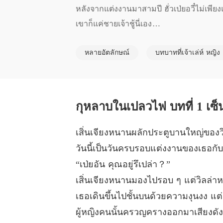
หลังจากแต่งงานมาสามปี ฮั่วเป่ยอวี๋ไม่เพียงแ
เขาก็แค่ชายเจ้าชู้นี่เอง

หลายอัตลักษณ์
บทบาทที่เจ้าเล่ห์ หญิง
หลังจากหย่ากันอย่างเด็ดขาด เธอก็มุ่งหน้า
ในฐานะนักออกแบบชั้นนำ แพทย์ผู้อัศจรรย์ 
กุหลาบในเปลวไฟ บทที่ 1 เซ็น
เสิ่นเจียงหนานผลักประตูบานใหญ่ของว
วันนี้เป็นวันครบรอบแต่งงานของเธอกับ
ในที่สุด ฮั่วเป่ยอวี๋ก็ตระหนักถึงสิ่งที่
“เป่ยอัน คุณอยู่รึเปล่า？”
น

เสิ่นเจียงหนานมองไปรอบ ๆ แต่วิลล่า
เธอเดินขึ้นไปชั้นบนด้วยความงุนงง แต่แ
เมื่องานแต่งงานของคนสองคนถูกถ่ายทอดสด
ผู้หญิงคนนั้นครวญครางออกมาเสียงดัง ข