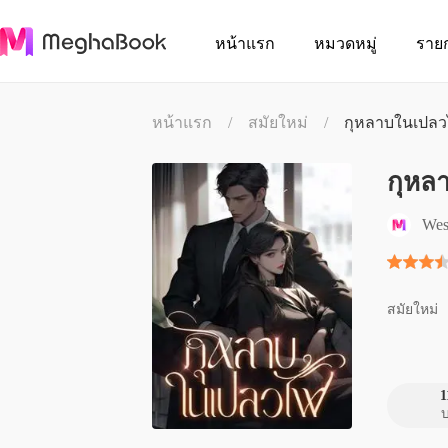
หน้าแรก
หมวดหมู่
ราย
หน้าแรก
/
สมัยใหม่
/
กุหลาบในเปล
กุหล
Wes
สมัยใหม่
1