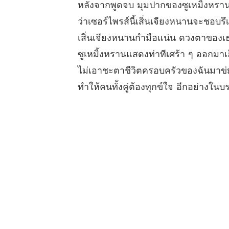
หลังจากพูดจบ มุมปากของซูเหมิ้งหราน
ว่าเซอร์ไพรส์นี้เสิ่นเจียงหนานจะชอบร
เสิ่นเจียงหนานกำมือแน่น ดวงตาของเธ
ซูเหมิ้งหรานแสดงท่าทีเศร้า ๆ ออกมา
ไม่เอาชะตาชีวิตครอบครัวของฉันมาข่มขู
ทำให้คนทั้งคู่ต้องทุกข์ใจ อีกอย่างใ