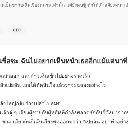
บทที่ 5
ต่เย็นชากับเสิ่นเจียงหนานเท่านั้น แต่ยังคบชู้ ทำให้เสิ่นเจียงหนาน
กุหลาบ
บทที่ 6
CEO
กุหลาบ
ไปทำงาน

บทที่ 7
กุหลาบ
และแฮ็กเกอร์เก่งๆ เธอเชี่ยวชาญหลายๆ ด้านและกลายเป็นเจ้าหญิงท
บทที่ 8
ชื่อซะ ฉันไม่อยากเห็นหน้าเธออีกแม้แต่นาที
กุหลาบ
ิลล่าออก และก้าวเดินเข้าไปอย่างรวดเร็ว
บทที่ 9 
ฮั่วเป่ยอัน เธอได้ตัดสินใจแล้วว่าจะฉลองอย่างไร
กุหลาบ
เขาสูญเสียไปและพยายามอย่างเต็มที่เพื่อเอาชนะใจเธอ แต่เขากลับเห็
บทที่ 1
หลังใหญ่กลับว่างเปล่าไปหมด
กุหลาบ
ล้วจู่ ๆ เสียงผู้ชายกับผู้หญิงที่กำลังพลอดรักกันก็ดังมาจ
บทที่ 11 
บนป้ายโฆษณาที่ใหญ่ที่สุดในโลก--

ณะเดียวกันก็เค้นเสียงพูดออกมาว่า “เป่ยอัน อย่าทำอย่างนี
กุหลาบ