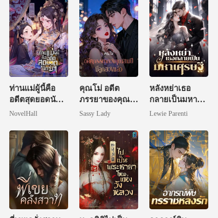
ท่านแม่ผู้นี้คือ
คุณโม่ อดีต
หลังหย่าเธอ
อดีตสุดยอดนัก
ภรรยาของคุณ
กลายเป็นมหา
ฆ่า
สามปีมีลูกสอง
เศรษฐี
NovelHall
Sassy Lady
Lewie Parenti
แล้ว