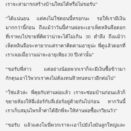
เราจะสามา
จะเอาเห็ดหลินจือดอก
ที่เราพบไปขายพี่คิดว่าน่าจะได้ไม่เกิน 30 ตำลึง ถึงแม้ว่า
เห็ดหลินจือ
็จะมีเงินซื้อข้าวมา
กักตุนเอาไว้พ
ขยายห้องให้ฉี่เอ๋อร์กับลี่เอ๋อร์อยู่ด้วยกันไปก่อน หากวัน
พวกเราจะเอาไปยังไงม