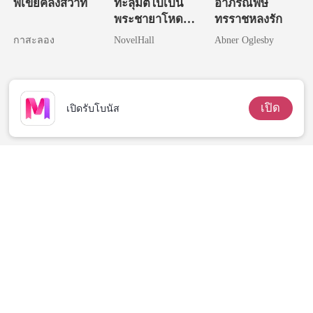
พี่เขยคลั่งสวาท
ทะลุมิติไปเป็น
อาภรณ์พิษ
พระชายาโหด
ทรราชหลงรัก
แห่งวังหลวง
กาสะลอง
NovelHall
Abner Oglesby
เปิด
เปิดรับโบนัส