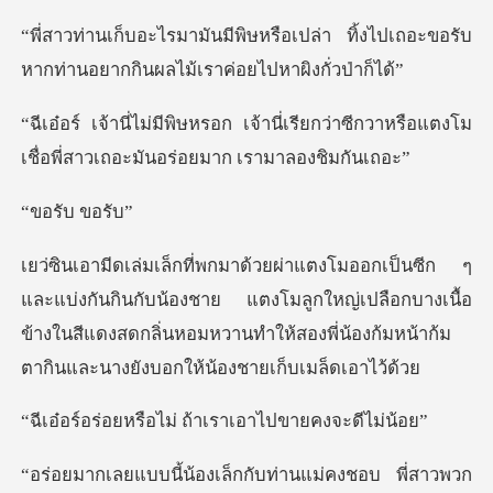
เปล่า ทิ้งไปเถอะขอรับ
หากท่านอยากก
ี่เรียกว่าซีกวาหรือแตงโม
เชื่อพี่สา
ับ ข
กับน้องชาย แตงโมลูกใหญ่เปลือกบางเนื้อ
ข้างในสีแดงสดกลิ่นหอมหวานทำให
ือไม่ ถ้าเราเอาไ
่านแม่คงชอบ พี่สาวพวก