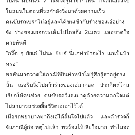
ไปสนามบินนั้น ภาณีที่ไม่รู้มาจากไหน ก็ผลักเอ๋ลงไป
ในถนนในตอนที่รถกำลังวิ่งมาด้วยความเร็ว
คนขับรถเบรกไม่อยู่และได้ชนเข้ากับร่างของเอ๋อย่าง
จัง ร่างของเธอกระเด็นไปไกลถึง 2เมตร และขาดใจ
ตายทันที
“กรี๊ด ๆ ยัยเอ๋ ไม่นะ ยัยเอ๋ นี่แกทำบ้าอะไร แกเป็นบ้า
หรอ”
พรหันมาตวาดใส่ภาณีที่ยืนทำหน้าไม่รู้สึกรู้สาอยู่ตรง
นั้น เธอรีบวิ่งไปคว้าร่างของเอ๋มากอด ปากก็ตะโกน
เรียกให้คนช่วย คนขับรถวิ่งลงมาดูด้วยความตกใจแต่
ไม่สามารถช่วยยื้อชีวิตเอ๋เอาไว้ได้
เมื่อรถพยาบาลมาถึงเอ๋ได้สิ้นใจไปแล้ว และตำรวจก็
จับภาณีผู้ก่อเหตุไปแล้ว พรร้องไห้เสียใจมาก ทำไมจะ