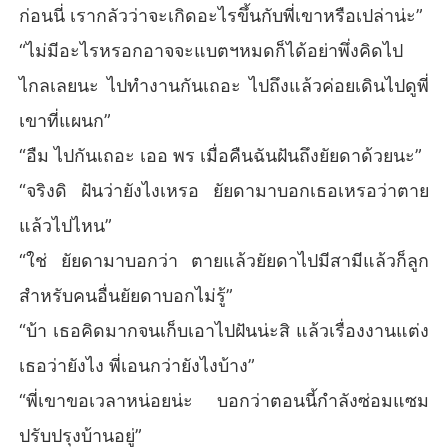
ก่อนนี่ เรากลัวว่าจะเกิดอะไรขึ้นกับพี่เขาหรือเปล่าน่ะ”
“ไม่มีอะไรหรอกอาจจะแบตฯหมดก็ได้อย่าพึ่งคิดไป
ไกลเลยนะ ไปทำงานกันเถอะ ไปถึงแล้วค่อยเดินไปดูพี่
เขาที่แผนก”
“อืม ไปกันเถอะ เออ พร เมื่อคืนฉันฝันถึงยัยดาด้วยนะ”
“จริงดิ ฝันว่ายังไงเหรอ ยัยดามาบอกเธอเหรอว่าตาย
แล้วไปไหน”
“ใช่ ยัยดามาบอกว่า ตายแล้วยัยดาไปมีสามีแล้วก็ลูก
สำหรับคนอื่นยัยดาบอกไม่รู้”
“บ้า เธอคิดมากจนเก็บเอาไปฝันน่ะสิ แล้วเรื่องงานแต่ง
เธอว่ายังไง พี่เอนกว่ายังไงบ้าง”
“พี่เขาขอเวลาหน่อยน่ะ บอกว่าตอนนี้กำลังซ่อมแซม
ปรับปรุงบ้านอยู่”