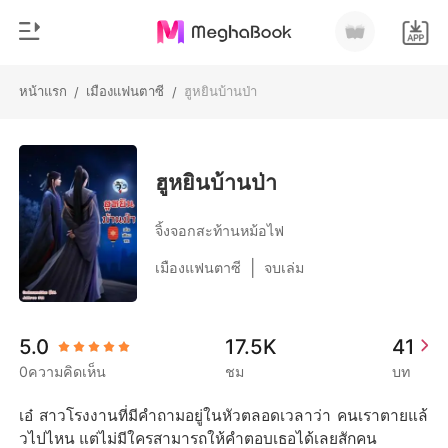
หน้าแรก
เมืองแฟนตาซี
ฮูหยินบ้านป่า
/
/
0
หน้าแรก
เติมเงิน
หมวดหมู่
ฮูหยินบ้านป่า
สมัยใหม่
ประวัติการอ่าน
จิ้งจอกสะท้านหม้อไฟ
ประวัติศาสตร์
|
เมืองแฟนตาซี
จบเล่ม
ออกจากระบบ
โรแมนติก
นิยายวาย
ดาวน์โหลดแอป
5.0
17.5K
41
มหาเศรษฐี
0ความคิดเห็น
ชม
บท
รายการ
เอ๋ สาวโรงงานที่มีคำถามอยู่ในหัวตลอดเวลาว่า คนเราตายแล้
วไปไหน แต่ไม่มีใครสามารถให้คำตอบเธอได้เลยสักคน
