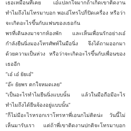
เธอเหมือนที่เคย เอ๋แปลกใจมากถ้าเกิดเขาติดงาน
เช้าวันต่อมา เอ๋ก็ไปทำงานตามปกติ แต่ที่ไม่ปกติคือ เอนก แฟน
ทำไมถึงไม่โทรมาบอก พอเอ๋โทรไปก็ปิดเครื่อง หรือว่า
หนุ่มของเธอ

จะเกิดอะไรขึ้นกับแฟนของเธอกัน
จะเกิดอะไรขึ้นกับเอ๋ และเอ๋จะได้คำตอบเป็นของตัวเองหรือไม่ เ
พรที่เดินลงมาจากห้องพัก และเห็นเพื่อนรักอย่างเอ๋
ราไปร่วมลุ้นหาคำตอบไปด้วยกันค่ะ
กำลังยืนนิ่งมองโทรศัพท์ในมือนิ่ง จึงได้ถามออกมา
ด้วยความเป็นห่วง หรือว่าจะเกิดอะไรขึ้นกับเพื่อนของ
เธออีก
“เอ๋ เอ๋ ยัยเอ๋"
“อ๊ะ ยัยพร ตกใจหมดเลย"
"เป็นอะไรทำไมยืนนิ่งแบบนั้น แล้วในมือถือมีอะไร
ทำไมถึงได้ยืนจ้องอยู่แบบนั้น”
“ก็ไม่มีอะไรหรอกเราโทรหาพี่เอนกไม่ติดน่ะ วันนี้ไม่
เห็นมารับเรา แต่ถ้าพี่เขาติดงานปกติจะโทรมาบอก