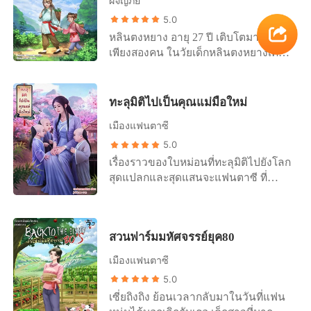
ผจญภัย
ว่าด้วยพลังที่ติดตัวเธอมาจากชาติที่แล้ว
5.0
จะไม่สามารถอยู่รอดได้ในโลกล้าหลัง
หลินตงหยาง อายุ 27 ปี เติบโตมากับแม่
แห่งนี้
เพียงสองคน ในวัยเด็กหลินตงหยางเคยมี
พ่อผู้ให้กำเนิดแต่หลังจากที่พ่อได้งาน
ใหม่ในเมืองหลวงพ่อที่เคยมีก็ไม่มีอีกแล้ว
พ่อกลับมาหย่าขาดกับแม่ทันทีที่ไป
ทะลุมิติไปเป็นคุณแม่มือใหม่
ทำงานในเมืองหลวงได้เพียง 2 เดือน
เมืองแฟนตาซี
ด้วยให้เหตุผลในการหย่าว่า แม่กับและ
เขาคือตัวถ่วงความเจริญในชีวิตพ่อ
5.0
สาเหตุก็ไม่มีอะไรมากแค่พ่อหน้าตาหล่อ
เรื่องราวของใบหม่อนที่ทะลุมิติไปยังโลก
เหลาและเป็นที่ถูกใจของลูกสาวหัวหน้า
สุดแปลกและสุดแสนจะแฟนตาซี ที่
งาน เพื่อตำแหน่งงานและความเป็นอยู่ที่
สำคัญดันไปเกิดใหม่ในตอนที่กำลังจะ
สบายขึ้น พ่อเลือกที่จะทิ้งภรรยาคู่ทุกข์
คลอดลูก ในชีวิตที่แล้วแม้แต่แฟนยัง
คู่ยากที่ผ่านเรื่องยากลำบากมาด้วยกัน
ไม่มีแต่ทำไมพอได้เกิดใหม่ทั้งที ถึงให้เกิด
หย่าขาดกับภรรยาเพื่อไปแต่งงานใหม่ มี
สวนฟาร์มมหัศจรรย์ยุค80
มาในตอนที่กำลังจะคลอดลูกพอดี แล้ว
ชีวิตใหม่ในเมืองหลวง โดยทิ้งคนข้าง
สาวโสดอย่างเธอจะทำยังไงดี คลอดลูก
เมืองแฟนตาซี
หลัง ทิ้งภรรยาที่เคยสาบานว่าจะอยู่ครอง
ออกมาเป๋นแฝดสามว่าลำบากแล้ว แต่
5.0
คู่กันตลอดไป ในปีที่เขาเรียนจบ
ครอบครัวนี้กลับยากจนข้นแค้น นี่ไม่ใช่
มหาวิทยาลัย แม่ก็ล้มป่วยและจากเขาไป
เซี่ยถิงถิง ย้อนเวลากลับมาในวันที่แฟน
ว่าพระเจ้ากลั่นแกล้งเธอเหรอ เธอไปทำ