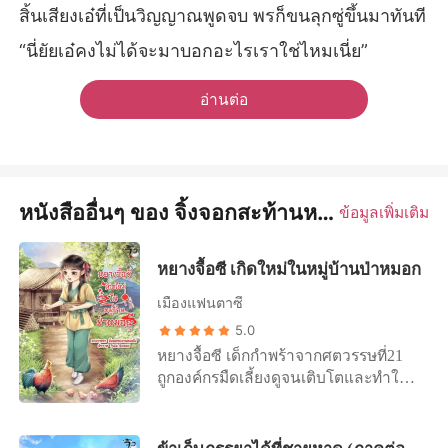
สิ้นเสียงเอ๋ที่เป็นวิญญาณพูดจบ พรก็ขนลุกซู่ขึ้นมาทันที
“นี่ยัยเอ๋คงไม่ได้จะมาบอกอะไรเราใช่ไหมเนี่ย”
อ่านต่อ
หนังสืออื่นๆ ของ จิ้งจอกสะท้านหม้อไฟ
ข้อมูลเพิ่มเติม
หยางจื้อซี เกิดใหม่ในหมู่บ้านป่าหมอก
เมืองแฟนตาซี
5.0
หยางจื้อซี เด็กกำพร้าจากศตวรรษที่21
ถูกองค์กรมืดเลี้ยงดูจนเติบโตและทำให้
เธอกลายเป็นมนุษย์กลายพันธ์ ใน
ระหว่างที่ถูกส่งตัวไปทำภารกิจลับ เธอ
กลับถูกคนในองค์กรมืดหักหลังและถูกฆ่า