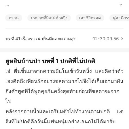
เรื่องสั้นคัดสรร
ไม่ว่าจะเป็นเพื่อนรักอย่างชลดา ที่มาด่วนจากไปเมื่อ 5ปีที่แล้ว
 หรือแม้กระทั่งพ่อแม่ของเธอเองที่เพิ่งจะเสียไปเมื่อ 3เดือนก่อน

หวาน
บทบาทที่มีเสน่ห์ หญิง
เอาชีวิตรอด
คู่สามีภ
แล้วตอนนี้ สำหรับเอ๋ ไม่เหลือญาติพี่น้องที่ไหนอีกแล้ว นอกจาก
เพื่อนสนิท ที่เหลืออยู่เพียงหนึ่งเดียว เช่น พร

บทที่ 41 เรื่องราวน่ายินดีและความสุข
12-30 09:56
อยู่มาวันหนึ่งเอ๋ได้ฝันถึงชลดา เพื่อนรักอีกคนที่จากไปแล้ว ในฝั
น ชลดา บอกกับเธอว่า หลังจากที่ตายไปแล้วชลดาก็ไปมีสามีแ
ฮูหยินบ้านป่า บทที่ 1 ปกติที่ไม่ปกติ
ละมีลูก

เอ๋ ตื่นขึ้นมาจากความฝันในเช้าวันหนึ่ง และคิดว่าตัว
เธอยังพูดกับชลดาว่า มันจะเป็นไปได้ยังไง ตายแล้วไหนจะไปมี
เองคิดถึงเพื่อนรักอย่างชลดามากไปจึงได้เก็บเอามาฝัน
สามีมีลูกได้เล่า

ถึงคำพูดที่ได้พูดคุยกันครั้งสุดท้ายก่อนที่ชลดาจะจาก
และในฝัน ชลดาบอกว่านี่เป็นคำตอบสำหรับตัวเธอว่าตายแล้ว
ไป
ไปไหน

หลังจากอาบน้ำและเตรียมตัวไปทำงานตามปกติ แต่
ส่วนคนอื่นเธอไม่รู้จริงๆ ว่าตายแล้วไปไหน แต่ตัวชลดาเองบอ
สิ่งที่ไม่ปกติคือวันนี้แฟนหนุ่มอย่างเอนกไม่ได้มารับ
กกับ เอ๋ ว่าตายแล้วไปมีสามีและมีลูก
