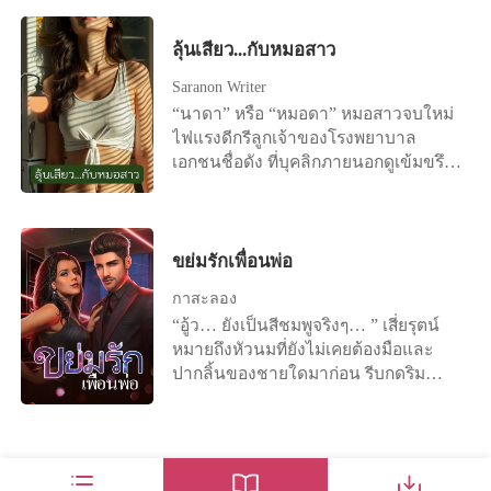
ว่ากำลังมึนงงกับเหตุการณ์ตรงหน้า จำ
หลวงถึงห้าสิบลี้ หลี่จื่อเหยียนมาถึงทั้งทีก็
ได้ว่าเธอกำลังขับรถกลับบ้าน ใช่แล้ว
สวมบทคุณแม่เลย ซ่งจื่อเหยียนเจ้าของ
ลุ้นเสียว...กับหมอสาว
เกิดอุบัติเหตุขึ้น มีรถบรรทุกเสียหลัก พุ่ง
ร่างเดิมจากไปขณะคลอดลูก แล้วฉัน
มาชนรถของเธอ จากนั้นทุกอย่างก็ดับวูบ
Saranon Writer
ทำไมต้องมาเบ่งแทนวะ ให้ไปแม่น้ำ
ไป ท่าทางเหม่อลอยไร้สติของนางทำ
“นาดา” หรือ “หมอดา” หมอสาวจบใหม่
เหลืองเลยไม่ได้หรือไง มันเจ็บนะโว้ย
นักพรตเฒ่าหวาดระแวงในทันที เตรียม
ไฟแรงดีกรีลูกเจ้าของโรงพยาบาล
ฮือๆๆๆ สาวใช้ของนางพยายามช่วย ป้า
หยิบยันต์ป้องกันภูตผีออกมา ขณะที่เด็ก
เอกชนชื่อดัง ที่บุคลิกภายนอกดูเข้มขรึม
หูอายุห้าสิบแล้ว เป็นชาวบ้านครอบครัว
น้อยยกฝ่ามือของตัวเองขึ้นเพ่งมองอย่าง
จริงจัง แต่ลึก ๆ แล้วเธอกลับชอบเรื่อง
เดียวที่อยู่แถวนั้น "คุณหนูเบ่งอีกนิด
ประหลาดใจ ดวงตาคู่กลมน้อยกลอกกลิ้ง
เสียว ๆ และเรื่องตื่นเต้นกระตุ้นราคะใน
เจ้าค่ะ ฮือๆที่นี่อยู่ไกลนักไม่มีหมอตำแย
ไปมาอย่างสับสน นิ้วมือสั้น ๆ นี่มันอะไร
แบบที่ใครก็นึกไม่ถึง มาติดตามเรื่องราว
สักคน" "เอาน่าแม่นางเย่วเล่อ ข้าไม่เคย
ขยับปลายเท้าเข้าหากัน ขาก็สั้น พลิก
ของเธอได้ใน “ลุ้นเสียว...กับหมอสาว”
ขย่มรักเพื่อนพ่อ
ทำคลอดแต่ข้าก็เคยคลอดลูกแหละน่า
ฝ่ามือตัวเองไปมา สีหน้าคล้ายคนอยาก
นี่ๆอาซ้อซ่งเจ้าเบ่งอีกหน่อย แล้วอย่า
กาสะลอง
ร้องไห้ นี่มันโลกถล่มใส่หัวของเธอหรือ
สลบไปแบบเมื่อกี้เล่า อดทนหน่อย
“อู้ว… ยังเป็นสีชมพูจริงๆ… ” เสี่ยรุตน์
อย่างไรกัน เปรี๊ยะ ! ยันต์ขับไล่ภูตผีถูกปา
"อ๊ายย โอ๊ยเจ็บโอ๊ยเวรกรรมฉิบหายยัง
หมายถึงหัวนมที่ยังไม่เคยต้องมือและ
ใส่นางสุดแรง ก่อนที่มันจะปลิวร่อนลงไป
ไม่ทันมีผัว ไม่ทันได้รู้รสชาติการป๊าบๆ
ปากลิ้นของชายใดมาก่อน รีบกดริม
กองอยู่บนพื้น ยันต์ไม่เกิดการเผาไหม้ ผี
กับผู้ชายเลย ก็ต้องมาเบ่งลูก อื้อเจ็บ อ๊ะ
ฝีปากครอบดูดลนลานราวกับไม่เคยเจอ
ร้ายยังคงอยู่ในร่างกายของเด็กน้อย "เจ้า
อ๊ายยย" "คุณหนู ท่านเบ่งอีกนิด น้ำร้อน
มาก่อน “อื๊อออ… ” น้ำหวานพยายามข่ม
ๆ ๆ ออกไปจากร่างของนางเดี๋ยวนี้ !"
เตรียมแล้ว เย่วหลีกำลังไปเอาเจ้าค่ะ
กลั้นเสียงร้อง ทว่ามันยิ่งทำให้เสี่ยรุตน์
นักพรตเฒ่าชี้นิ้วพร้อมดึงยันต์สายฟ้า
เหตุใดท่านอ๋องพระทัยร้ายนักฮือๆๆ"
ชอบใจ กดใบหน้าซุกไซ้เต้าเนื้อพร้อมกับ
ฟาดออกมาอีกแผ่น นี่นับเป็นยันต์ที่ทรง
"พอแล้ว ไอ้อ๋องสุนัขนั่นสมควรไปตาย