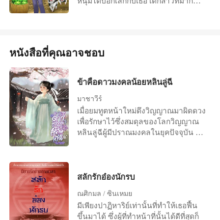
ในที่สุด สาเหตุที่หลินตงหยางเสียชีวิต
หนุ่มได้บอกเลิกกับเธอ เด็กสาวที่มาก
อะไรให้พระเจ้าโกรธเคืองกัน
เพราะทำงานหนัก อาชีพโปรแกรมเมอร์
ความสามารถจากหมู่บ้านเชิงเขาเล็กๆ
ตัวเล็กๆ อย่างเขา ต้องพยายามทำงาน
ครอบครัวของเธอเป็นเกษตรกรมา 13 ชั่ว
ให้ได้ตามที่หัวหน้าสั่งมา ในที่สุดเขาก็
อายุคน เซี่ยถิงถิงถือว่าเป็นปัญญาชนคน
พัฒนาเกมกำลังภายในของบริษัทได้
แรกของหมู่บ้าน ตลอดเวลาเด็กสาวที่
หนังสือที่คุณอาจชอบ
สำเร็จ หลินตงหยางนอนหลับไปด้วย
หน้าตาสะสวยและเรียนดีผู้นี้ เป็นคนที่
ความสบายใจ แต่ทว่าพอเขาลืมตาตื่น
เชื่อฟังคำสั่งสอนของครอบครัวและค่อน
ขึ้นมาอีกที นี่ไม่ใช่คอนโดหรูย่าน
ข้างจะหัวโบราณอยู่บ้าง นี่จึงเป็นสาเหตุ
ข้าคือดาวมงคลน้อยหลินลู่ฉี
ใจกลางเมืองปักกิ่ง หลังคามุงหญ้านี่คือ
ให้แฟนหนุ่มของเธอมีอันต้องเลิกรากัน
อะไร มันควรจะเป็นเพดานสีขาวสิ เมื่อ
ไปเพราะถิงถิงไม่เคยหลับนอนกับเขา นั่น
มาชาวีร์
มองไปรอบๆ ห้องนี่คืออะไร นี่มันไม่ใช่
ถือว่าเป็นการหมื่นเกียรติของตัวเธอเอง
เมื่อยมทูตหน้าใหม่ดึงวิญญาณมาผิดดวง
ผนังที่ทำมาจากคอนกรีต มันคือดิน
แต่สาเหตุที่แท้จริงแล้วแฟนหนุ่มของเธอ
เพื่อรักษาไว้ซึ่งสมดุลของโลกวิญญาณ
เหนียว หลินตงหยางคิดว่าตัวเองฝันไป
เพียงต้องการเกาะกิ่งไม้สูงเพื่อความ
หลินลู่ฉีผู้มีปราณมงคลในยุคปัจจุบัน จึง
เขาหลับตาลงอีกครั้งแล้วลืมตาขึ้น ทุก
ก้าวหน้าเพียงเท่านั้น เพียงเพราะถิงถิงมา
ถูกส่งไปยังต่างโลก สวมร่างเด็กน้อยวัย
อย่างยังเหมือนเดิม มารดามันเถอะ เขา
จากครอบครัวชาวนาในชนบทไม่มีแรง
สามขวบ ที่เพิ่งถูกงูกัดตายด้านหลัง
มาอยู่ที่นี่ได้ยังไง หลังจากแน่ใจแล้วว่า
สนับสนุนเขาให้ปีนป่ายขึ้นไปอยู่บนกิ่ง
อารามเต๋า เจ้าอาวาสไม่อาจยอมรับ
ไมไ่ด้ฝัน ตอนนั้นเองเขารู้สึกปวดหัวขึ้น
ไม้สูงได้ตามที่เขาต้องการ เขาจึงต้องหัน
วิญญาณสวมร่างได้ แต่เมื่อขับไล่
สลักรักอ๋องนักรบ
มาอย่างรุนแรง และในหัวของเขามีภาพ
หลังให้กับถิงถิงเพื่อไปเกาะขาลูกสาว
วิญญาณร้ายออกจากร่างกายไม่ได้ จึง
ณศิกมล / ซินเหมย
เหตุการณ์ของเด็กชายที่ชื่อเดียวกับเขา
นายทหารยศใหญ่ที่มีฐานะร่ำรวยและ
จำเป็นต้องขับไล่คน ออกจากอารามแทน
มีเพียงปาฏิหาริย์เท่านั้นที่ทำให้เธอฟื้น
หลินตงหยาง อายุ 10 ขวบ เรื่องราวชีวิต
พร้อมสนับสนุนเขาในสิ่งที่เขาต้องการ
++++ "อนิจจาวาสนาเด็กน้อยได้ดับสิ้น
ขึ้นมาได้ ซึ่งผู้ที่ทำหน้าที่นั้นได้ดีที่สุดก็
ตั้งแต่เกิดจนตายไปของเด็กชาย ทำเอา
ถิงถิงเองถึงแม้จะเสียใจมาก แต่สำหรับ
ลงแล้ว จี้คงเตรียมพิธีสวดส่งวิญญาณให้