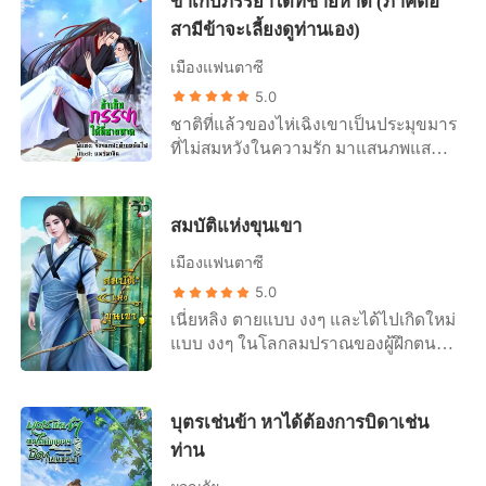
ข้าเก็บภรรยาได้ที่ชายหาด (ภาคต่อ
โดยเพื่อนสนิทที่เธอไว้ใจมากที่สุด ก่อน
สามีข้าจะเลี้ยงดูท่านเอง)
สิ้นใจเธอถามเพื่อนสนิทว่าทำไม แต่ไม่
ได้รับคำตอบจากปากของอีกฝ่าย สิ่งที่
เมืองแฟนตาซี
เธอได้รับคือรอยยิ้มที่ดูถูกเหยียดหยาม
5.0
และ คำว่า “โง่” จากปากของอีกฝ่าย
ชาติที่แล้วของไห่เฉิงเขาเป็นประมุขมาร
เท่านั้น หลังจากที่ตายไปแล้วสิ่งที่เธอคิด
ที่ไม่สมหวังในความรัก มาแสนภพแสน
ไว้ คงจะเป็นนรกหรือที่ไหนสักแห่งที่เป็น
ชาติ และภพชาติที่หนึ่งแสนของเขา มี
โลกหลังความตาย แต่ทว่ามันกลับไม่
เหตุให้ต้องทำลายดวงจิตมารของตนเอง
เป็นเช่นนัน เธอตื่นขึ้นมาในร่างของ
และเหลือเสี้ยวดวงจิตเอาไว้เพียงน้อยนิด
สมบัติแห่งขุนเขา
หยางจื้อซี เด็กหญิงอายุ เพียง 13 ขวบปี
ดวงจิตที่เหลืออยู่เขาอ้อนวอนขอต่อมหา
ในหมู่บ้านป่าหมอก ในดินแดนโบราณ
เมืองแฟนตาซี
เทพขอให้เขาได้เกิดเป็นมนุษธรรมดา ที่
ล้าหลังที่ไม่มีในประวัติศาสตร์ คล้ายกับ
สมหวังในความรักม่ีครอบครัวที่อบอุ่น
5.0
ว่าเป็นโลกคู่ขนานที่อยู่อีกมิติหนึ่ง เธอ
และไม่ขอจดจำอดีตชาติของตัวเองอีก
เนี่ยหลิง ตายแบบ งงๆ และได้ไปเกิดใหม่
ตื่นขึ้นมาในบ้านที่ผุพัง ครอบครัวยากจน
ต่อไป เขาขอเริ่มต้นใหม่ในดินแดน
แบบ งงๆ ในโลกลมปราณของผู้ฝึกตน
มีแม่ที่อ่อนแอและเจ็บป่วย มีพี่น้องที่อายุ
มนุษย์และไม่ว่าจะเกิดอีกกี่ครั้งกี่ภพกี่
และพร อีก สอง ข้อ พร้อมธนู และลูกธนู
น้อย มีปู่ย่าตายายที่เห็นแก่ตัวและใจร้าย
ชาติ ขอให้เขาได้สมหวังในความรักทุก
หนึ่งชุด แหวนมิติเก็บของหนึ่งวง อย่า
มีลุงที่เห็นแก่ได้ป้าสะใภ้ที่เต็มไปด้วย
ภพทุกชาติไป
ถามหา เหตุผล ว่าทำไม เนี่ยหลิงก็ไม่รู้
บุตรเช่นข้า หาได้ต้องการบิดาเช่น
ความละโมบโมบโลภมาก หยางจื้อซี คิด
เช่นกัน หวังว่า มันจะดี
ว่านับจากนี้ไปชีวิตจะต้องอยู่ได้ด้วยตัว
ท่าน
เอง หากใครมารังแกก็แค่ทุบตี เธอไม่เชื่อ