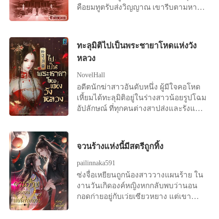
คือยมทูตรับส่งวิญญาณ เขารีบตามหา
หลินตงหยางกำมือแน่น ก่อนจะสบถออก
เธอแล้ว ชาวนาแล้วอย่างไร ชาวนาก็
นางเถอะ" นักพรตเฒ่าสั่งการลูกศิษย์ตัว
วิญญาณของเธอเพื่อพากลับเข้าร่างโดย
มา “พ่อสารเลว เฉินซื่อเหม่ยชัดๆ” และ
ถือว่ามีเกียรติ คุณรังเกียจชาวนาก็อย่า
น้อย หันหลังหมายจะเดินกลับไปยังที่พัก
เร็วที่สุด แต่ทุกอย่างก็สายเกินแก้เพราะ
ตามมาด้วยเสียงร้องไห้ของน้องสาว
กินข้าวที่ชาวนาปลูกก็แล้วกัน ในเวลา
ของตน "ขอรับท่านอาจารย์" จี้คง
เขาเจอเธอเมื่อร่างของเธอถูกเผาไปแล้ว
สาเหตุที่เด็กชายหลินตงหยางเสียชีวิต
ชั่วข้ามคืนจากความรักที่เธอมีให้แฟน
ขานรับคำสั่ง หันไปเตรียมสิ่งของสำหรับ
ทะลุมิติไปเป็นพระชายาโหดแห่งวัง
ทางเดียวที่จะแก้ไขความผิดก็คือต้องส่ง
เพราะถูกผู้ที่ได้ขึ้นชื่อว่าเป็นย่าแย่งผักป่า
หนุ่มแต่ตอนนี้เธอมีเพียงความรังเกียจ
ทำพิธีสวดส่งวิญญาณผู้ตาย ทว่าผ่านไป
หลวง
เธอกลับไปในร่างของคนอื่นที่เพิ่งหมด
และทุบตี ทั้งๆ ที่คนพวกนั้นได้ตัดขาดพับ
และเสียใจที่มองคนผิดไปเท่านั้น ถิงถิง
เพียงอึดใจเดียว "อ๊ากกก ! มีผี !" เสียง
ลมหายใจ และด้วยเหตุผลที่เธอเรียกร้อง
พวกเขาสามแม่ลูกแล้ว แต่ยังมิวาย
ตัดสินใจลาออกจากงานและเก็บกระเป๋า
กรีดร้องดังลั่น ร่างเล็ก ๆ ของเขาวิ่งไป
NovelHall
บางประการ จึงทำให้เธอได้กลับไปเกิด
ข่มเหงรังแก
กลับบ้านเกิด เธอจะพลิกภูเขาแห้งแล้งที่
หลบอยู่ด้านหลังผู้เป็นอาจารย์ "จี้คงมี
อดีตนักฆ่าสาวอันดับหนึ่ง ผู้มีใจคอโหด
ใหม่ในรัชสมัยของราชวงศ์หมิง ในร่าง
บ้านเกิดให้เป็นแหล่งอาหาร อันอุดม
อะไร" "นะนางลืมตาขอรับท่านอาจารย์"
เหี้ยมได้ทะลุมิติอยู่ในร่างสาวน้อยรูปโฉม
ของหญิงสาววัย 19 ปีนามว่า "เฟิ่งต้า
สมบูรณ์ เธอจะทำให้คนที่ดูถูกเธอได้เห็น
เด็กน้อยชี้นิ้วสั่น ๆ ไปที่ศพบนพื้น "ว่า
อัปลักษณ์ ที่ทุกคนต่างสาปส่งและรังแก
ชวี่" แต่ "เฟิ่งต้าชวี่" ไม่ใช่ดรุณีแรกแย้ม
ว่า เกษตรกรนั้นหาได้ต่ำต้อยไม่ เธอจะ
อย่างไรนะ" นักพรตเฒ่ารีบตรงไปคุกเข่า
สารพัด!
ไร้เจ้าของ นางเป็นพระชายาที่แสน
ต้องร่ำรวยเพราะอาชีพของเธอให้ได้ใน
อยู่ด้านข้างศพ เห็นเปลือกตาของนาง
บริสุทธิ์ของแม่ทัพผู้เกรียงไกร "อ๋องใหญ่
สักวันและจะตอกหน้าคนพวกนั้นคืนให้
ขยับไปมา ก่อนจะปรือลืมขึ้นอย่าง
จวนร้างแห่งนี้มีสตรีถูกทิ้ง
เกาหรงซาน" พระชายาที่เขาเขียน
สาสม แต่ที่น่าอับอายที่สุดไม่ใช่ถูกแฟน
ลำบากยากเย็น "นี่มัน...เป็นไปไม่ได้" รีบ
หนังสือหย่าทิ้งไว้ในห้องหอตั้งแต่วันแรก
หนุ่มบอกเลิกในที่สาธารณะ แต่เป็นเธอที่
คว้าข้อมือของเด็กน้อยมาจับชีพจรดู
pailinnaka591
ที่แต่งงาน แต่เพราะความรักและหน้าที่
เดินเหยียบเปลือกกล้วยแล้วลื่นล้มหัว
ดวงตาของนักพรตเฒ่ามืดมนลงในทันที
ซ่งจื่อเหยียนถูกน้องสาววางแผนร้าย ใน
ของสตรีชาวฮั่น นางจึงทนอยู่อย่างปวด
ฟาดต่างหาก เพราะความโมโหทำให้
แตะนิ้วทำนายชะตา นี่มันคือการสลับ
งานวันเกิดองค์หญิงหกกลับพบว่านอน
ร้าวในตำหนักของเขาตลอด 2 ปีก่อนจะ
ไม่ทันได้มองทาง นี่ถือว่าตายด้วยความ
ร่างเปลี่ยนวิญญาณ ดึงตัวลูกศิษย์ถอย
กอดก่ายอยู่กับเว่ยเซียวหยาง แต่เขา
ตรอมใจตาย
อับอายและคับแค้นใจมากที่สุด ขอบคุณ
หลังไปสามก้าว "ผีร้ายตนไหนกล้ามา
รังเกียจสตรี แต่งกับนางหรือฝันเฟื่องหรือ
พระเจ้าที่ให้โอกาสเธอได้กลับมา
สวมร่างคนตาย จงออกไปเสีย !" ผีร้ายที่
ไง นางจึงถูกไล่ไปอยู่จวนร้างไกลเมือง