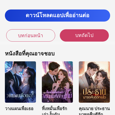
ปล่อยฉั
ดาวน์โหลดแอปเพื่ออ่านต่อ
วงตาของเขาเต็มไปด้วยร
บทถัดไป
บทก่อนหน้า
หนังสือที่คุณอาจชอบ
วางแผนเพื่อเธอ
ทิ้งหมั้นเพื่อรัก
คุณนาย ประธาน
เก่า งั้นฉัน
มาขอคืนดีอีก