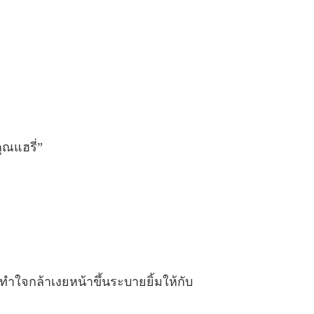
่นเวลา ชุด Sweet Temptations
 ตอนที่ 40
08/05/2022
ุณแฮรี่”
นทำใจกล้าเงยหน้าขึ้นระบายยิ้มให้กับ