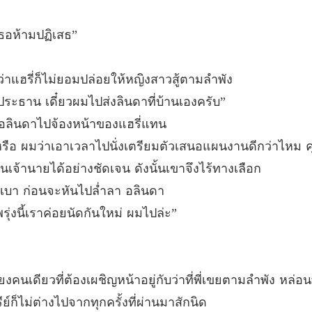
ภรรยาคั
บทที่ 40
เธอห้ามปฏิเสธ”
แฮรี่ก็ไม่ยอมปล่อยให้หญิงสาวสู้ตามลำพัง
ระธาน เดี๋ยวผมไปส่งลินดาที่บ้านเองครับ”
อลินดาไปจ้องหน้าของแฮรี่แทน
่หรือ ผมว่าเอาเวลาไปนั่งเตรียมตัวเสนอแผนงานดีกว่าไหม ค
เป็นเจ้านายได้อย่างชัดเจน ดังนั้นเขาจึงไร้ทางเลือก
วเบา ก่อนจะหันไปล่ำลา อลินดา
ุ่งนี้เราค่อยนัดกันใหม่ ผมไปล่ะ”
ยงคนเดียวที่ต้องเผชิญหน้าอยู่กับว่าที่พี่เขยตามลำพัง หล่อ
์ก็ไม่ต่างไปจากทุกครั้งที่ผ่านมาสักนิด