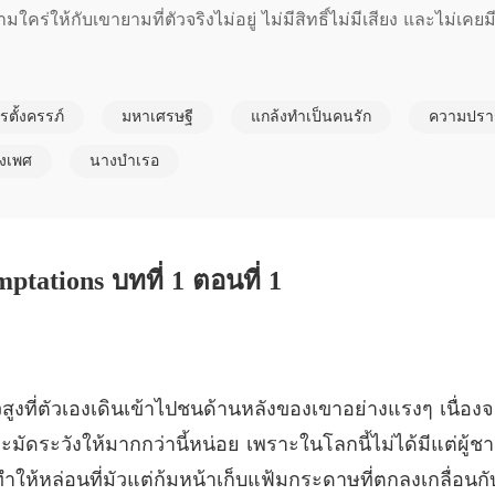
คร่ให้กับเขายามที่ตัวจริงไม่อยู่ ไม่มีสิทธิ์ไม่มีเสียง และไม่เ
ภรรยาคั
บทที่ 6 
นพี่สาวฝาแฝดที่หนีตัวไปอย่างลึกลับในคืนวันแต่งงานอย่างไม่มีทางเ
ภรรยาคั
รตั้งครรภ์
มหาเศรษฐี
แกล้งทำเป็นคนรัก
ความปรา
ดผิด เมื่อเจ้าบ่าวใช้ร่างกายของหล่อนเป็นตัวแทนของเจ้าสาวตัวจริ
บทที่ 7 
งเพศ
นางบำเรอ
ภรรยาคั
บหน้าเมื่อเจ้าสาวตัวจริงหายหน้าไป พร้อมกับที่ญาติพี่น้องฝ่ายหญิ
บทที่ 8 
ะต้องมีใครสักคนรับผิดชอบกับสิ่งที่เกิดขึ้น ซึ่งก็เป็นใครไปไม
ภรรยาคั
ptations บทที่ 1 ตอนที่ 1
บทที่ 9 
ภรรยาคั
บทที่ 10
ภรรยาคั
ูงที่ตัวเองเดินเข้าไปชนด้านหลังของเขาอย่างแรงๆ เนื่อง
บทที่ 11
ัดระวังให้มากกว่านี้หน่อย เพราะในโลกนี้ไม่ได้มีแต่ผู้ชาย
ภรรยาคั
น ทำให้หล่อนที่มัวแต่ก้มหน้าเก็บแฟ้มกระดาษที่ตกลงเกลื่อนก
บทที่ 12