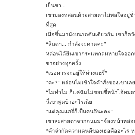
เย็นชา...
เขามองหล่อนด้วยสายตาไม่พอใจอยู่ชั
ที่สุด
เมื่อขึ้นมานั่งบนรถคันเดียวกัน เขาก
“ลินดา... กำลังจะคาดค่ะ”
หล่อนได้ยินเขากระแทกลมหายใจออกมาแ
ชาอย่างทุกครั้ง
“เธอควรจะอยู่ให้ห่างแฮรี่”
“คะ?” หล่อนไม่เข้าใจคำสั่งของเขาเลย
“ไม่ทำไม ก็แค่ฉันไม่ชอบขี้หน้าไอ้หมอน
นี่เขาพูดบ้าอะไรเนี่ย
“แต่คุณแฮรี่ก็เป็นคนดีนะคะ”
เขาละสายตาจากถนนมาจ้องหน้าหล่อนช
“คำจำกัดความคนดีของเธอคืออะไร หล่อ 