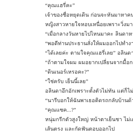
“คุณแฮรี่คะ”
เจ้าของชื่อหยุดเดิน ก่อนจะหันมาหาคนท
หญิงสาวหายใจหอบเหนื่อยเพราะวิ่งม
“เมื่อกลางวันหายไปไหนมาคะ ลินดาหาไ
“พอดีท่านประธานสั่งให้ผมออกไปทำงานข
“ได้เลยค่ะ ตามใจคุณแฮรี่เลย” อลินด
“ถ้าตามใจผม ผมอยากเปลี่ยนจากมื้อก
“ดินเนอร์เหรอคะ?”
“ใช่ครับ เย็นนี้เลย”
อลินดาอึกอักเพราะตั้งตัวไม่ทัน แต่ก็ไ
“นารีบอกให้ฉันพาเธอติดรถกลับบ้านด้
“คุณแซค...?”
หนุ่มกรีกตัวสูงใหญ่ หน้าตาเย็นชา ไม่เ
เส้นตรง และกัดฟันตอบออกไป