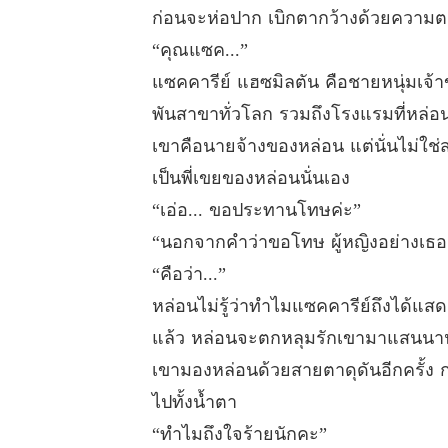
ก่อนจะห่อปาก เบิกตากว้างด้วยความ
“คุณแซค...”
แซคคารีย์ แฮซมิลตัน คือชายหนุ่มเจ้าข
พันสาขาทั่วโลก รวมถึงโรงแรมที่หล่อน
เขาคือนายจ้างของหล่อน แต่นั่นไม่ใช่สถ
เป็นพี่เขยของหล่อนนั่นเอง
“เอ่อ... ขอประทานโทษค่ะ”
“นอกจากคำว่าขอโทษ ผู้หญิงอย่างเธอ ค
“คือว่า...”
หล่อนไม่รู้ว่าทำไมแซคคารีย์ถึงได้แสดงท
แล้ว หล่อนจะตกหลุมรักเขามาแสนนา
เขามองหล่อนด้วยสายตาดุดันอีกครั้ง 
ไปทั้งน้ำตา
“ทำไมถึงใจร้ายนักคะ”