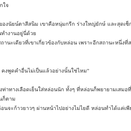
ตกใจ
ภรรยาคั
บทที่ 13
องนัยน์ตาสีสนิม เขาคือหนุ่มกรีก ร่างใหญ่ยักษ์ และสุดเซ็
ภรรยาคั
ทำงานอยู่นี่ด้วย
บทที่ 14
านะเดียวที่เขาเกี่ยวข้องกับหล่อน เพราะอีกสถานะหนึ่งที่สน
ภรรยาคั
บทที่ 15
ภรรยาคั
งพูดคำอื่นไม่เป็นแล้วอย่างนั้นใช่ไหม”
บทที่ 16
ภรรยาคั
่าทางเลือดเย็นใส่หล่อนนัก ทั้งๆ ที่หล่อนก็พยายามเสมอที่จะเ
บทที่ 17
นก็ตาม
ภรรยาคั
ก่อนจะก้าวยาวๆ ผ่านหน้าไปอย่างไม่ไยดี หล่อนทำได้แค่เ
บทที่ 18
ภรรยาคั