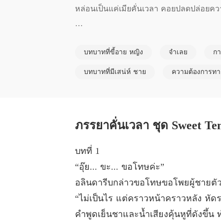
หล่อนเป็นแค่เมียคั่นเวลา คอยปลดปล่อยความใ
อลินดา จำต้องเข้าพิธีแต่งงานกับเจ้าบ่าวแท
บทบาทที่ขี้อาย หญิง
จำเลย
กา
าที่ของตัวเองก็จะหมดไปเช่นกัน แต่หล่อนคิ
บทบาทที่มีเสน่ห์ ชาย
ความต้องการทา
แซคคารีย์ แฮซมิลตัน รู้สึกราวกับถูกเหยีย
แทน เขาโมโหจนเลือดขึ้นหน้า และแน่นอนว่าจ
ภรรยาคั่นเวลา ชุด Sweet Tem
บทที่ 1
“อุ๊ย... ขะ... ขอโทษค่ะ”
อลินดารีบกล่าวขอโทษขอโพยผู้ชายตัวส
“ไม่เป็นไร แต่คราวหน้าคราวหลัง หัดระม
คำพูดเย็นชาและน้ำเสียงคุ้นหูที่ดังขึ้