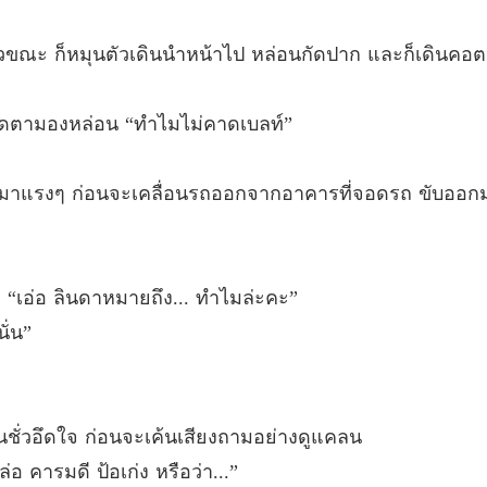
่วขณะ ก็หมุนตัวเดินนำหน้าไป หล่อนกัดปาก และก็เดินคอ
็ตวัดตามองหล่อน “ทำไมไม่คาดเบลท์”
รงๆ ก่อนจะเคลื่อนรถออกจากอาคารที่จอดรถ ขับออกมาสักร
 “เอ่อ ลินดาหมายถึง... ทำไมล่ะคะ”
ั่น”
ั่วอึดใจ ก่อนจะเค้นเสียงถามอย่างดูแคลน
คารมดี ป้อเก่ง หรือว่า...”