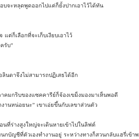
บทที่ 26
กือบจะหลุดพูดออกไปแต่ก็ยั้งปากเอาไว้ได้ทัน
ภรรยาคั
บทที่ 27
ต่ก็เลือกที่จะเก็บเงียบเอาไว้
ภรรยาคั
บทที่ 28
ะครับ”
ภรรยาคั
บทที่ 29
 อลินดาจึงไม่สามารถปฏิเสธได้อีก
ภรรยาคั
บทที่ 30
ยตาคมกริบของแซคคารีย์ก็จ้องเขม็งมองมาเห็นพอดี
ภรรยาคั
ทำงานหน่อยนะ” เขาเอ่ยขึ้นกับเลขาส่วนตัว
บทที่ 31
ภรรยาคั
นที่ร่างสูงใหญ่จะเดินหายเข้าไปในลิฟต์
บทที่ 32
บัญชีที่ตัวเองทำงานอยู่ ระหว่างทางก็สวนกลับแฮรี่เข้าพ
ภรรยาคั