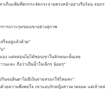
บทที่ 19
ตาเก็บแฟ้มที่ตกกระจัดกระจายตรงหน้าอย่างรีบร้อน จนกร
ภรรยาคั
บทที่ 20
ภรรยาคั
จากการเกาะกุมของเขาอย่างสุภาพ
บทที่ 21
สร็จอยู่แล้วด้วย”
ภรรยาคั
บทที่ 22
ับ”
ตัวเอง แต่หล่อนไม่ได้ชอบเขาในลักษณะนั้นเลย
ภรรยาคั
บทที่ 23
ยงข้าวนะคะ ถือว่าเป็นน้ำใจเล็กๆ น้อยๆ”
ภรรยาคั
บทที่ 24
ไม่กินจนลินดาไม่มีเงินจ่ายหรอกใช่ไหมคะ”
าด้วยความพึงพอใจ เขาแอบรักหญิงสาวมาตลอด แต่เจ้าหล่
ภรรยาคั
บทที่ 25
ภรรยาคั