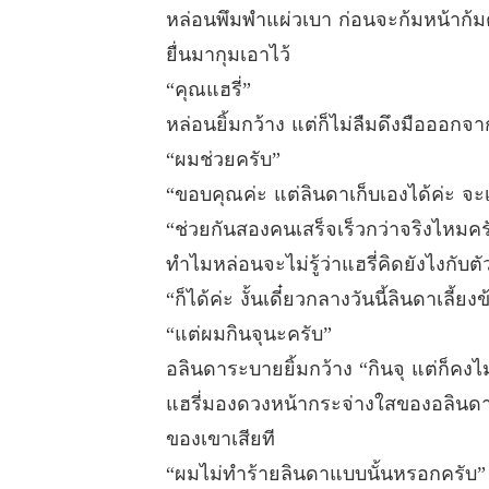
หล่อนพึมพำแผ่วเบา ก่อนจะก้มหน้าก้ม
ยื่นมากุมเอาไว้
“คุณแฮรี่”
หล่อนยิ้มกว้าง แต่ก็ไม่ลืมดึงมือออก
“ผมช่วยครับ”
“ขอบคุณค่ะ แต่ลินดาเก็บเองได้ค่ะ จะเ
“ช่วยกันสองคนเสร็จเร็วกว่าจริงไหมคร
ทำไมหล่อนจะไม่รู้ว่าแฮรี่คิดยังไงกับ
“ก็ได้ค่ะ งั้นเดี๋ยวกลางวันนี้ลินดาเลี้
“แต่ผมกินจุนะครับ”
อลินดาระบายยิ้มกว้าง “กินจุ แต่ก็คง
แฮรี่มองดวงหน้ากระจ่างใสของอลินด
ของเขาเสียที
“ผมไม่ทำร้ายลินดาแบบนั้นหรอกครับ”