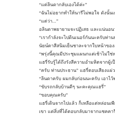
“แต่ลินดากลับเองได้ค่ะ”
“ฉันไม่อยากทำให้นารีไม่พอใจ ดังนั้น
“แต่ว่า...”
อลินดาพยายามจะปฏิเสธ และแน่นอนว่า
“เรากำลังจะไปดินเนอร์กันนะครับท่านป
นัยน์ตาสีสนิมเย็นชาละจากใบหน้าของ
“พรุ่งนี้คุณมีประชุมแผนกแต่เช้าไม่ใช
แฮรี่รับรู้ได้ถึงรังสีความอำมหิตจากผู้
“ครับ ท่านประธาน” แฮรี่ตอบเสียงแผ่
“ลินดาครับ ผมกลับก่อนนะครับ เอาไว้พร
“ขับรถกลับบ้านดีๆ นะคะคุณแฮรี่”
“ขอบคุณครับ”
แฮรี่เดินจากไปแล้ว ก็เหลือแต่หล่อนเพี
เขา แต่สิ่งที่ได้ตอบกลับมาจากแซคคารีย