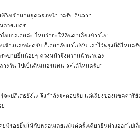
บทที่ 33
ี่วิ่งเข้ามาหยุดตรงหน้า “ครับ ลินดา”
ภรรยาคั
าหลายเมตร
บทที่ 34
ม่เจอเลยค่ะ ไหนว่าจะให้ลินดาเลี้ยงข้าวไง”
ภรรยาคั
้างนอกน่ะครับ ก็เลยกลับมาไม่ทัน เอาไว้พรุ่งนี้ดีไหมครั
บทที่ 35
าระบายยิ้มน้อยๆ ดวงหน้าจึงหวานฉ่ำน่ามอง
ภรรยาคั
ลางวัน ไปเป็นดินเนอร์แทน จะได้ไหมครับ”
บทที่ 36
ภรรยาคั
บทที่ 37
ม่รู้จะปฏิเสธยังไง จึงกำลังจะตอบรับ แต่เสียงของแซคคารีย์ด
ภรรยาคั
วย”
บทที่ 38
ภรรยาคั
คยมีรอยยิ้มให้กับหล่อนเลยแม้แต่ครั้งเดียวยืนห่างออกไปเล็
บทที่ 39