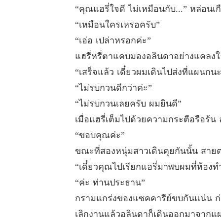
“คุณแฮรี่ใจดี ไม่เหมือนกับ...” หล่อนเ
“เหมือนใครเหรอครับ”
“เอ่อ เปล่าหรอกค่ะ”
แฮรี่หรี่ตาแคบมองอลินดาอย่างแคลงใจ แ
“เสร็จแล้ว เดี๋ยวผมเดินไปส่งที่แผนกน
“ไม่รบกวนดีกว่าค่ะ”
“ไม่รบกวนเลยครับ ผมยินดี”
เมื่อแฮรี่เต็มไปด้วยความกระตือรือร้น
“ขอบคุณค่ะ”
ขณะที่สองหนุ่มสาวเดินคุยกันนั้น สา
“เดี๋ยวคุณไปเรียกแฮรี่มาพบผมที่ห้อง
“ค่ะ ท่านประธาน”
กรามแกร่งของแซคคารีย์ขบกันแน่น ก่อ
เลิกงานแล้วอลินดาก็เดินออกมาจากแผนก