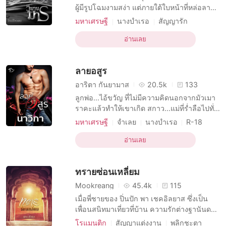
ผู้มีรูปโฉมงามสง่า แต่ภายใต้ใบหน้าที่หล่อลาก
ดินนั้นใครจะล่วงรู้ได้บ้างว่า เขา... ซ่อนความ
มหาเศรษฐี
นางบำเรอ
สัญญารัก
คลั่งแค้นเอาไว้มากมายแค่ไหน มาร์กาเร็ต ปา
บทบาทที่เป็นชายหล่อ
เชโก้ สาวน้อยไร้เดียงสา หล่อนหลงรักผู้ชายที่
อ่านเลย
บทบาทที่มีเสน่ห์ ชาย
โรแมนติก
ชื่อ อันโตนิโอ ปาสซินี่ จนหมดหัวใจ รักทั้งๆ ที่รู้
ความปรารถนาทางเพศ
มหาเศรษฐี
ว่าพ่อเทพบุตรสุดหล่อคนนี้ไม่มี
ลายอสูร
สาวใช้
การมีเพศสัมพันธ์ครั้งแรก
ความสัมพันธ์ลับ
อาริตา กันยามาส
20.5k
133
ลูกพ่อ...ไอ้ขวัญ ที่ไม่มีความคิดนอกจากมัวเมา
ราคะแล้วทำให้เขาเกิด สกาว...แม่ที่ร่ำลือไปทั่ว
หลายหมู่บ้านดังในตำบลว่าสวย แต่ร่านเสน่ห์...
มหาเศรษฐี
จำเลย
นางบำเรอ
R-18
ยาย...ศรีนวลผู้ดีจอมปลอม แต่ใจร้ายหมายจะ
โรแมนติก
ทาสทางเพศ
มหาเศรษฐี
ทุบตีเขาถึงตาย และย่า...ผกาที่เป็นกะหรี่เก่า
อ่านเลย
การอยู่กินด้วยกัน
...ชีวิตบัดซบฉิบหาย... ภานุกร บอกตัวเองเช่น
การมีเพศสัมพันธ์ครั้งแรก
นั้น ไม่มีพ่อเป็นแบบอย่างชีวิต ไม่มีอ
ทรายซ่อนเหลี่ยม
Mookreang
45.4k
115
เมื่อพี่ชายของ ปิ่นปัก พา เชคอิลยาส ซึ่งเป็น
เพื่อนสนิทมาเที่ยวที่บ้าน ความรักต่างฐานันดร
จึงเริ่มขึ้น เชคอินยาสมอบแหวนไว้ให้ปิ่นปัก
โรแมนติก
สัญญาแต่งงาน
พลิกชะตา