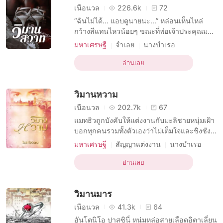
เนื้อนวล
226.6k
72
“ฉันไม่ได้... แอบดูนายนะ...” หล่อนเห็นไหล่
กว้างสีแทนไหวน้อยๆ ขณะที่พ่อเจ้าประคุณมอง
ผ่านหล่อนไปราวกับตัวหล่อนเป็นอากาศธาตุยัง
มหาเศรษฐี
จำเลย
นางบำเรอ
ไงยังงั้น อลิซกัดปากแน่น แทบอยากจะกระโจน
บทบาทที่เป็นชายหล่อ
ลงไปขย้ำตาบ้านี่ในสระเสียให้รู้แล้วรู้รอด ทำไม
อ่านเลย
บทบาทที่มีเสน่ห์ ชาย
โรแมนติก
เขาจะต้องทำราวกับว่าหล่อนไร้ค่าในสายตา
ความปรารถนาทางเพศ
มหาเศรษฐี
ของเขาเสียทุกครั้งที่เจอนะ “ผมว่าคุณกลับไป
วิมานหวาม
อยู่ในที่ๆ
เมียเก็บ
ศัตรูกลายเป็นคนรัก
การยั่วยวน
เนื้อนวล
202.7k
67
แมทธิวถูกบังคับให้แต่งงานกับมะลิชายหนุ่มเฝ้า
บอกทุกคนรวมทั้งตัวเองว่าไม่เต็มใจและชิงชัง
แม่เจ้าสาวเด็กเป็นที่สุดแต่สุดท้ายก็แพ้หัวใจตัว
มหาเศรษฐี
สัญญาแต่งงาน
นางบำเรอ
เองรักผู้หญิงที่ตัวเองบอกว่าเกลียดจนหมดใจ
บทบาทที่เป็นชายหล่อ
“คุณแมทธิว...!” หล่อนอุทานและหันกลับหลังไป
อ่านเลย
บทบาทที่มีเสน่ห์ ชาย
โรแมนติก
มอง ก็ได้เห็นผู้ชายที่หล่อนคิดถึงทุกลมหายใจยืน
ความปรารถนาทางเพศ
มหาเศรษฐี
อยู่ เขาใช้สะโพกพิงกับต้นเสาทรงโรมัน
วิมานมาร
เมียเก็บ
รักแรก
แอบรัก
เนื้อนวล
41.3k
64
อันโตนิโอ ปาสซินี่ หนุ่มหล่อสายเลือดอิตาเลี่ยน