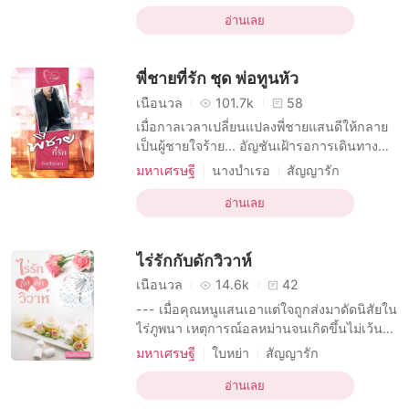
ครึ่งไทย-ฝรั่งเศส ชายหนุ่มผู้มีรูปโฉมงดงาม
บทบาทที่ขี้อาย หญิง
บทบาทที่มีเสน่ห์ ชาย
ราวกับเทพบุตรกรีก แต่ชีวิตกลับบัดซบไม่มีชิ้นดี
อ่านเลย
โรแมนติก
ความปรารถนาทางเพศ
เขาติดคุกแทนน้องชายต่างมารดาด้วยเหตุผลที่
มหาเศรษฐี
เมียเก็บ
รักแรก
แอบรัก
บอกใครไม่ได้ แต่เมื่ออิสรภาพมาถึง เข
พี่ชายที่รัก ชุด พ่อทูนหัว
เนื้อนวล
101.7k
58
เมื่อกาลเวลาเปลี่ยนแปลงพี่ชายแสนดีให้กลาย
เป็นผู้ชายใจร้าย... อัญชันเฝ้ารอการเดินทาง
กลับมาของเคียร์ส เบนด์เนอร์ด้วยหัวใจที่เต็ม
มหาเศรษฐี
นางบำเรอ
สัญญารัก
เปี่ยมไปด้วยความภักดี แต่ทันทีที่พบหน้า พี่ชาย
บทบาทที่เป็นชายหล่อ
คนที่เคยแสนดีครั้งในอดีต ก็แสดงทีท่าห่างเหิน
อ่านเลย
บทบาทที่มีเสน่ห์ ชาย
ทาสทางเพศ
เย็นชา และทำราวกับว่าน้องสาวคนนี้เป็นเพียง
มหาเศรษฐี
การแต่งงานกะทันหัน
แค่อากาศที่ไร้ค่า เพราะความเข้าใจผิด ทำ
ไร่รักกับดักวิวาห์
ความรักในวัยเด็ก
เนื้อนวล
14.6k
42
--- เมื่อคุณหนูแสนเอาแต่ใจถูกส่งมาดัดนิสัยใน
ไร่ภูพนา เหตุการณ์อลหม่านจนเกิดขึ้นไม่เว้น
แต่ละวัน --- “แหวะๆๆๆๆๆ” เอกกวียืนท้าว
มหาเศรษฐี
ใบหย่า
สัญญารัก
สะเอวมองคุณหนูตัวร้ายที่กำลังโก่งคออาเจียน
บทบาทที่เป็นชายหล่อ
บทบาทที่ดื้อรั้น หญิง
เอาอาหารเช้าออกมาจนหมดไส้หมดพุงอย่าง
อ่านเลย
โรแมนติก
ความปรารถนาทางเพศ
อ่อนอกอ่อนใจ “จะอ้วกจนตายไปข้างเลยหรือไง