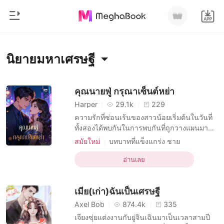
0
หน้าแรก
นิยายมหาเศรษฐี
เติมเงิน
หมวดหมู่
คุณนายฟู่ กรุณาเซ็นต์หย่า
Harper
29.1k
229
สมัยใหม่
ประวัติการอ่าน
ความรักที่ซ่อนเร้นของสาวน้อยเริ่มต้นในวันที่
ประวัติศาสตร์
ทั้งสองได้พบกันในการพบกันที่ถูกวางแผนมา
อย่างยาวนาน ทว่าเด็กสาวที่ครอบครัวรับมา
ออกจากระบบ
โรแมนติก
สมัยใหม่
บทบาทที่แข็งแกร่ง ชาย
เลี้ยงกลับแย่งชิงครอบครัวและเด็กหนุ่มไปโดย
มหาเศรษฐี
CEO
นิยายวาย
ไม่รู้สึกเกรงกลัว เมื่อโตขึ้น เธอใช้โอกาสการ
อ่านเลย
ดาวน์โหลดแอป
แต่งงานเพื่อผลประโยชน์เพื่อแย่งชิงตำแหน่ง
มหาเศรษฐี
ภรรยาของชายคนนั้น ไม่ยอมถอยแม้แต่นิด
เมีย(เก่า)ฉันเป็นเศรษฐี
เดียว
รายการ
Axel Bob
874.4k
335
เจียงซุ่ยแต่งงานกับยู่จินเฉินมาเป็นเวลาสามปี