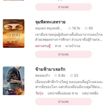
พร้อมบอกว่าเมื่อพร้อมจะเป็นชายาเขาให้สวม
บทบาทที่มีเสน่ห์ หญิง
แหวนวงนี้แล้วเดินทางไปหาเขาที่ฮิลยะฮ์ ทว่า
อ่านเลย
บทบาทที่มีเสน่ห์ ชาย
การเมือง
ต่อสู้
เหตุการณ์กลับพลิกผันเมื่อหญิงสาวถูกกลุ่มคน
มหาเศรษฐี
กษัตริย์
รักสามเส้า
ปริศนาลักพาตัวไปจากสนามบิน ชาฮีน เป็น
จุมพิตทะเลทราย
บุคคลลึกล
บังคับการใช้ชีวิต
หนูแดง หนูแดงตัวน้อย
16.1k
60
เขาคือชายหนุ่มผู้เดินทางดั้นด้นมาจากแดนไกล
ด้วยเหตุผลทางการศึกษา ส่วนเขาคือผู้ร้ายกลาง
ทะเลทรายที่ทางการต้องการตัวมากที่สุด โชค
มหาเศรษฐี
ทาส
นางบำเรอ
ชะตาทำให้ทั้งสองได้บรรจบกันในฐานะ ‘ตัว
บทบาทที่เป็นชายหล่อ
ประกัน’ และ ‘หัวหน้ากองโจรทะเลทราย’ ‘ปริญ’
อ่านเลย
บทบาทที่มีเสน่ห์ หญิง
R-18
หนุ่มนักศึกษาเอกโบราณคดีชาวไทยที่เดินทาง
ความปรารถนาทางเพศ
มหาเศรษฐี
มากับคณะนักโบราณคดีจากประเทศอเมริกาจำ
ข้ามฟ้ามาเจอรัก
ต้องตกเป็นตัวปร
เมียเก็บ
ความปรารถนาอย่างบ้าคลั่ง
การข่มขืน
พลอยแก้ว
6.8k
33
เมื่อขอบฟ้าที่กว้างใหญ่ ขอบแดนที่อยู่ไกลคนละ
ฟากฝั่งของโลก แต่กลับเหมือนมีแรงดูดให้คนที่
อยู่แสนไกลนั้นต้องมาเจอกัน ดรูฟ บราฮิม อาร์
วัยรุ่น
บทบาทที่เฉยเมย ชาย
บทบาทหยิ่ง
นาฟ การ์ซานฟาร์- ชายในฝันของสาว ๆ ที่ใคร
ตลกขบขัน
วัยรุ่น
มหาเศรษฐี
รักแรก
ๆ ก็หมายตาจ้องจะเอา! แต่ด้วยนิสัยที่นิ่งเรียบ
อ่านเลย
แอบรัก