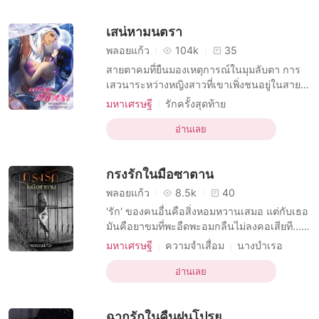
พูดน้อย และเย็นชาดุจน้ำที่ไหลลงมาจากเทือก
เขาสูง จึงยากที่ใครจะได้เข้าหา และหากต้อง
เสน่หามนตรา
พลอยแก้ว
104k
35
สายตาคมที่ยืนมองเหตุการณ์ในมุมลับตา การ
เสวนาระหว่างหญิงสาวที่เขาเพิ่งชนอยู่ในสาย
ตาของเชคฮ บราฮิมตลอดหลังจากที่เขานั้นเดิน
มหาเศรษฐี
รักครั้งสุดท้าย
ออกมา เชคฮ บราฮิมดั่งถูกสาปให้นิ่งดั่งหินเมื่อ
บทบาทที่ดื้อรั้น ชาย
นิยายอีโรติก
เห็นใบหน้าหวานเสลา ดุจนางพญา ดวงตาคม
อ่านเลย
ทะเลทราย
มหาเศรษฐี
การกักขัง
ของม่านฟ้าที่มองหน้าสบตาเขามันตราตรึงติด
รักแรก
ในดวงตาอย่างน่าจดจำ...^นางฟ้าเดินดิน^ เขา
กรงรักในมือซาตาน
ตราหน้าเธอในใจ "
พลอยแก้ว
8.5k
40
'รัก' ของคนอื่นคือสิ่งหอมหวานเสมอ แต่กับเธอ
มันคือยาขมที่พะอืดพะอมกลืนไม่ลงคอเสียที...
อยากมีความตายเป็นที่พึ่งพิงแต่ก็ไร้สิทธิ์เรียก
มหาเศรษฐี
ความจำเสื่อม
นางบำเรอ
ร้อง ***** "อย่าคิดหนีไปจากที่นี่...ถ้าไม่อยาก
บทบาทที่เจ้าเล่ห์ ชาย
เจ็บตัว" เสียงเหี้ยมของชายมาดขรึมอย่างอานัส
อ่านเลย
บทบาทที่โชคร้าย หญิง
นิยายอีโรติก
เอ่ยขึ้นพร้อมชี้หน้าอย่างข่มขู่ "ท่านจะฆ่าก็ฆ่า
ทะเลทราย
มหาเศรษฐี
ซาดิสม์
เลย สิ้นลมหายใจฟาตินคนนี้จ
ฉากรักในคืนฝนโปรย
การกักขัง
แก้แค้น