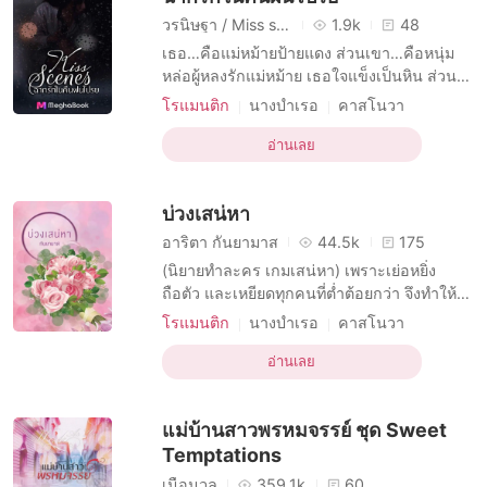
วรนิษฐา / Miss sexy
1.9k
48
เธอ…คือแม่หม้ายป้ายแดง ส่วนเขา…คือหนุ่ม
หล่อผู้หลงรักแม่หม้าย เธอใจแข็งเป็นหิน ส่วน
เขาก็ตื้อเท่านั้นที่จะครองโลก ---------------
โรแมนติก
นางบำเรอ
คาสโนวา
----------------------- ณาณีมเปิดและส่ง
บทบาทที่เป็นชายหล่อ
รูปของราฮีมที่เธอแอบถ่ายชายหนุ่มไว้ไปให้ทั้ง
อ่านเลย
บทบาทที่มีเสน่ห์ หญิง
R-18
สองได้ดูผ่านไลน์ ณิการ์และธัญมณกรี๊ดกร๊าด
นิยายอีโรติก
ทาสทางเพศ
มหาเศรษฐี
เป็นการใหญ่ เพราะราฮีมหล่อและดูดีกว่าที่คิด
บ่วงเสน่หา
ไว้มา
ความปรารถนาอย่างบ้าคลั่ง
บังคับการใช้ชีวิต
อาริตา กันยามาส
44.5k
175
(นิยายทำละคร เกมเสน่หา) เพราะเย่อหยิ่ง
ถือตัว และเหยียดทุกคนที่ต่ำต้อยกว่า จึงทำให้
ใครๆ ก็มองว่าเธอ "ร้ายกาจ" แต่ทว่า...นั่น
โรแมนติก
นางบำเรอ
คาสโนวา
เพราะเธอร้ายกาจจริงๆ หรือเพราะเธอสร้างสิ่ง
บทบาทที่เป็นชายหล่อ
R-18
โรแมนติก
เหล่านั้นขึ้นมา เพียงเพราะเธอกำลังเผชิญกับ
อ่านเลย
คนมีชื่อเสียง
มหาเศรษฐี
ปัญหาบ้านแตก! และความรัก ความเป็นหนึ่งใน
สถานะทางสังคมที่แตกต่างกัน
ครอบครัวถูกแย่งชิงจาก "เขา" ผู้เป็น "คนนอก"
แม่บ้านสาวพรหมจรรย์ ชุด Sweet
ครอบครัว
ความรักหมกมุ่น
Temptations
เนื้อนวล
359.1k
60