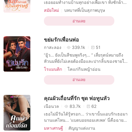
เรื่องสั้นคัดสรร
เธอยอมทำงานบ้านทุกอย่างเพื่อเขา ทั้งซักผ้า
ทำอาหาร และถูพื้น แต่ไม่ว่าเธอจะพยายามแค่
สมัยใหม่
บทบาทที่เป็นสุภาพบุรุษ
ไหน ก็ไม่สามารถทำให้หัวใจของเขาสลายลงได้
มหาเศรษฐี
เธอเริ่มตระหนักและตัดสินใจหย่ากับผู้ชายที่เธอ
อ่านเลย
รักสุดหัวใจมาเป็นเวลาสามปี เพื่อให้เขาได้ไป
อยู่กับผู้หญิงที่เขารักจริง หลังจากที่เธอ
ขย่มรักเพื่อนพ่อ
กาสะลอง
339.1k
51
“อู้ว… ยังเป็นสีชมพูจริงๆ… ” เสี่ยรุตน์หมายถึง
หัวนมที่ยังไม่เคยต้องมือและปากลิ้นของชายใด
มาก่อน รีบกดริมฝีปากครอบดูดลนลานราวกับ
โรแมนติก
โคแก่กินหญ้าอ่อน
ไม่เคยเจอมาก่อน “อื๊อออ… ” น้ำหวานพยายาม
บทบาทที่เป็นชายหล่อ
ข่มกลั้นเสียงร้อง ทว่ามันยิ่งทำให้เสี่ยรุตน์
อ่านเลย
บทบาทที่มีเสน่ห์ หญิง
R-18
ชอบใจ กดใบหน้าซุกไซ้เต้าเนื้อพร้อมกับวนลิ้น
นิยายอีโรติก
ทาสทางเพศ
มหาเศรษฐี
รัดเลียรอบเม็ดทับทิมสีชมพู ชูชันขึ้นมาด้วยควา
คุณผัวเถื่อนที่รัก ชุด พ่อทูนหัว
การมีเพศสัมพันธ์ครั้งแรก
เนื้อนวล
83.7k
62
เธอไม่มีวันได้รู้หรอก... ว่าเขานั้นแอบรักเธอมา
นานแค่ไหน... ‘แบดบอยจอมเสเพล’ นี่คือฉายา
ของ แม็กซิมัส แบร์นาร์ด อนันต์ทรัพย์ หนุ่มลูก
มหาเศรษฐี
สัญญาแต่งงาน