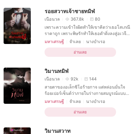
มหาเศรษฐี
นายหัว
แม่คุ๊ณ” คนที่อ้วกอยู่หันมามอง น้ำหูน้ำตาไหล
รอยสวาทเจ้าชายทมิฬ
“ก็ฉันเหม็น
การมีเพศสัมพันธ์ครั้งแรก
โดนบังคับมาหลงรัก
เนื้อนวล
367.8k
80
เพราะความเข้าใจผิดทำให้เขาคิดว่าเธอโสเภณี
ราคาถูก เพราะพิษรักทำให้เธอดำดิ่งลงสู่อเวจี
แสนหวานไปชั่วนิรันดร์ “คุณยั่วจนผมสติแตกได้
มหาเศรษฐี
จำเลย
นางบำเรอ
ทุกทีสิน่า...” เขาพึมพำ ขณะล้วงลิ้นเข้าไปในอุ้ง
บทบาทที่เป็นชายหล่อ
ปากหวานที่เผยออ้าออกรับอย่างเต็มใจ ร่างกาย
อ่านเลย
บทบาทที่มีเสน่ห์ ชาย
หยัดขึ้นหาร่างหนาด้วยความต้องการเต็มหัวใจ
ความปรารถนาทางเพศ
ทะเลทราย
ยาห์มิลครางออกมา นี่เขาจะทนต่อสัมผัสที่เร
วิมานทมิฬ
มหาเศรษฐี
เมียเก็บ
การมีเพศสัมพันธ์ครั้งแรก
การกักขัง
เนื้อนวล
92k
144
สายตาของอเล็กซิโอร้ายกาจ แต่หล่อนมั่นใจ
ร้อยเปอร์เซ็นต์ว่าภายในร่างกายสมบูรณ์แบบ
ทรงพละกำลังของเขาจะต้องซ่อนบางสิ่งบาง
มหาเศรษฐี
จำเลย
นางบำเรอ
อย่างที่ร้ายกาจยิ่งกว่าดวงตาเอาไว้อย่าง
บทบาทที่มีเสน่ห์ ชาย
แน่นอน และหล่อนก็อดใจแทบไม่ไหวที่จะได้
อ่านเลย
บทบาทที่แข็งแกร่ง ชาย
โรแมนติก
พิสูจน์มัน หญิงสาวหน้าแดงก่ำจนถึงไรผม เมื่อ
ความปรารถนาทางเพศ
มหาเศรษฐี
ความคิดที่ไม่มีทางอยู่ในหัวของผู้หญิงดีๆ ผุดขึ้น
วิมานสวาท
มาในสมองบานเบอะ
เมียเก็บ
แอบรัก
คู่รักแห่งโชคชะตา