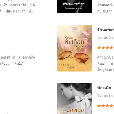
้จะเจ็บปวดเพียงใด แต่
ชายจอมหื่น
ี่ถูก
กับเมียเก่า
ับ
แม่ทั้งสองแ
เดียวกันไ
รักนะคะค
บให้เธอต้องรักอย่างไร้
โรแมนติก
ธอเช่นนั้น เมื่อถามถึง
ดารณาขยับล
เหตุผล รมิตาก็ได้รับคำตอบเพียงว่า "พี่เบื่อ"
ที่นอน ด
ใหญ่ที่ยืน
เดินกระฟึด
โกรธๆ และก
น้องเมีย
ว่าเขา 'ง
ถามเขายิ้ม
โรแมนติก