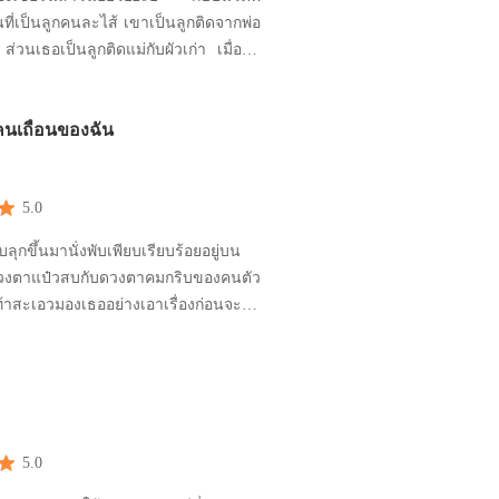
ที่เป็นลูกคนละไส้ เขาเป็นลูกติดจากพ่อ
 ส่วนเธอเป็นลูกติดแม่กับผัวเก่า เมื่อพ่อ
ต่งงานกันทั้งคู่จึงต้องมาอยู่ในบ้านหลัง
ปโดยปริยาย
นเถื่อนของฉัน
5.0
ุกขึ้นมานั่งพับเพียบเรียบร้อยอยู่บน
วงตาแป๋วสบกับดวงตาคมกริบของคนตัว
เท้าสะเอวมองเธออย่างเอาเรื่องก่อนจะ
กระฟัดมานั่งหันหลังให้บนเตียงอย่าง
็เป็นเธอที่ยอมเอ่ยออกมาก่อน ด้วยรู้ดี
อน' เพราะ 'อยากให้ง้อ' “หึงใช่ไหมคะ”
ๆ “ไม่!” เขาปฏิเสธทันคว
5.0