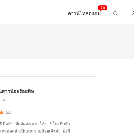
ฮิต
ดาวน์โหลดแอป
ินสาวน้อยร้อยพิษ
าซี
5.0
นนี่มืดจัง อึดอัดจังเลย โอ้ย !!ใครถีบหัว