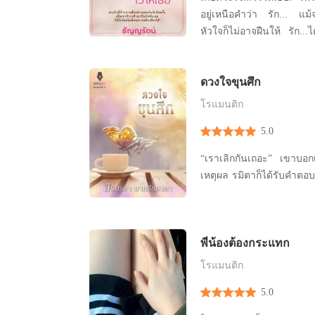
อยู่เหนือคำว่า รัก... แม
หัวใจก็ไม่อาจฝืนให้ รัก...ได้ เพียงเพราะรัก ท
กีดกันด้วยฐานันดรที่ต่างกัน ทำให้เอกลัวที่จะพบก
รักครั้ง --------------------------------------- ปลาย
ดวงใจขุนศึก
อภิรัชโยธิน ชายผู้บีบบังคั
ทางเ
โรแมนติก
5.0
“เราเลิกกันเถอะ” เขาบอกเ
พี่น้องต้องกระแทก
โรแมนติก
5.0