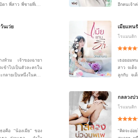
ดา พี่สาว พี่ชายที่เป็น
อีกคนเจ้าค่ะ เบ่ง
เจ้าค่ะฮูหย
ว้นเว่ย
เมียแทนร
โรแมนติก
วร่างท้วม เจ้าของฉายา
เธอยอมทนให
ุดเข้าไปเป็นตัวละครใน
สาว จเด็จ - นภัทสรีย์ 
ลูกกับ จเด
ึ่งอย่าง เว่ยเหวินจิ้ง
ปัญหาสุขภ
มียน้อยพระเอก!! นาง
ยืนยาว เพ
กลลวงบ่ว
ทุกกลยุทธ์ที่มีเพื่อเอา
เธอเรียนจน
แสดงท่าทีร
โรแมนติก
“คิดจะอ่อย