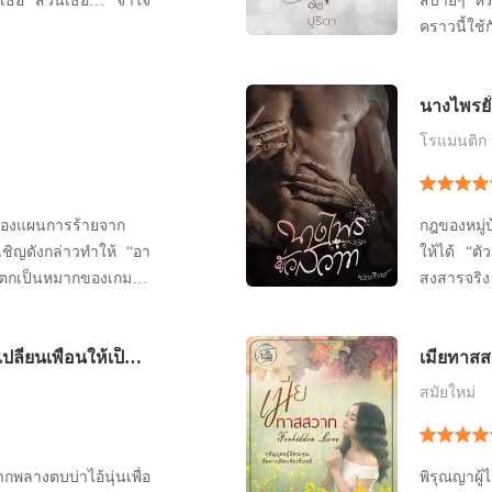
อ… จำใจ
สบายๆ หรื
คราวนี้ใช
ยาวและดึง
หายใจร้อนๆ
นางไพรยั
ผลักเธอใ
สกปรกจนกล
โรแมนติก
ดของแผนการร้ายจาก
กฎของหมู่บ
ชิญดังกล่าวทำให้ “อา
ให้ได้ “ตัวสั่นเชียว กลัวหรือจ๊ะฟองจ๋า” “โถ...น่า
ตกเป็นหมากของเกมแก้
สงสารจริง
ตามใบสั่งจะสำเร็จตาม
นุ่มลื่นขณ
เมื่อทั้งสองหาได้เดิน
สาวดึงมัน
่ยนเพื่อนให้เป็น
เมียทาสส
ับเดินตามใจของตนเอง
บนทรวงอก
บเป็นแผนรัก
สมัยใหม่
กพลางตบบ่าไอ้นุ่นเพื่อ
พิรุณญาผู้ไ