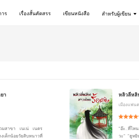
การ
เรื่องสั้นคัดสรร
เขียนหนังสือ
สำหรับผู้เขียน
เหยา
หลิวลี่หล
เมืองแฟนต
อนร่วมสาขา เนเน่ เนตร
"อ๊ะ..ที่ไห
งเด็กน้อยวัยสิบหนาวที่
วะ" "ฮูหยินคลอดแล้วเป็นคุณชายน้อยเจ้าค่ะ ยังมี