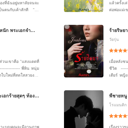
องที่ฉันอยู่มหาลัยจนจะ
แล้วครั้งเ
เป็นตนกับเค้าสักที "ถ้า
ต่อพ่อแม่เขา ทว่าความอดทนก็จำต
่ะ"
เขาทำลายทุ
ตัวเองหนี
าหนัก พระเอกจำ
ร้ายริษยา
-------------
]
----- “โ
วัยรุ่น
 ส่วนเขาคือ "แสงแดดที่
เมื่อหลังช
ชีวิต --------------------------------- ปริยกร หรือ
เดียร์ หญิงสาว
ปาล หนุ่มผู้เสมือนเป็นพระเอกตลาดกาล -----------
ังเอาไว้ให้ น้องสาวที่
---------------------- ริ
ะเอกร้ายสุดๆ ท้อง
พี่ชายหนู 
ด้วยลิปกรอ
โรแมนติก
เรื่องราว