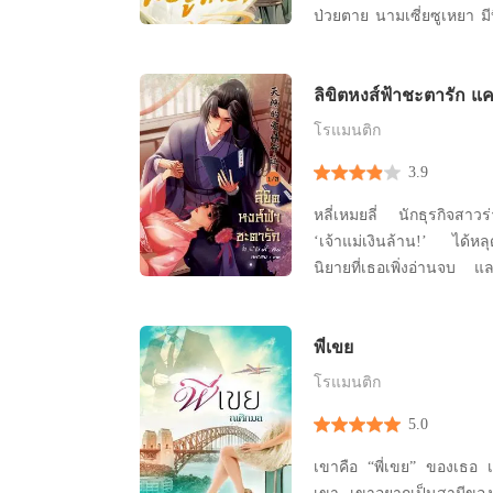
ป่วยตาย นามเซี่ยซูเหยา มีบิ
ห่วงนางมากกว่าสิ่งใด
ลิขิตหงส์ฟ้าชะตารัก แค
โรแมนติก
3.9
หลี่เหมยลี่ นักธุรกิจสา
‘เจ้าแม่เงินล้าน!’ ได้หล
นิยายที่เธอเพิ่งอ่านจบ และกลายเป็นหนึ่งในคนที่
จะต้องถูกตัวร้ายอันดับหน
ทรราชผู้ล่มแคว้น ส่งไปเป็นเ
พี่เขย
จึงต้องงัดทุกความสามารถ ใช้
ตัวรอดจากการเป็นเคร
โรแมนติก
5.0
เขาคือ “พี่เขย” ของเธอ เธอคือ “น้องเมีย” ของ