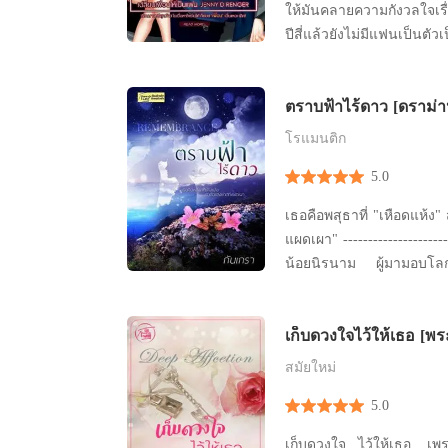
ให้มันคลายความกังวลใจเรื่
ปีสี่แล้วยังไม่มีแฟนเป็นตัว
หาใครไม่ได้ กูก็จะเอามึงนี่ล
ตราบฟ้าไร้ดาว [ดราม่
นางเอกไม่ได้ เลยร้ายใส่
โรแมนติก
5.0
เธอคือพสุธาที่ "เหือดแห้ง"
แผดเผา" ----------------------------------- พี่หิน หนุ่ม
น้อยนิรนาม ผู้มามอบโลกใบใหม่ที่สดใสสวยงาม
ให้น้องเอ๋ย และจากไปพร้อมกับโลกใบนั้น ทิ้งไว้แต่
โลกมืด โลกไร้สุขและสิ้นหว
เก็บดวงใจไว้ให้เธอ [พร
เขาเองก็รักปานดวงใจ ‘พี่รักเอ๋ยนะจ๊ะ สามสี่วันที่
แล้วหนี]
ออก
สมัยใหม่
5.0
เก็บดวงใจ...ไว้ให้เธอ. เพราะบุญคุณจะมีอานุภาพ