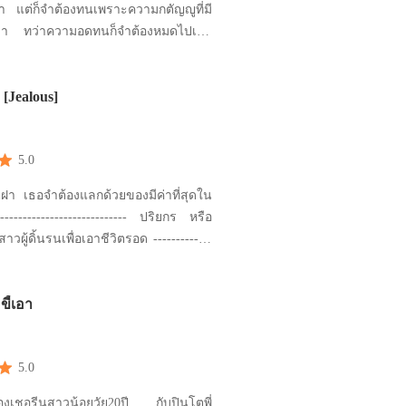
ล่า แต่ก็จำต้องทนเพราะความกตัญญูที่มี
้องหมดไปเมื่อ
กอย่างที่เธอมีจนพังพินาศลง จึงต้องพา
จากเขาไปและไม่คิดจะหวนกลับคืนมา --
 [Jealous]
-----------------------------------------------
5.0
นฝา เธอจำต้องแลกด้วยของมีค่าที่สุดใน
ผู้ดิ้นรนเพื่อเอาชีวิตรอด -------------
มฝีปากสีระเรื่อถูกเคลือบไว้
ขี้เอา
ส กำลังสั่นน้อยๆ เมื่อถูกเขาจับจ
5.0
ของเชอรีนสาวน้อยวัย20ปี กับปินโตพี่