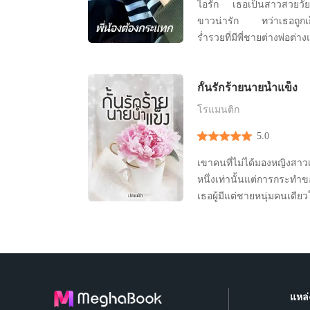
ไอรัก เธอเป็นสาวสวยวัย19
ขาวน่ารัก ทว่าเธอถูกเก
ร่ำรวยที่มีพี่ชายต่างพ่อต่าง
ชายวัยกลัดมันจะทนความส
ขึ้นทุกวันๆจนไม่ล่วงเกินเธอได้หร
กั้นรักร้ายนายน้ำแข็ง
หลังใหญ่นี้มีอยู่เจ็ดคนคือไ
เก็บมาเลี้ยง ไออุ่นพี่
โรแมนติก
5.0
เขาคนที่ไม่ได้มองหญิงสาว
หนึ่งเท่านั้นแต่การกระทำ
เธอผู้มีแต่ชายหนุ่มคนเดียว
เคยเปิดโอกาสให้เธอได้เข้
*เรื่องนี้เป็นคู่ของเจมส์แล
ทัณฑ์รักนายหัวร้าย เป็นกำ
และเจมส์ได้เข้าใจหั
แหล่