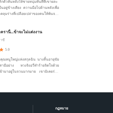
ิกตัวหันหลังให้ชายหนุ่มทันทีที่เขาผละ
นอยู่ข้างเตียง ควานมือไปด้านหลังเพื่อ
คลุมร่างที่เปลือยเปล่าของตนให้พ้นจาก
แรงสีน้ำตาลเฮเซลคู่นั้น แต่ให้ตาย
มมันหายไปไหนวะ! ชายหนุ่มกอดผ้าห่ม
ครานี้...ข้าจะไม่แต่งงาน
องทรวดทรงอวบอัดที่มีส่วนเว้าส่วนโค้ง
 เธอคือผู้หญิงที่สม
าซี
5.0
ู คุณหนูใหญ่แห่งสกุลฉิน นางสิ้นอายุขัย
สามีอย่าง หวงจิงอวี่ทำร้ายจิตใจด้วย
เข้ามาอยู่ในจวนมากมาย เขามิเคยร่วม
เลยสักครั้งจนอนุที่รับมานั้นตั้งครรภ์
รดูแลเรือนของนางจึงดูไร้ค่า เพราะ
ก็ดูถูกที่นางมิสามารถมีทายาทสืบสกุล
ีได้เช่นไรกัน ในเมื
กฎหมาย