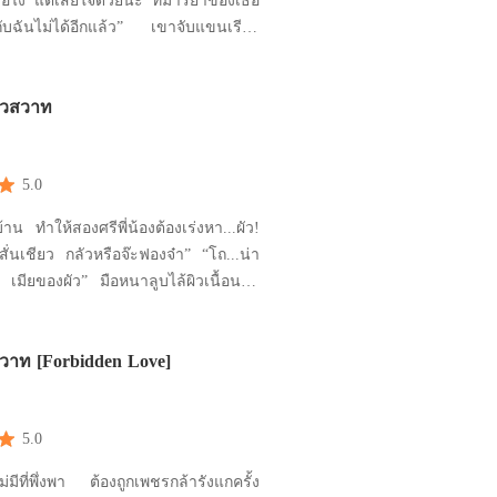
อไง แต่เสียใจด้วยนะ ที่มารยาของเธอ
้กับฉันไม่ได้อีกแล้ว” เขาจับแขนเรียว
ร่างโปร่งบางเข้ามาจนเธอสัมผัสถึงลม
 ที่มันเป่ารดพวงแก้มนุ่ม ก่อนที่เขาจะ
่วสวาท
ห้ถอยห่าง เหมือนกับว่าเขาเจอของ
ัวมันจะมาเปรอะเปื้อนร่างกาย “โ
5.0
้าน ทำให้สองศรีพี่น้องต้องเร่งหา...ผัว!
 เมียของผัว” มือหนาลูบไล้ผิวเนื้อนวล
ะเดียวกันก็เกี่ยวเอาชายเสื้อของหญิง
ออกไปจากกายสาวก่อนจะแนบฝ่ามือลง
วาท [Forbidden Love]
อวบใหญ่ เสียงหวานแหบพร่าดังออกมา
จากกลีบปากเล็ก “ร้องได้เลยจ้
5.0
ม่มีที่พึ่งพา ต้องถูกเพชรกล้ารังแกครั้ง