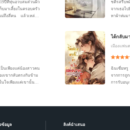
ปีที่หุ่นอวบสมส่วนผิว
ชติรสรีบพล
็บมาเลี้ยงในครอบครัว
จากเธอไปยื
แม่ถึงสี่คน แล้วเหล่าพี่
หาผ้าห่มมา
วยของน้องสาวที่โต
สายตาร้อน
ือ? ในบ้านบ้าน
เถอะผ้าห่
ได้กลับมา
อรักน้องสาวคนเล็กที่ถูก
ไว้กับอก ม
อย่างชัดเจน
เมืองแฟนต
เป็นเพียงแค่น้องสาวคน
ฉินเซี่ยหร
ของเขากลับตรงกันข้าม
จากการถูก
ในใจเพียงแค่เขานั้นไม่
การรับอนุ
าถึงหัวใจของเขาได้เลย
เตียงกับนาง
ะหนูดีตัวละครจากเรื่อง
อำนาจในกา
ลังใจให้กับคู่ของหนูดี
แม่ของสามี
ได้ นางจะม
งข้อมูล
ลิงค์นำเสนอ