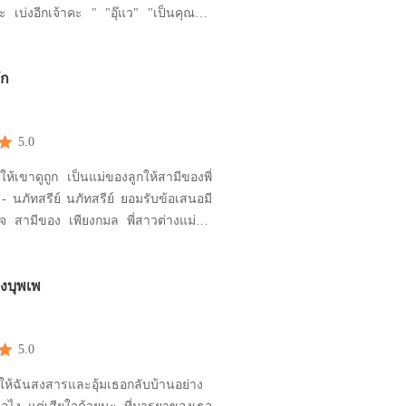
อีกเจ้าคะ " "อุ๊แว" "เป็นคุณหนู
ิน"
ัก
5.0
้เขาดูถูก เป็นแม่ของลูกให้สามีของพี่
นภัทสรีย์ ยอมรับข้อเสนอมี
็จ สามีของ เพียงกมล พี่สาวต่างแม่ที่มี
าพไม่สามารถมีลูกได้และชีวิตอาจไม่
ื่อตอบแทนบุญคุณที่เพียงกมลส่งเสียให้
งบุพเพ
จบ ทั้งที่ จเด็จไม่เห็นด้วยแต่แรกและ
ังเกียจเพราะคิด
5.0
ให้ฉันสงสารและอุ้มเธอกลับบ้านอย่าง