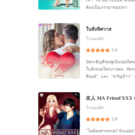
เขา เขาอยากเป็นสามีของเธอ ส่วนเธ
ต้องเป็นภรรยาของเขา
ใบสั่งพิศวาส
โรแมนติก
5.0
บัตรเชิญสีชมพูเป็นบ่อเกิ
ใบสั่งของใครบางคน บัตรเ
ติณณ์” และ “ขวัญข้าว” 
แค้นครั้งนี้ แผนการร้าย
แผนของผู้บงการได้เช่นไร 
友人 MA Friend'XXX เปลี
ตามเกมที่วางไว้ แต่กล
แฟน
เปลี่ยนแผนร้ายให้กลายกลั
โรแมนติก
5.0
“ไม่ต้องห่วงหรอก"ฉันเอ่ยปา