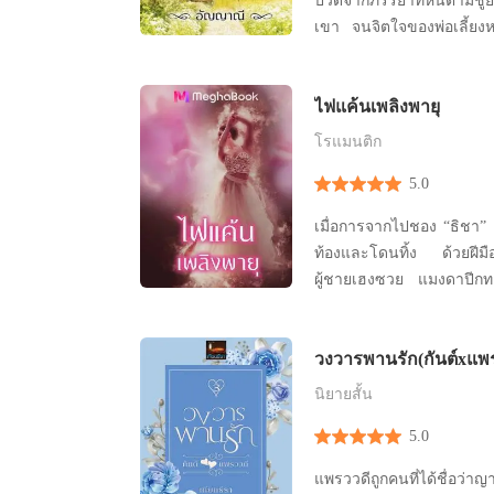
ปวดจากภรรยาที่หนีตามชู้ย
เขา จนจิตใจของพ่อเลี้ยง
เห็นหญิงสาวคนใดมีค่ามา
เตียง พอดอมดมจนพอใจก็โย
ไฟแค้นเพลิงพายุ
เธอ ธันย์ณิชา ดอกไม้ดอกส
สาว เธอยังมีเสน่ห์ปลายจวั
โรแมนติก
5.0
เมื่อการจากไปชอง “ธิชา” 
ท้องและโดนทิ้ง ด้วยฝีมือของกันต์ รังสีภิรมย์
ผู้ชายเฮงซวย แมงดาปี
ชั้นสูง ทำให้พายุ อาฆาต
คนที่เป็นสาเหตุทำให้น้อ
วงวารพานรัก(กันต์xแพร
คราวซวยของ “อุรวรา” เม
กันต์ รังสีภิรมย์ ที่เขาเลือ
นิยายสั้น
5.0
แพรววดีถูกคนที่ได้ชื่อว่าญ