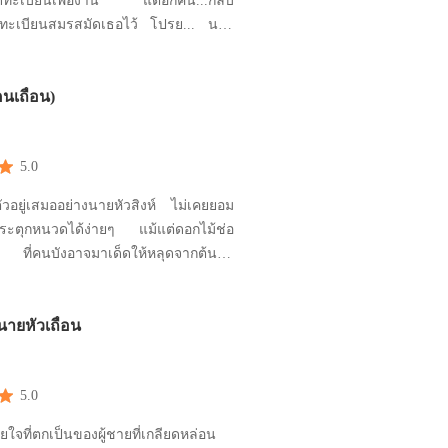
จดทะเบียนเพื่องาน แต่อีกคน...กลับ
เบียนสมรสมัดเธอไว้ โปรย... นาย
ปัณณธร หัวใจถูกปิดตายมาหลายปี จน
กโปรดิวเซอร์สาวสวยปล้นจูบกลางงาน
นเถื่อน)
านหนึ่ง เธอยังประกาศต่อหน้าสื่ออย่าง
ว่ากำลังคบหาดูใจกับเขาและกำลังจะ
5.0
ัวอยู่เสมออย่างนายหัวสิงห์ ไม่เคยยอม
ระตุกหนวดได้ง่ายๆ แม้แต่ดอกไม้ช่อ
่คนบังอาจมาเด็ดให้หลุดจากต้นใน
เขา คนเด็ดก็ต้องชดใช้ด้วยสิ่งที่มีค่า
นชีวิตสาว เธอจะต้องคลั่ง เธอจะต้องหิว
นายหัวเถื่อน
งลุ่มหลงในรสสวาทของเขาตลอดเวลา
เรียกร้อง ครางคร่ำ และอ้อนวอนให
5.0
ียใจที่ตกเป็นของผู้ชายที่เกลียดหล่อน