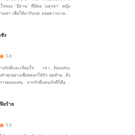
ใจของ ‘อีธาน’ ที่มีต่อ ‘มธุรดา’ หญิง
ตามหา เพื่อให้มารับบท ลออดาวนางเอก
ักษ์ ‘ร่ายรัก ไฟเสน่หา’ เป็นนิยายสาย
่ ‘อีธาน’ ถึงขั้นลงทุนปลอมตัวไปเป็น
ชัง
นจะช่วยสอนแอคติ้งให้‘มธุรดา’ แถม
อนเฉพาะการจูบเสียด้วยพระเอกน
5.0
อย่างภักดีและเจียมใจ เขา...จ้องแต่จะ
ำทุกอย่างเพื่อหลอกให้รัก สุดท้าย...สิ่ง
ับการตอบแทน จากรักที่แสนภักดีก็คือคำ
ี่เขาตะโกนใส่หน้าอย่างไม่คิดแม้แต่จะ
ฟียร้าย
5.0