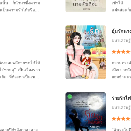
นั้น ก็นำมาซึ่งความ
เข้าไส้ แ
่ยนเป็นความรักได้หรือไม่
แต่หล่อน
เวลาเพียงเพื่อรอให้เขา
ความผิดที
แน่นเดี๋ยวไ
อุ้มรักน
ตามตรง “พา
แต่เธอต้องใ
มหาเศรษฐี
ธอต้องยอมพลีกายชดใช้ให้
ความทรงจ
ร่ชายดุ” เป็นเรื่องราว
เมื่อเขาก
ย้ม ที่ต้องตกเป็นเชลย
ยอมจำนนทุก
ชีวิตที่พ่อของเธอได้
ว่า เธอไม่ไ
เขาต่างหา
ร่ายรักไ
ตน ........
แล้วค่ะคุณ
มหาเศรษฐี
หลายปีกำลังถูกสะสาง
“ฉันจะไม่