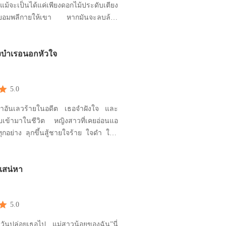
ม้จะเป็นได้แค่เพียงดอกไม้ประดับเตียง
ก็ยอมพลีกายให้เขา หากมันจะลบล้าง
่ตนทำไว้... .... “นี่แม่คุณ กอดฉันซะ
ด้จมกันทั้งคู่” “ก็ฉันกลัวนี่” อริศราตอบ
างบำเรอนอกหัวใจ
ขึ้นเรือได้แล้ว เดี๋ยวจม” “พาขึ้นแน่
ห้รางวัลที่ฉัน
5.0
ำอันเลวร้ายในอดีต เธอจำฝังใจ และ
ลับเข้ามาในชีวิต หญิงสาวที่เคยอ่อนแอ
อย่าง ลุกขึ้นสู้ชายใจร้าย ใจดำ ให้รู้
ด้อ่อนแอ ไม่ได้เป็นเบี้ยล่างเขาอีกต่อไป
ก ที่ต้องสิโรราบ หมอบกราบแทบเท้า
ฟเสน่หา
.............. "ได้โปรด...อย่าทำเอย เอยกลัว
ยักษ์" ณศริ
5.0
มีวันปล่อยเธอไป แม่สาวน้อยของฉัน”นี่