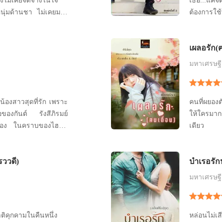
ังไม่เคยจืดจางในใจ
เธอ...แค่
หนุ่มด้านชา ไม่เคยมอง
ต้องการใช้ทะ
กไปกว่า ดอกไม้ประดับ
หัวปัณณ์ 
นทิ้ง จนกระทั่งมาเจอ
กระทั่งถู
เผลอรัก(ฅ
วยที่ไม่ได้มีดีแค่ความ
แถลงข่าวง
กอันยอดเยี่ยม
ไม่อายปาก
มหาเศรษฐี
แต่
น้องสาวสุดที่รัก เพราะ
คนที่ผยองต
ให้ใครมาก
กทอง ในคราบของไฮโซ
เดียว ที
แค้นและจ้องทำลายล้าง
อาณาเขตของ
งสาวของเขาต้องตาย ถึง
มากที่สุดใ
ววดี)
บำเรอรัก
ื่อเธอคือเจ้าสาวของ
เธอจะต้อ
กที่จะแต่งงาน
เธอจะต้อง
มหาเศรษฐี
าติคุกคามในคืนหนึ่ง
หล่อนไม่เส