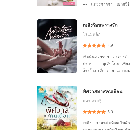
--- “แหวะๆๆๆๆๆ” เอกกวียืนท้าวสะเอวมองคุณหนู
ตัวร้ายที่กำลังโก่งคออาเ
จนหมดไส้หมดพุงอย่างอ่อ
เพลิงร้อนพรางรัก
ตายไปข้างเลยหรือไง แม่คุ
มอง น้ำหูน้ำตาไหล “ก็ฉันเ
โรแมนติก
4.9
เริ่มต้นด้วยร้าย ลงท้ายด้วยรัก... เ
ปราบ.. ผู้เติบโตมาเพี
อ้างว้าง เดียวดาย และแผลที
แม่ ” หล่อหลอมให้เขาหยาบ
เข้าไส้ และร้ายเหลือเกิน ทว่าไม่รู้สวรรค์สาปหรือ
พิศวาสทาสคนเถื่อน
นรกส่ง ที่วันหนึ่ง น้องชายส
เสมือนมีมือวิเศษจ
มหาเศรษฐี
5.0
เพลิง…ชายหนุ่มที่เต็มไป