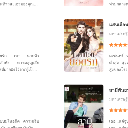
ท่ามกลางค
จียนเอาอาหารเช้าออกมา
จนสิ้นเมื
นอกอ่อนใจ “จะอ้วกจน
น้อยวัยสี
แสนเถื่อ
๊ณ” คนที่อ้วกอยู่หันมา
รู้สึกที่บ
หม็น
ใครคะ” เส
มหาเศรษฐี
ขา.. นายหัว
คเชนทร์ หน
ยงลำพัง ความสูญเสีย
ต่ำสุด สู่
่ฝากฝังไว้จากผู้เป็น “
สูงของโรง
กระด้าง เกลียดผู้หญิง
ราวเนรมิ
หลอน ไม่อ
สามีพันธ
ุดที่รักกลับมาสู่อ้อมอก
ทำให้คนเก่
(สามี))
สิ่งใด แม้
มหาเศรษฐี
ด้วยปมในอดีต ความเจ็บ
เธอ...แค่