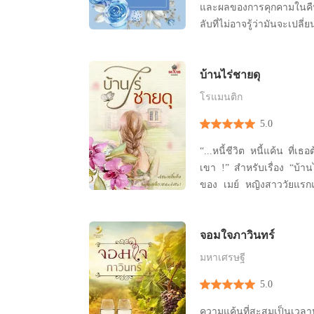
และผลของการคุกคามในคืน
ลับที่ไม่อาจรู้ว่ามันจะเปลี
หรือเธอจะเป็นได้แค่ตัวคั่น
เขี่ยทิ้งเท่านั้น
บ้านไร่ชายดุ
โรแมนติก
5.0
“...หนี้ชีวิต หนี้แค้น ที่เ
เขา !” สำหรับเรื่อง “บ้านไ
ของ เมย์ หญิงสาววัยแรกแ
ในกำมือซาตาน เพราะหนี้
กระทำไว้
จอมใจภาวินทร์
มหาเศรษฐี
5.0
ความแค้นที่สะสมเป็นเวลา