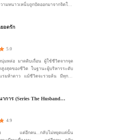
วามหนาวเหน็บถูกปัดออกมาจากจิตใจ
่อได้พบหน้ากัญญาพัชรด้วยตาตัวเอง หนู
่ขวบเดินมาหาชายร่างสูงใหญ่ด้วยความ
นยอดรัก
อกในใจว่า ต้องเดินไปหา “สวัสดีค่ะ มาหา
ียงหวานใสเหลือเก
5.0
ุ่มหล่อ มาดดิบเถื่อน ผู้ใช้ชีวิตจากจุด
จุดสูงสุดของชีวิต ในฐานะผู้บริหารระดับ
แรมห้าดาว แม้ชีวิตจะรวยล้น มีทุกสิ่ง
ตร ทว่าอดีตอันเลวร้ายมันตามหลอก
าจทำให้เขาหลุดพ้นไปจากความกลัวได้
นาการ (Series The Husband
งอย่างเขากลัวที่สุด คือการไม่คู่ควรต่อ
กระทั่งความรัก บทเร
4.9
จูบ แต่อีกคน...กลับไม่หยุดแค่นั้น