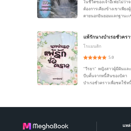
ในชีวิตของเจ้าอี้เฟยไม่
ต้องการเคียงข้างเขาเพียง
ตายนอกยินยอมแลกฐานะเซ
สร้างกุศลอย่างหนักมาตลอด
พบเขา เงื่อนไขภายใน100
แพ้รักนางบำเรอชั่วครา
สามารถทำให้เขาหลั่งน้ำตา
หากนางทำไม่สำเร็จ วิญ
โรแมนติก
ตลอด
5.0
"วีรยา" หญิงสาวผู้มีฝัน
บีบคั้นจากหนี้สินของบิดา 
บำเรอชั่วคราวเพื่อชดใช้หนี
แทนที่จะเป็นน้องสาวอย่างที
กลายเป็นเธอที่ต้องเสียสละในครั้งน
การเสียสละ...จะเพียงพอหรื
รอดพ้นจากพันธนาการแห่ง
แหล่