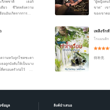
ว่าจะกี่ภพชาติ เธอก็
“ผู้หญิงคน
ผู้เดียว ชีวิตหลังความ
ขาด” เขาปร
ียนอันเกิดจากการ
ของเขาตอนน
ชีวิตเพื่อแลกกับการได้
หายปล่อยใ
 วันเท่านั้นที่นางจะ
สงบแล้วเธอ
ว
เพลิงรักหั
จากรักแท้เพื่อนาง
เรื่องบ้าอ
ญาณนี้ต้องแตกสลายไป
ไง เรื่องชัก
โรแมนติก
และความหวังถูกโชคชะตา
待补充
เธอถูกบังคับให้เป็นนาง
้ที่ครอบครัวก่อไว้ แต่
่พ่อเลี้ยงต้องการ กลับ
ี้ ความรักและ
อไม่ที่จะช่วยเธอให้
งข้อมูล
ลิงค์นำเสนอ