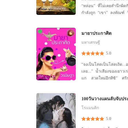
“หล่อน” ที่ไม่เคยสำนึกผิ
กำลังถูก “เขา” ลงทัณฑ์ 
ธรรมดา นอกจากจะทำให้ค
หมดตัว เขายังทำให้หล
มายาประกาศิต
บำเรอ ที่ยิ่งนับวันความเ
ทำให้โจทก์หวั่นไหว และโ
มหาเศรษฐี
ท
5.0
“จงเป็นโสดเป็นโสดเถิด...อย่
เลย...” น้ำเสียงของเยาวเ
แก สวดใหม่อีกทีซิ” ศรินภ
ก่อนจะพูดให้เยาวเรศ ท่อง
ครั้งที่สองก็ยังได้ยินเหม
100วันวางแผนลับจับปร
โสดเถิด...อย่าได้มีลูกมีเม
ฉันด้วย” เยาวเรศหัน
โรแมนติก
5.0