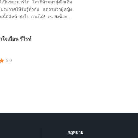
นี้เป็นของมาร์โก ใครก็ห้ามมายุ่งอีกเด็ด
ะกาศให้รับรู้ทั่วกัน แต่ถามว่าผู้หญิง
ี้มีสีหน้ายังไง ถามได้! เธอยังช็อกไม่
ห้เขาจับจูงเข้าไปในห้องจนเหตุการณ์
ก็ยังไม่รู้ตัวเหมือนเดิม! พระเจ้านี่มัน
วใจเถื่อน รีไรท์
ะไร! เธอกลายเป็นผู้หญิงของมาเฟียได้ยัง
จะวุ่
5.0
กฎหมาย