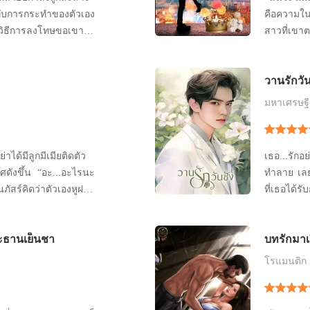
ดกับการกระทำของตัวเอง
คือความใน
วิธีการลงโทษขอเขาไม่
สาวที่เขา
รอบครัวเธอหมดเนื้อ
หนังฟอร์มย
่อนมาอยู่ในฐานะนาง
โรมานซ์ที
วานรักวัน
ร่าร้อนของจำเลย จะยิ่ง
คนสวน ไห
ขกสับหล่อนยิ่งกว่าทาส
ยังเลือกส
มหาเศรษฐี
าได้มีลูกมีเมียติดตัว
เธอ...รัก
รศดังขึ้น “อะ...อะไรนะ
ทำลาย เลยท
ัสร์คิดว่าตัวเองหูฝาด
ที่เธอได้ร
บทสวดแผ่เมตตาอีกครั้ง
ว่า ง่าย ท
ือนเดิม “จงเป็นโสดเป็น
สงสาร
ะธานเย็นชา
บทรักมาเ
ียติดตัวเลย... ท่องตาม
โรแมนติก