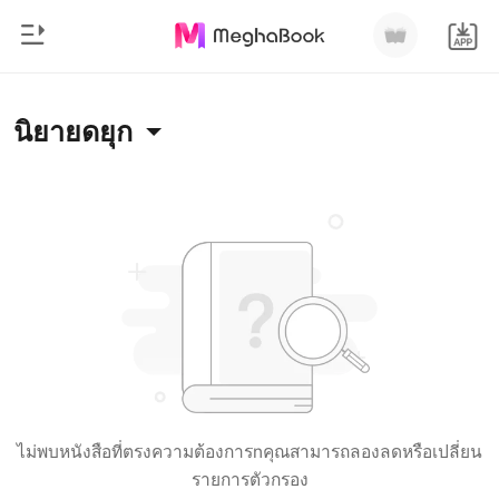
0
หน้าแรก
นิยายดยุก
เติมเงิน
หมวดหมู่
สมัยใหม่
ประวัติการอ่าน
ประวัติศาสตร์
ออกจากระบบ
โรแมนติก
นิยายวาย
ดาวน์โหลดแอป
มหาเศรษฐี
รายการ
ไม่พบหนังสือที่ตรงความต้องการnคุณสามารถลองลดหรือเปลี่ยน
รายการตัวกรอง