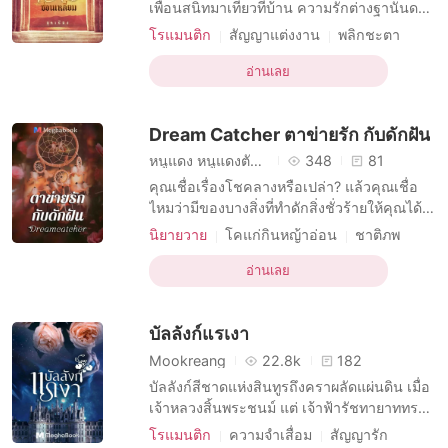
เรื่องสั้นคัดสรร
เพื่อนสนิทมาเที่ยวที่บ้าน ความรักต่างฐานันดร
จึงเริ่มขึ้น เชคอินยาสมอบแหวนไว้ให้ปิ่นปัก
โรแมนติก
สัญญาแต่งงาน
พลิกชะตา
พร้อมบอกว่าเมื่อพร้อมจะเป็นชายาเขาให้สวม
บทบาทที่มีเสน่ห์ หญิง
แหวนวงนี้แล้วเดินทางไปหาเขาที่ฮิลยะฮ์ ทว่า
อ่านเลย
บทบาทที่มีเสน่ห์ ชาย
การเมือง
ต่อสู้
เหตุการณ์กลับพลิกผันเมื่อหญิงสาวถูกกลุ่มคน
มหาเศรษฐี
กษัตริย์
รักสามเส้า
ปริศนาลักพาตัวไปจากสนามบิน ชาฮีน เป็น
Dream Catcher ตาข่ายรัก กับดักฝัน
บุคคลลึกล
บังคับการใช้ชีวิต
หนูแดง หนูแดงตัวน้อย
348
81
คุณเชื่อเรื่องโชคลางหรือเปล่า? แล้วคุณเชื่อ
ไหมว่ามีของบางสิ่งที่ทำดักสิ่งชั่วร้ายให้คุณได้?
สำหรับหนุ่มชาวไทยอย่าง ‘นธัญญ์’ เรื่องงมงาย
นิยายวาย
โคแก่กินหญ้าอ่อน
ชาติภพ
พวกนี้ไม่เคยมีอยู่ในหัว เพราะหัวของเขาเต็มไป
R-18
อียิปต์
รักร่วมเพศ
กษัตริย์
ด้วยเรื่องงานเขียนที่เขาต้องสรรค์สร้างสำหรับ
อ่านเลย
การท่องโลก
โดนบังคับมาหลงรัก
ผลงานชิ้นสุดท้ายเพื่อทำเรื่องจบของ
มหาวิทยาลัย การใช้ชีวิตเพื่อตัวเองท่ามกลาง
บัลลังก์แรเงา
Mookreang
22.8k
182
บัลลังก์สีชาดแห่งสินทูรถึงคราผลัดแผ่นดิน เมื่อ
เจ้าหลวงสิ้นพระชนม์ แต่ เจ้าฟ้ารัชทายาททรง
พระเยาว์ ซ้ำยังถูกตราหน้าว่าเป็นลูกชู้ มีเพียง
โรแมนติก
ความจำเสื่อม
สัญญารัก