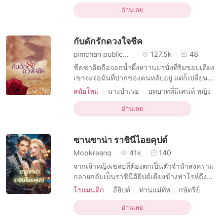
อ่านเลย
กับดักรักดวงใจชีค
pimchan publication
127.5k
48
ชีคซาอิดถือจอกน้ำผึ้งหวานมานั่งที่ริมขอบเตียง
เขาจะจ่อมันที่ปากของคนหลับอยู่ แต่ก็เปลี่ยนใจ
ยกจอกนั้นมาดื่มแทนแล้วก้มลงมอบจุมพิตหวาน
สมัยใหม่
นางบำเรอ
บทบาทที่มีเสน่ห์ หญิง
ให้หล่อน เพื่อถ่ายเทน้ำหวานเชื่อมในอุ้งปาก
บทบาทที่มีเสน่ห์ ชาย
R-18
ทะเลทราย
ป้อนหล่อน... ไอยวรินทร์รู้สึกตัวตื่นขึ้นมาพร้อม
อ่านเลย
เพลย์บอย
กษัตริย์
กับน้ำหวานๆ ในปาก ริมฝีปากหนาที่บดจูบอยู่
การมีเพศสัมพันธ์ครั้งแรก
บนนั้นไม่เปิดโอกาสให้หล่อนได้คลายจังหวะ
ซานซาน่า ราชินีไอยคุปต์
โดนบังคับมาหลงรัก
ที่ทำงาน
Mookreang
41k
140
จากเจ้าหญิงเชลยที่ต้องตกเป็นตัวจำนำสงคราม
กลายกลับเป็นราชินีอิยิปต์เคียงข้างฟาโรห์ถึง
สองพระองค์ แม้เด็กสาวจะทำทุกวิถีทางเพื่อหนี
โรแมนติก
อียิปต์
ท่านแม่ทัพ
กษัตริย์
แต่กลับกลายเป็นหมากให้คนกันเองควบคุม
ผู้พิทักษ์
การกักขัง
ดราม่า
อ่านเลย