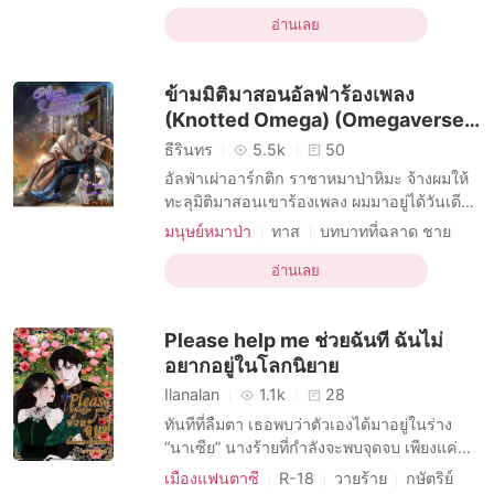
พระธำมรงค์วงน้อยจากพระหัตถ์พระบิดา ที่ตรึง
บทบาทที่เป็นผู้ใหญ่ ชาย
ตำแหน่งรัชทายาทเอาไว้แม่นมั่น เมื่อเติบใหญ่
อ่านเลย
บทบาทที่กล้าหาญ หญิง
ครอบครัว
เจ้าหลวงพระองค์ใหม่จะพิสูจน์ความจริงเรื่อง
การเมือง
สาวใช้
กษัตริย์
แก้แค้น
ชาติกำเนิดของพระองค์ได้อย่างไร และหญิง
ข้ามมิติมาสอนอัลฟ่าร้องเพลง
ความรักที่ยิ่งใหญ่
(Knotted Omega) (Omegaverse)
(Mpreg)
ธีรินทร
5.5k
50
อัลฟ่าเผ่าอาร์กติก ราชาหมาป่าหิมะ จ้างผมให้
ทะลุมิติมาสอนเขาร้องเพลง ผมมาอยู่ได้วันเดียว
แทนที่เขาจะจับไมโครโฟน ดันจะมาจับไมค์ผม
มนุษย์หมาป่า
ทาส
บทบาทที่ฉลาด ชาย
แทน (A/B/O MM series) (เมะxเมะ) (MPreg)
ตลกขบขัน
LGBTQ+
ชายอัลฟ่า
เป็นครั้งแรกในรอบหมื่นปีที่อัลฟ่าเผ่าอาร์กติก
อ่านเลย
กษัตริย์
ได้ขึ้นปกครองเมืองไลแคนโทรปนานกว่า 5
สมัยจนกระทั่งฮันเตอร์ อาร์กติก (Hunter
Please help me ช่วยฉันที ฉันไม่
Arctic) ทาย
อยากอยู่ในโลกนิยาย
Ilanalan
1.1k
28
ทันทีที่ลืมตา เธอพบว่าตัวเองได้มาอยู่ในร่าง
“นาเซีย” นางร้ายที่กำลังจะพบจุดจบ เพียงแค่
อยากมีชีวิตรอดจนกว่าจะหาทางกลับโลกเดิม
เมืองแฟนตาซี
R-18
วายร้าย
กษัตริย์
ได้ แต่ทำทุกคนถึงได้มาวุ่นวายกับเธอกันจัง