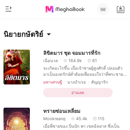
0
หน้าแรก
นิยายกษัตริย์
เติมเงิน
หมวดหมู่
ลิขิตมาร ชุด จอมมารที่รัก
เนื้อนวล
164.9k
61
สมัยใหม่
ประวัติการอ่าน
จะเกิดอะไรขึ้น เมื่อเจ้าชายผู้สูงศักดิ์ ปลอมตัว
ประวัติศาสตร์
มาเป็นองครักษ์ต่ำต้อยเพื่อลองใจว่าที่พระชายา
ในอนาคต และพยายามทำทุกอย่างให้เธอ
ออกจากระบบ
โรแมนติก
มหาเศรษฐี
นางบำเรอ
สัญญารัก
เปลี่ยนใจไม่ยอมแต่งงานกับตัวเอง แต่สุดท้ายก็
บทบาทที่เป็นชายหล่อ
นิยายวาย
หลงรักเธอหัวปักหัวปำ “จะ... ทำอะไร...” คนถูก
อ่านเลย
บทบาทที่แข็งแกร่ง ชาย
นิยายอีโรติก
ดาวน์โหลดแอป
ถามแสยะยิ้ม มองหล่อนด้วยสายตาลุกเป็นไฟ “ก็
มหาเศรษฐี
ความปรารถนาทางเพศ
กษัตริย์
เมียเก็บ
จะช่วยสอนการจูบที่ถูกต้องให้ยังไงล่ะ” แล้วคน
ทรายซ่อนเหลี่ยม
การมีเพศสัมพันธ์ครั้งแรก
รายการ
ความปรารถนาอย่างบ้าคลั่ง
Mookreang
45.4k
115
เมื่อพี่ชายของ ปิ่นปัก พา เชคอิลยาส ซึ่งเป็น