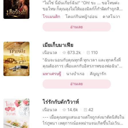
เรื่องสั้นคัดสรร
"ไม่ใช่ นี่มันเกียร์ฉัน!" "Oh! ขะ ... ขอโทษค่ะ
ขอโทษ ก็คุณลุงไม่ให้มองมิลก์ก็กำผิดกำถูกสิคะ
แล้วข้ามมาทำไมตอนรถไม่นิ่งละคะ" "ใครมัน
โรแมนติก
โคแก่กินหญ้าอ่อน
คาสโนวา
จะไปคิด ว่าเธอจะคิดทำมิดีมิร้ายกับฉันเล่า" "มิ
บทบาทที่เฉยเมย หญิง
ลก์เหรอคะ ที่คิดทำมิดีมิร้ายกับคุณลุงน่ะ ไม่ใช่
อ่านเลย
บทบาทที่มีเสน่ห์ ชาย
R-18
โรแมนติก
ใช่คุณลุงเหรอคะ มาสอนมิลก์ขับรถแท้ๆ ตรง
การมีเพศสัมพันธ์ครั้งแรก
นั้นยังจะตั้งอยู่อีก"
เมียเก็บมาเฟีย
โดนบังคับมาหลงรัก
เนื้อนวล
673.2k
110
"ฉันจะนอนกับคุณทุกที่ ทุกเวลา และทุกครั้งที่
คุณต้องการ เพื่อแลกกับอิสรภาพของพ่อฉัน"
"แล้วถ้าผมไม่ตกลงล่ะ" ในที่สุดเขาก็พูดออกมา
มหาเศรษฐี
นางบำเรอ
สัญญารัก
จนได้ ยาหยีก้มหน้าซ่อนความเจ็บช้ำเอาไว้จน
บทบาทที่เป็นผู้ใหญ่ ชาย
โรแมนติก
มิด ก่อนจะเงยหน้าขึ้นอีกครั้งและพูดออกไป
อ่านเลย
ความปรารถนาทางเพศ
ทาสทางเพศ
เสียงแผ่วเบา "ฉันจะให้คุณดูสินค้าก่อน
มาเฟีย
กับดัก
โดนบังคับมาหลงรัก
ก็ได้...แล้วค่อยตัดสินใจ" เมื่อบิดาของตนเป็น
ไร่รักกับดักวิวาห์
โจรขโมยเพช
เนื้อนวล
14.6k
42
--- เมื่อคุณหนูแสนเอาแต่ใจถูกส่งมาดัดนิสัยใน
ไร่ภูพนา เหตุการณ์อลหม่านจนเกิดขึ้นไม่เว้น