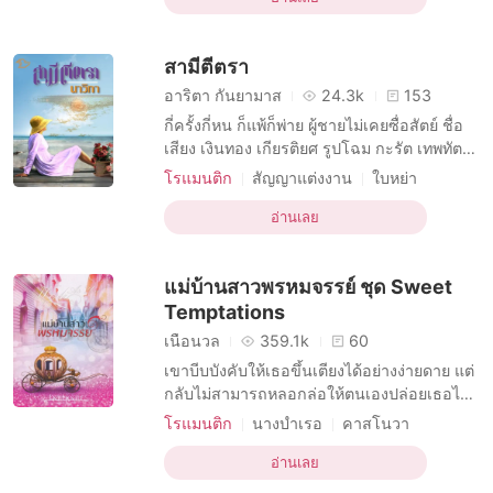
มาเฟีย
เมียเก็บ
ความรักที่เย็นชา
บุตรสำหรับเธอ แต่เป็นมารร้ายที่ทำให้เธอ
โดนบังคับมาหลงรัก
ตระหนกตกใจสุดขีด เขาทำให้จังหวะเพลงชี
สามีตีตรา
วิตข
อาริตา กันยามาส
24.3k
153
กี่ครั้งกี่หน ก็แพ้ก็พ่าย ผู้ชายไม่เคยซื่อสัตย์ ชื่อ
เสียง เงินทอง เกียรติยศ รูปโฉม กะรัต เทพทัต
ไม่อาจนำมาทระนงได้ กี่คราที่ต้องแก้มือใหม่
โรแมนติก
สัญญาแต่งงาน
ใบหย่า
ถูกตราหน้า ประณามว่าสามผัว มิหนำซ้ำหน
ครอบครัว
โรแมนติก
คู่สามีภรรยา
สุดท้าย เมื่อเขาตายจากไปมิได้จบกันแค่นั้น แต่
อ่านเลย
อดีตภรรยา
การทรยศ
สายน้ำผึ้ง เพื่อนสนิท คบกันมา 12 ปี กลับกลาย
โดนบังคับมาหลงรัก
เป็นเพื่อนสนิท คิดคด อุ้มท้องเยาะเ
แม่บ้านสาวพรหมจรรย์ ชุด Sweet
Temptations
เนื้อนวล
359.1k
60
เขาบีบบังคับให้เธอขึ้นเตียงได้อย่างง่ายดาย แต่
กลับไม่สามารถหลอกล่อให้ตนเองปล่อยเธอไป
ได้... คีแรน จอห์นสโตน คือผู้ชายสายดาร์ก
โรแมนติก
นางบำเรอ
คาสโนวา
เขามีพร้อมทั้งอำนาจและเงินตรา ความ
บทบาทที่เป็นชายหล่อ
ปรารถนาเดียวของผู้ชายเถื่อนคนนี้ก็คือการได้
อ่านเลย
บทบาทที่มีเสน่ห์ ชาย
โรแมนติก
ครอบครองสาวใช้ของตนเอง เขายอมทำทุก