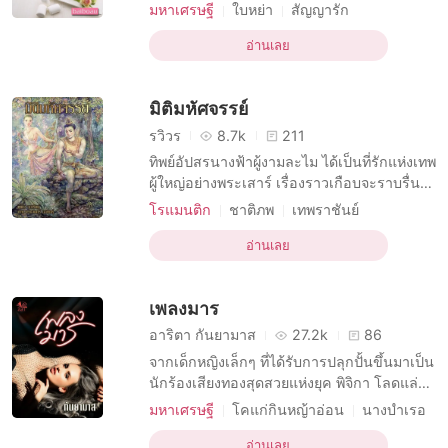
แต่ละวัน --- “แหวะๆๆๆๆๆ” เอกกวียืนท้าว
มหาเศรษฐี
ใบหย่า
สัญญารัก
สะเอวมองคุณหนูตัวร้ายที่กำลังโก่งคออาเจียน
บทบาทที่เป็นชายหล่อ
บทบาทที่ดื้อรั้น หญิง
เอาอาหารเช้าออกมาจนหมดไส้หมดพุงอย่าง
อ่านเลย
โรแมนติก
ความปรารถนาทางเพศ
อ่อนอกอ่อนใจ “จะอ้วกจนตายไปข้างเลยหรือไง
มหาเศรษฐี
นายหัว
แม่คุ๊ณ” คนที่อ้วกอยู่หันมามอง น้ำหูน้ำตาไหล
มิติมหัศจรรย์
“ก็ฉันเหม็น
การมีเพศสัมพันธ์ครั้งแรก
โดนบังคับมาหลงรัก
รวิวร
8.7k
211
ทิพย์อัปสรนางฟ้าผู้งามละไม ได้เป็นที่รักแห่งเทพ
ผู้ใหญ่อย่างพระเสาร์ เรื่องราวเกือบจะราบรื่น
แล้ว ถ้านางจะไม่เป็นที่รักแห่งองค์พระอังคาร
โรแมนติก
ชาติภพ
เทพราชันย์
เทพแห่งสงครามผู้แกร่งกร้าวด้วย ดังนั้น
ความลึกลับ
ผจญภัย
นางฟ้า
อมนุษย์
สงครามแห่งสวรรค์จึงบันเกิด!
อ่านเลย
การอยู่กินด้วยกัน
โดนบังคับมาหลงรัก
เพลงมาร
อาริตา กันยามาส
27.2k
86
จากเด็กหญิงเล็กๆ ที่ได้รับการปลุกปั้นขึ้นมาเป็น
นักร้องเสียงทองสุดสวยแห่งยุค พิจิกา โลดแล่น
ไปตามจังหวะเสียงเพลงจนถึงจุดสุดยอดในชีวิต
มหาเศรษฐี
โคแก่กินหญ้าอ่อน
นางบำเรอ
และเส้นทางนั้นก็ไม่ได้งดงามเสมอไปเมื่อ สุวิชา
บทบาทที่เป็นชายหล่อ
R-18
โรแมนติก
ชายหนุ่มรูปงามก้าวผ่านมา เขาไม่ได้เป็นเทพ
อ่านเลย