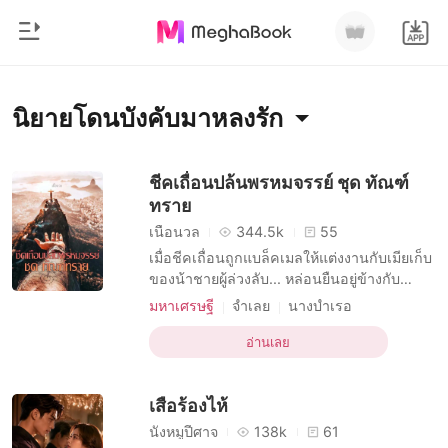
0
หน้าแรก
นิยายโดนบังคับมาหลงรัก
เติมเงิน
หมวดหมู่
ชีคเถื่อนปล้นพรหมจรรย์ ชุด ทัณฑ์
ทราย
สมัยใหม่
ประวัติการอ่าน
เนื้อนวล
344.5k
55
ประวัติศาสตร์
เมื่อชีคเถื่อนถูกแบล็คเมลให้แต่งงานกับเมียเก็บ
ออกจากระบบ
ของน้าชายผู้ล่วงลับ... หล่อนยืนอยู่ข้างกับ
โรแมนติก
หน้าต่าง แสงแดดยามสายส่องกระทบเข้ามา
มหาเศรษฐี
จำเลย
นางบำเรอ
นิยายวาย
ทางด้านหลังของหญิงสาว มันทำให้เขาเห็น
บทบาทที่เป็นชายหล่อ
ดาวน์โหลดแอป
สัดส่วนสมบูรณ์แบบได้ชัดเจนเต็มสองตา เลือด
อ่านเลย
มหาเศรษฐี
บทบาทที่มีเสน่ห์ ชาย
ตะวันออก
หนุ่มในกายเดือดพล่าน ความต้องการทางเพศ
ความปรารถนาทางเพศ
มหาเศรษฐี
ระเบิดขึ้นภายในช่องท้องอย่างรุนแรง เขา
รายการ
เสือร้องไห้
ต้องการหล่อน... ต้องกา
เมียเก็บ
การกักขัง
โดนบังคับมาหลงรัก
นังหมูปีศาจ
138k
61