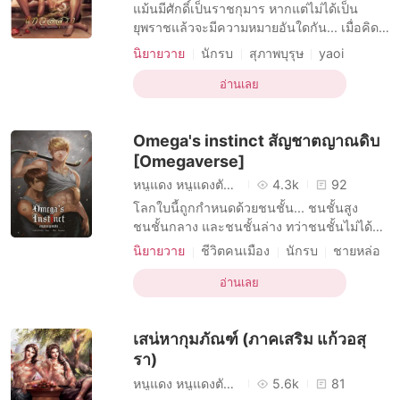
เรื่องสั้นคัดสรร
แม้นมีศักดิ์เป็นราชกุมาร หากแต่ไม่ได้เป็น
ยุพราชแล้วจะมีความหมายอันใดกัน... เมื่อคิด
เห็นเป็นเช่นนั้น ‘วิรัลย์’ ราชกุมารผู้ถูกลืมแห่ง
นิยายวาย
นักรบ
สุภาพบุรุษ
yaoi
แคว้นเวรุฬาจึงหมายทำการใหญ่ ขันอาสาพระ
ราชบิดานำทัพต่อกรกับแคว้นอริราชย์เพื่อสร้าง
อ่านเลย
ความดีความชอบ แต่ยักษ์ป่าหรือจะสู้จอมอสุรา
จากแคว้นปรมะอันยิ่งใหญ่ ศึกครั้งนั้น วิรัลย์จ
Omega's instinct สัญชาตญาณดิบ
[Omegaverse]
หนูแดง หนูแดงตัวน้อย
4.3k
92
โลกใบนี้ถูกกำหนดด้วยชนชั้น... ชนชั้นสูง
ชนชั้นกลาง และชนชั้นล่าง ทว่าชนชั้นไม่ได้ถูก
แบ่งแยกโดยชาติตระกูล ทว่าแบ่งแยกโดย ‘เพศ’
นิยายวาย
ชีวิตคนเมือง
นักรบ
ชายหล่อ
อัลฟ่า [ α ] ...ชนชั้นสูงที่มีสิทธิ์แทบจะในทุก
ทรยศ
yaoi
อย่าง เบต้า [ β ] ...ชนชั้นกลางที่มีชีวิตล่องลอย
อ่านเลย
ไปวันๆ โอเมก้า [ Ω ] ...ชนชั้นล่างที่แทบจะไม่
ถูกเรียกว่ามนุษย์ ...เศษสวะในสังคม
เสน่หากุมภัณฑ์ (ภาคเสริม แก้วอสุ
รา)
หนูแดง หนูแดงตัวน้อย
5.6k
81