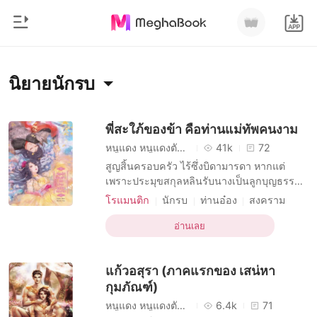
0
หน้าแรก
นิยายนักรบ
เติมเงิน
หมวดหมู่
พี่สะใภ้ของข้า คือท่านแม่ทัพคนงาม
หนูแดง หนูแดงตัวน้อย
41k
72
สมัยใหม่
ประวัติการอ่าน
สูญสิ้นครอบครัว ไร้ซึ่งบิดามารดา หากแต่
ประวัติศาสตร์
เพราะประมุขสกุลหลินรับนางเป็นลูกบุญธรรม
‘หลินซานซาน’ จึงมีโอกาสได้ใกล้ชิดกับญาติผู้พี่
ออกจากระบบ
โรแมนติก
โรแมนติก
นักรบ
ท่านอ๋อง
สงคราม
ที่นางมีจิตปฏิพัทธ์มาแต่เยาว์วัย หากทว่าวันหนึ่ง
มีเสน่ห์
อาร์-18
จีนโบราณ
นิยายวาย
นางก็ต้องใจสลาย เมื่อเขาเข้าพิธีมงคลสมรส
อ่านเลย
ดาวน์โหลดแอป
พระราชทาน ตบแต่งฮูหยินซึ่งไม่เคยเห็นแม้แต่
มหาเศรษฐี
หน้าตาเข้าตระกูล หลินซานซานแทบกัดลิ้นตาย
แก้วอสุรา (ภาคแรกของ เสน่หา
ทว่
รายการ
กุมภัณฑ์)
หนูแดง หนูแดงตัวน้อย
6.4k
71