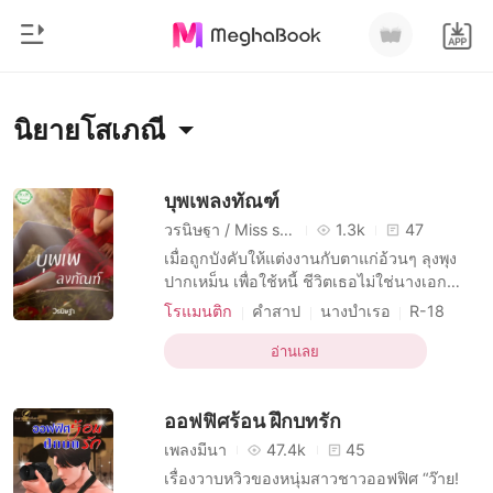
0
หน้าแรก
นิยายโสเภณี
เติมเงิน
หมวดหมู่
บุพเพลงทัณฑ์
วรนิษฐา / Miss sexy
1.3k
47
สมัยใหม่
ประวัติการอ่าน
เมื่อถูกบังคับให้แต่งงานกับตาแก่อ้วนๆ ลุงพุง
ประวัติศาสตร์
ปากเหม็น เพื่อใช้หนี้ ชีวิตเธอไม่ใช่นางเอก
นิยายที่จะมีเจ้าชายขี่ม้าขาวมาช่วย ในเมื่อจะ
ออกจากระบบ
โรแมนติก
โรแมนติก
คำสาป
นางบำเรอ
R-18
ต้องตกนรกขนาดนี้แล้ว เธอจึงขอใช้ชีวิตที่
นิยายอีโรติก
โสเภณี
มหาเศรษฐี
นิยายวาย
เหลือแบบสุดโต่ง เพราะไม่อยากให้จิ้นที่
อ่านเลย
การมีเพศสัมพันธ์ครั้งแรก
ดาวน์โหลดแอป
ทะนุถนอมต้องถูกทะลวงด้วยตาแก่ร่างอ้วน นั่น
มหาเศรษฐี
ความปรารถนาอย่างบ้าคลั่ง
ทำให้คืนสุดท้ายก่อนที่จะไม่โสด เธอได้ตัดสินใจ
ออฟฟิศร้อน ฝึกบทรัก
ที่จ
รายการ
เพลงมีนา
47.4k
45
เรื่องวาบหวิวของหนุ่มสาวชาวออฟฟิศ “ว๊าย!