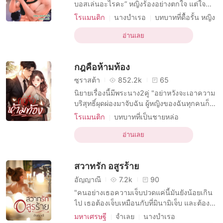
เรื่องสั้นคัดสรร
บอสเล่นอะไรคะ” หญิงร้องอย่างตกใจ แต่ใจ
เต้นรัว บอสจะเอาจริงเหรอ ตอนนี้เธอนั่งบนตัก
โรแมนติก
นางบำเรอ
บทบาทที่ดื้อรั้น หญิง
บอส แผ่นหลังแนบแผ่นอกของเขา มือใหญ่โอบ
R-18
โรแมนติก
โสเภณี
มาตะปบหน้าอกของเธออย่างรวดเร็ว เสื้อผ้า
อ่านเลย
การมีเพศสัมพันธ์ครั้งแรก
รักแรกพบ
เสียดสีเนื้อทำให้เธอคับยุบยิบและเสียวซ่านจน
ที่ทำงาน
ดราม่า
CEO
อยากครางออกมา “ผมไม่เล่นหรอกนะ”
กฎคือห้ามท้อง
ซูราสต้า
852.2k
65
นิยายเรื่องนี้มีพระนาง2คู่ "อย่าหวังจะเอาความ
บริสุทธิ์ผุดผ่องมาจับฉัน ผู้หญิงของฉันทุกคนก็
สาวบริสุทธิ์ทั้งนั้นแล้วอย่าลืมคุมกำเนิด ถ้าไม่
โรแมนติก
บทบาทที่เป็นชายหล่อ
อยากทำแท้ง! เพราะฉันไม่มีทางมีทายาทกับผู้
บทบาทที่มีเสน่ห์ หญิง
ตลกขบขัน
หญิงชั้นต่ำ" VS "อะไรที่ฉันอยากได้​ ฉันต้องได้​
อ่านเลย
โรแมนติก
โสเภณี
ทาสทางเพศ
แม้แต่ตัวนายถ้าฉันต้องการ​ นายก็ไม่มีสิทธิ์​
การมีเพศสัมพันธ์ครั้งแรก
ปฏิเสธ​"
สวาทรัก อสูรร้าย
ความปรารถนาอย่างบ้าคลั่ง
อัญญาณี
7.2k
90
"คนอย่างเธอความเจ็บปวดแค่นี้มันยังน้อยเกิน
ไป เธอต้องเจ็บเหมือนกับที่มินามิเจ็บ และต้อง
เจ็บยิ่งกว่าหลายร้อยเท่า ฉันจะทำให้เธอตาย
มหาเศรษฐี
จำเลย
นางบำเรอ