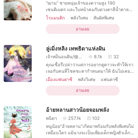
เรื่องสั้นคัดสรร
“ฌาน” ชายหนุ่มเจ้าของความสูง 190
เซนติเมตร และใบหน้าคมกับดวงตาสีน้ำตาลสี
เดียวกับเส้นผมที่ยาวประบ่าของเขา ดูเพียงแวบ
โรแมนติก
พลังวิเศษ
สัมผัสพิเศษ
เดียวก็รู้ว่าชายหนุ่มวันสายสิบสี่คนนี้ไม่ใช่คน
บทบาทที่มีเสน่ห์ หญิง
ไทยแท้แต่สำเนียงของเขามิผิดเพี้ยนจากคนไทย
อ่านเลย
ความปรารถนาทางเพศ
ผู้มีพลังวิเศษ
เลยสักนิด ตลอด 3 ปีที่ผ่านมาเขาอยู่อย่างสงบ
การมีเพศสัมพันธ์ครั้งแรก
และปิดบังฐานะที่แท้จริงของตน จนเมื่อวันหนึ่ง
ลู่เมิ่งหลิง เทพธิดาแห่งฝัน
เขาได้พบกับ
ความปรารถนาอย่างบ้าคลั่ง
เจ้าหมีนอนฝัน/做梦的熊
8.1k
32
คุณเชื่อรึเปล่าว่าแค่การอยากดูดาวจะทำให้เรา
เจอกับคนที่โชคชะตากำหนดมาให้ ฉันไม่เคย
เชื่อเลยจนมาเจอกับตัวเอง เป็นเพราะดาวหรือ
เมืองแฟนตาซี
พลังวิเศษ
แฟนตาซี
เพราะโชคชะตากันนะที่ทำให้เขากับเธอมาเจอ
นิยายจีน
เทพบุตร
เทพสงคราม
กันในสถานที่และห้วงเวลาที่ต่างออกไป
อ่านเลย
การถ่ายโอนหน่วยความจำ
คู่รักแห่งโชคชะตา
อ้ายหลานสาวน้อยจอมพลัง
พนิดา
257.1k
102
หนูน้อย"อ้ายหลาน"เกิดมาพร้อมกับพลังพิเศษไม่
เหมือนใคร แม้นางจะเป็นเพียงเด็กหญิงตัวเล็กๆ