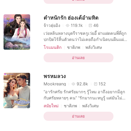
บทบาทที่รอบคอบ ชาย
โรแมนติก
แต่งงานที่ดินแดนลึกลับเพราะคำมั่นสัญญาที่ผู้มี
เทพนิยาย
การอยู่กินด้วยกัน
พระคุณได้ให้คำสัจแด่อีกฝ่ายเอาไว้เธอนั้นต้อง
ตำหนักรัก ฮ่องเต้อำมหิต
เจอ
การมีเพศสัมพันธ์ครั้งแรก
ย้อนยุค
ดราม่า
จ้าวฮุ่ยอิง
119.1k
46
เว่ยหลินหลางบุตรีราชครูเว่ยอี้ ฝาแฝดคนพี่ที่ถูก
ปกปิดไร้สิ้นตัวตนว่าไม่เคยถือกำเนิดบนผืนแผ่น
ดิน ด้วยนางเกิดมาพร้อมดวงชะตาอันแข็งกล้า
โรแมนติก
ชาติภพ
พลังวิเศษ
เป็นดวงล้มบัลลังก์หงส์ของแคว้นต้าโจว นางจึง
บทบาทที่กล้าหาญ ชาย
ถูกส่งตัวไปพำนักอยู่ที่หอดวงดาวให้ผู้คุมกฎเลี้ยง
อ่านเลย
บทบาทที่แข็งแกร่ง หญิง
ฝาแฝด
แก้แค้น
ดู และนางก้าวออกจากหอดวงดาวในรอบ 17 ปี
การปกปิดตัวตน
นางเอกเก่งกาจ
เพื่อกลับมาล้มบัลลังก์หงส์ที่ทำลายตระกู
พรหมลวง
ย้อนยุค
จีนโบราณ
Mookreang
92.8k
152
“อารักศรัย รักศรัยมากๆ รู้ไหม อาถึงอยากมีลูก
กับศรัยหลายๆ คน” “รักมากนะหนูรู้ แต่มันไม่
เกี่ยวกันเลยที่ต้องมีลูกหลายคน” “ก็จริงค่ะ ไม่ว่า
สมัยใหม่
ชาติภพ
พลังวิเศษ
จะมีลูกมากหรือน้อยหรือไม่มีเลยความรักที่อามี
บทบาทที่เป็นผู้ใหญ่ ชาย
ต่อยายหนูของอาก็ไม่ได้ลดลงเลย แต่ที่อยากมี
อ่านเลย
บทบาทที่ดื้อรั้น หญิง
ความลึกลับ
ลูกหลายคนเพราะนึกถึงตัวเอง นึกถึงหนู การ
สาวน้อยเวทมนตร์
ความตาย
ดราม่า
เป็นลูกคนเดียวไม่มีพี่น้องอยู่ใกล้ๆ มัน