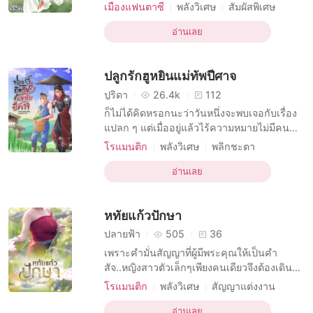
แต่นางก็มีพลังมหาศาลสามารถยกกระสอบข้าว
เมืองแฟนตาซี
พลังวิเศษ
สัมผัสพิเศษ
ด้วยมือเดียว ก้อนหินสิบคนโอบนางก็สามารถ
บทบาทอัจฉริยะ
ผู้มีพลังวิเศษ
นิยายจีน
ยกทุ่มได้อย่างง่ายดาย และจมูกนางไวต่อกลิ่น
อ่านเลย
เด็กน่ารัก
การปกปิดตัวตน
ยิ่งนักแม้สิ่งนั้นจะอยู่ไกลเพียงใดโดยเฉพาะ
คู่รักแห่งโชคชะตา
นางเอกเก่งกาจ
อาหาร นางมีจมูกที่พิเศษสามารถแยกแยะสิ่งมี
ปลูกรักฮูหยินแม่ทัพปีศาจ
พิษและไม่ม
ปูริดา
26.4k
112
ก็ไม่ได้คิดหรอกนะว่าวันหนึ่งจะพบเจอกับเรื่อง
แปลก ๆ แต่เมื่ออยู่แล้วไร้ความหมายไม่มีคน
ที่รักและรักเรา เขาจึงเลือกที่จะแลกทั้งที่ไม่ได้
โรแมนติก
พลังวิเศษ
พลิกชะตา
มั่นใจเลยว่าจะได้พบกับคนที่รักจริงหรือเปล่า
โรแมนติก
นิยายจีน
แม่ทัพ
กับดัก
แต่ก็ตัดสินใจเลือกไปแล้ว... “อาซวงเป็นของข้า
อ่านเลย
รักแรก
จีนโบราณ
ใช่หรือไม่” ก็มิค่อยเข้าใจสักเท่าไหร่และคิดว่า
มิน่าจะมีอะไรมากมาย เก้าเทียนรุ่ย
หทัยแก้วปักษา
ปลายฟ้า
505
36
เพราะคำมั่นสัญญาที่ผู้มีพระคุณให้เป็นคำ
สัจ..หญิงสาวตัวเล็กๆเพียงคนเดียวจึงต้องเดิน
ทางแรมเดือนเพื่อเข้าไปในป่าลึกและแล้วเธอ
โรแมนติก
พลังวิเศษ
สัญญาแต่งงาน
ก็ได้พบพานกับใครบางคน หรืออาจเรียกว่าบาง
บทบาทที่มีเสน่ห์ หญิง
ตนก็ว่าได้... กรองแก้วหญิงสาวที่ต้องถูกส่งมา
อ่านเลย