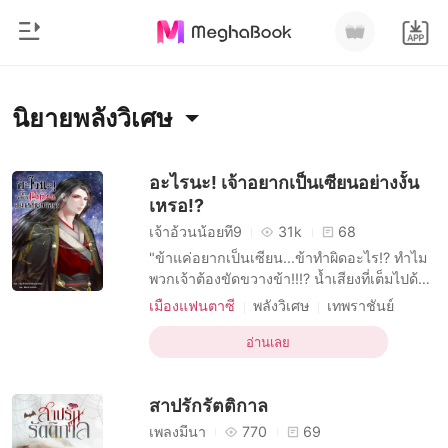
0
หน้าแรก
นิยายพลังวิเศษ
เติมเงิน
หมวดหมู่
อะไรนะ! เจ้าอยากเป็นเซียนอย่างงั้น
เหรอ!?
สมัยใหม่
ประวัติการอ่าน
เจ้าอ้วนน้อยที่9
31k
68
ประวัติศาสตร์
"ข้าแค่อยากเป็นเซียน...ข้าทำผิดอะไร!? ทำไม
ออกจากระบบ
พวกเจ้าต้องขัดขวางข้า!!!? น้ำเสียงที่เต็มไปด้วย
โรแมนติก
ความเดือดดาลคำรามกู่ก้องไปทั่วทุกชั้น
เมืองแฟนตาซี
พลังวิเศษ
เทพราชันย์
นิยายวาย
ฟ้า...บุรุษผู้เต็มไปด้วยจิตสังหารกำลังแหงนมอง
แอคชั่น
กำลังภายใน
ปีศาจ
ดาวน์โหลดแอป
ไปยังเงาทั้ง 9
อ่านเลย
มหาเศรษฐี
เทพสงคราม
ความตาย
การท่องโลก
รายการ
สาปรักรัตติกาล
เพลงมีนา
770
69