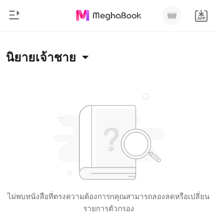
0
หน้าแรก
นิยายเจ้าชาย
เติมเงิน
หมวดหมู่
สมัยใหม่
ประวัติการอ่าน
ประวัติศาสตร์
ออกจากระบบ
โรแมนติก
นิยายวาย
ดาวน์โหลดแอป
มหาเศรษฐี
รายการ
ไม่พบหนังสือที่ตรงความต้องการnคุณสามารถลองลดหรือเปลี่ยน
รายการตัวกรอง