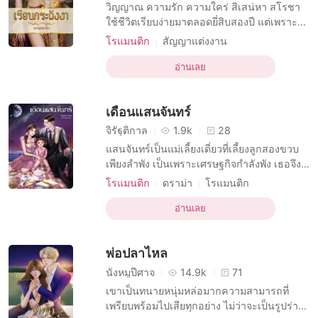
เรื่องสั้นคัดสรร
วิญญาณ ความรัก ความใคร่ สิเสน่หา สโรชา
ใช้ชีวิตเรียบง่ายมาตลอดยี่สิบสองปี แต่เพราะ
คำขอร้องกึ่งบังคับให้เธอต้องแต่งงานกับหลาน
โรแมนติก
สัญญาแต่งงาน
ชายของแม่เลี้ยง ทำให้เธอต้องจำใจแต่งงานกับ
บทบาทที่ขี้กลัว หญิง
นิยายอีโรติก
ธีรภัทร ทนายหนุ่มอนาคตไกลวัยยี่สิบแปด ทว่า
อ่านเลย
ความต้องการทางเพศ
ทนายชาย
เมื่อแต่งงานแล้วชีวิตแต่งงานไม่ได้ราบรื่นอย่าง
การอยู่กินด้วยกัน
ความรักหมกมุ่น
ที่คิด มันมาพร้อมมรดกชิ้นสุดท้ายที่คุณตาทิ้งไว
เดือนแสนจันทร์
ดราม่า
หลายอัตลักษณ์
หวาน
จิรัฐติกาล
1.9k
28
แสนจันทร์เป็นแม่เลี้ยงเดี่ยวที่เลี้ยงลูกสองขวบ
เพียงลำพัง เป็นเพราะเศรษฐกิจกำลังพัง เธอจึง
ถูกไล่ออกจากงาน จึงคิดหมายหาอาชีพใหม่ที่
โรแมนติก
ดราม่า
โรแมนติก
เธอสามารถเลี้ยงลูกได้ สุดท้ายเธอก็พบว่า
นักเขียน หญิง
ทนายชาย
การเลี้ยงลูก
อาชีพนักเขียน เป็นอาชีพที่ดี เธอจึงตั้งใจเขียน
อ่านเลย
นิยายเรื่องแรกด้วยความตั้งใจ หนทางหาเลี้ยง
ครอบครัวดูเหมือนจะได้ดีขึ้นเรื่อย ๆ เมื่อนิ
พ่อปลาไหล
นังหมูปีศาจ
14.9k
71
เขาเป็นทนายหนุ่มหล่อมากความสามารถที่
เพรียบพร้อมไปเสียทุกอย่าง ไม่ว่าจะเป็นรูปร่าง