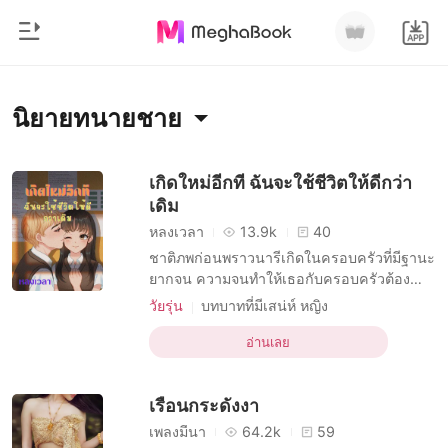
0
หน้าแรก
นิยายทนายชาย
เติมเงิน
หมวดหมู่
เกิดใหม่อีกที ฉันจะใช้ชีวิตให้ดีกว่า
เดิม
สมัยใหม่
ประวัติการอ่าน
หลงเวลา
13.9k
40
ประวัติศาสตร์
ชาติภพก่อนพราวนารีเกิดในครอบครัวที่มีฐานะ
ออกจากระบบ
ยากจน ความจนทำให้เธอกับครอบครัวต้อง
โรแมนติก
พลัดพราก เธอย้ายถิ่นฐานบ่อยจนเพื่อนที่เคย
วัยรุ่น
บทบาทที่มีเสน่ห์ หญิง
นิยายวาย
สนิทสนมก็ห่างเหินกันไปเพราะยังอยู่ในยุคของ
บทบาทอัจฉริยะ
วัยรุ่น
โรแมนติก
ดาวน์โหลดแอป
จดหมายไม่มีโทรศัพท์ที่มองเห็นหน้ากันเช่น
อ่านเลย
มหาเศรษฐี
ทนายชาย
นักเรียนดีเด่น
ปัจจุบันนี้ พราวนารีหญิงสาวสู้ชีวิต พยายามใช้
แกล้งทำเป็นคนรัก
ความรักในวัยเด็ก
ชีวิตให้ดีแต่ก็ไม่เป็นดังหวัง การศึกษาที่วาดหวัง
รายการ
เรือนกระดังงา
ก็ไม่อาจ
เพลงมีนา
64.2k
59