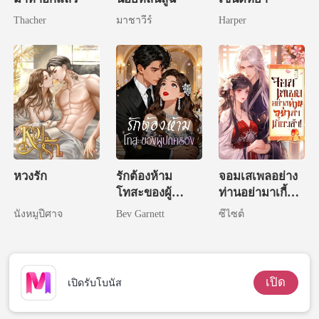
Thacher
มาชาวีร์
Harper
หวงรัก
รักต้องห้าม
จอมเสเพลอย่าง
โทสะของผู้
ท่านอย่ามาเกี้ยว
ปกครอง
ข้า!
นังหมูปีศาจ
Bev Garnett
ซีไซต์
เปิด
เปิดรับโบนัส