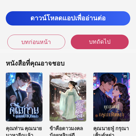
ดาวน์โหลดแอปเพื่ออ่านต่อ
บทถัดไป
บทก่อนหน้า
หนังสือที่คุณอาจชอบ
คุณท่าน คุณนาย
ข้าคือดาวมงคล
คุณนายฟู่ กรุณา
มาหาอีกแล้ว
น้อยหลินลู่ฉี
เซ็นต์หย่า