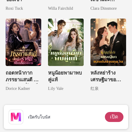
ประธานร้าย
Roxi Tuck
Willa Fairchild
Clara Dinsmore
ถอดหน้ากาก
หนูน้อยพามาพบ
หลังหย่าร้าง
ภรรยาแสนดี ฉัน
คู่แท้
เศรษฐีมาขอ
คือราชินีที่ใครก็
แต่งงานทุกวัน
Dorice Kadner
Lily Vale
红泉
ต้องการ
เปิด
เปิดรับโบนัส