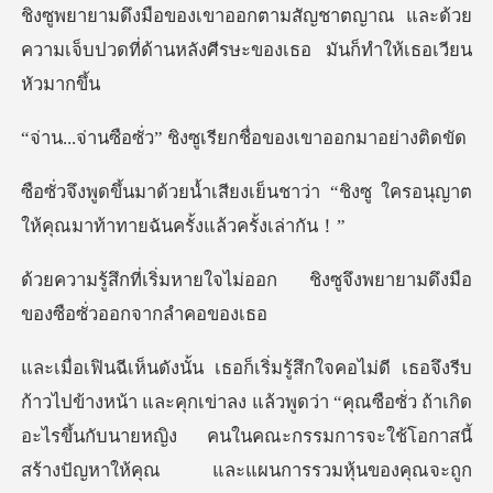
ชิงซูพยายามดึงมือของเขาออกตามสัญชาตญา
” ชิงซูเรียกชื่อของ
ย็นชาว่า “ชิงซู ใครอนุญาต
ให้คุณม
จไม่ออก ชิงซูจึงพยายามดึงม
และคุกเข่าลง แล้วพูดว่า “คุณซือซั่ว ถ้าเกิด
อะไรขึ้นกับนายหญิง คนในคณะกรรมการ