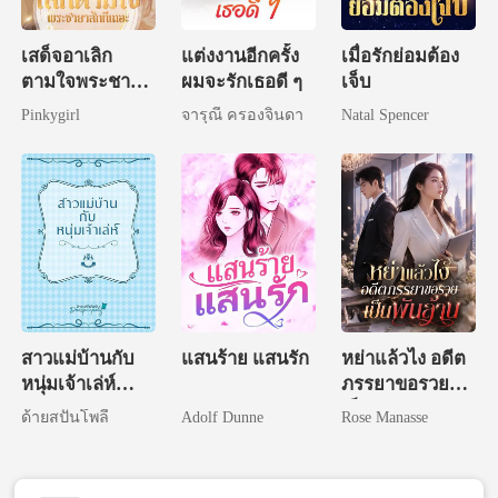
เสด็จอาเลิก
แต่งงานอีกครั้ง
เมื่อรักย่อมต้อง
ตามใจพระชายา
ผมจะรักเธอดี ๆ
เจ็บ
สักทีเถอะ
Pinkygirl
จารุณี ครองจินดา
Natal Spencer
สาวแม่บ้านกับ
แสนร้าย แสนรัก
หย่าแล้วไง อดีต
หนุ่มเจ้าเล่ห์
ภรรยาขอรวย
(NC)
เป็นพันล้าน
ด้ายสปันโพลี
Adolf Dunne
Rose Manasse