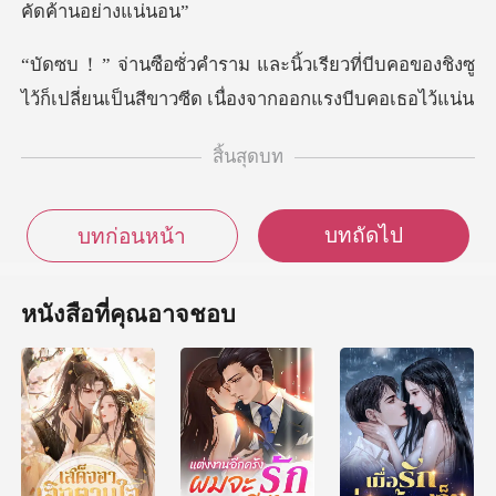
ยวที่บีบคอของชิงซู
ไว้ก็เปลี่ยนเป็นสี
สิ้นสุดบท
บทถัดไป
บทก่อนหน้า
หนังสือที่คุณอาจชอบ