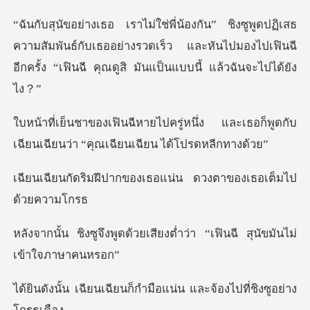
ธ
ความสัมพันธ์กับเธออย่างรวดเร็ว และหันไปมองไปเฟินฉี
อีกค
หนึ่ง และเธอก็พูดกับ
เฉียนเฉียนว่า
กของเธอแน่น ดวงตาของ
วยเสียงต่ำว่า “เฟินฉี สุน
ยนก็กำมือแน่น และจ้องไ