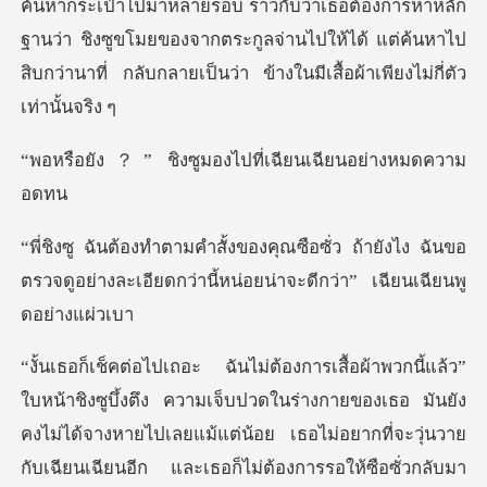
ค้นหากระเป๋าไปมาหลายรอบ ราวกับว่าเธอต้องการหาหลัก
ฐานว่า ชิงซูขโมยของจากตระกูล
ูมองไปที่เฉียนเฉี
ถ้ายังไง ฉันขอ
ตรวจดูอย่างละเอียดกว่านี้ห
วามเจ็บปวดในร่างกายของเธอ มันยัง
คงไม่ได้จางหายไปเลยแม้แต่น้อย เธอไม่อยากที่จะ