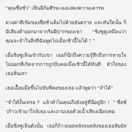
ฟินฉีก้มศีรษะล
้น ก็
มีเสียงต่ำออกมาจากริมฝีปากของเขา “ชิงซูดูเหม
ู้สึกถึงการหายใจ
ไม่ออกที่เกิดจากการถูกบีบ
ปจับที่คอของเธอ แ
ู่ที่นี่อยู่อีก！ ” ซือซั่
วก้าวเข้าม
ัส