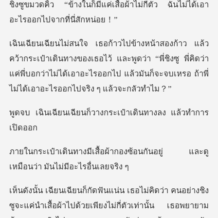
เสื้อผ้าไม่กี่ตัว ฉันไม่ได้เ
งของเธอไว้ และพูดว่า “พี่ชิงซู พี่คิดว่า
แค่พี่บอกว่าไม่ได้เอาอะไรออก
นก็วางกระเป๋าเดินทา
ากองซ้อนกันอยู่ และดู
เหมือนว
เท่านั้น เธอพยายาม