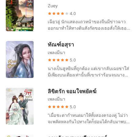
เจียมตัวอยู่แคว้นเป่ยเหลียงสิบกว่าปี แต่กลับ
ครั้งแรกกับเจ้าแล้ว เจ้าต้องรับผิดชอบข้า"
กลมน้อยกลอกกลิ้งไปมาอย่างสับสน นิ้วมือ
Zuey
ถูกกล่าวหาว่าคบคิดกับศัตรู คนทั้งแคว้นเซิ่ง
สั้น ๆ นี่มันอะไร ขยับปลายเท้าเข้าหากัน ขาก็
ถังต่างก็ด่าทอยกใหญ่ ชาติก่อน… ซูเฉิงอิ้ง
4.0
สั้น พลิกฝ่ามือตัวเองไปมา สีหน้าคล้ายคน
ต้องยืนมองน้องสาวกับรักแรกของตนสนิท
เฉียวลู่ นักแสดงแถวหน้าของจีนมีข่าวฉาว
อยากร้องไห้ นี่มันโลกถล่มใส่หัวของเธอหรือ
สนมกัน ครองโลก ส่วนตัวเองกลับโดน
ออกมาทำให้ทางต้นสังกัดของเธอสั่งให้เธอ
อย่างไรกัน เปรี๊ยะ ! ยันต์ขับไล่ภูตผีถูกปาใส่
ประหารชีวิต เลือดสาดตะวัน เมื่อตื่นขึ้นอีก
งดออกสื่อชั่วคราว จึงเป็นโอกาสที่หาได้ยาก
นางสุดแรง ก่อนที่มันจะปลิวร่อนลงไปกองอยู่
ครั้ง… ซูเฉิงอิ้งถือดาบกลับมา ฟาดแรก… ตัด
สำหรับคนงานยุ่งตลอดทั้งปีของเธอที่จะได้พัก
ทัณฑ์อสุรา
บนพื้น ยันต์ไม่เกิดการเผาไหม้ ผีร้ายยังคงอยู่
สายเลือด ฟันน้องสาวอกตัญญู ฟาดที่สอง…
ผ่อน เฉียวลู่เดินทางกลับบ้านเกิดของเธอและ
ในร่างกายของเด็กน้อย "เจ้า ๆ ๆ ออกไปจาก
ตัดความรัก ฟันรักแรกที่หน้าเนื้อใจเสือ ฟาด
เพลงมีนา
การกลับไปครั้งนี้ทำให้ชีวิตของเฉียวลู่เปลี่ยน
ร่างของนางเดี๋ยวนี้ !" นักพรตเฒ่าชี้นิ้วพร้อม
ที่สาม… ตัดคำพูด ฟันทุกเสียงนินทาของเป่ย
ไปตลอดการ ฉีหมิงเยี่ยน อนุชาองค์เล็กของ
5.0
ดึงยันต์สายฟ้าฟาดออกมาอีกแผ่น นี่นับเป็น
เหลียงที่บิดเบือนความจริง ฟาดที่สี่… ตงฟาง
ฮ่องเต้แห่งแคว้นฉี ถูกลอบปลงพระชนม์
นางเป็นฮูหยินที่ถูกต้อง แต่เขากลับเฉยชาใส่
ยันต์ที่ทรงพลังที่สุดของเขาแล้ว รีบปาใส่เด็ก
ไป๋เยว่ “หรือว่าฮูหยินอยากจะฆ่าสามีผู้นี้ด้วย
ระหว่างที่เดินทางมาทำหน้าที่เจรจาสงบศึกกับ
มีเพียงบนเตียงเท่านั้นที่เขาเร่าร้อนจนนาง
น้อยสุดแรง เปรี๊ยะ ! ทว่าไร้ผลอยู่ดี... ตาเฒ่า
หรือ” ซูเฉิงอิ้ง“หุบปาก…”
เเเคว้นเซียว เพราะได้รับบาดเจ็บสาหัสทำให้
แทบมอดไหม้ จ้าวจื่อรั่วอายุเพียงสิบหกปีเป็น
นี่เล่นตลกอะไรกัน... [นิยาย3เล่มจบ
ชินอ๋องความจำเสื่อมและได้รับการช่วยเหลือ
ลูกอนุของเสนาบดีสกุลจ้าว ถูกสับเปลี่ยนตัว
252ตอน]
ลิขิตรัก จอมใจพยัคฆ์
จากพ่อลูกตระกูลเฉียว เซียวยิ่น ฮ่องเต้แคว้น
มาเป็นเจ้าสาวมาแต่งงานกับแม่ทัพที่ชายแดน
เซียวมีพระสนมมากมายเเต่กลับไม่สามารถให้
เพลงมีนา
ใต้ กู้ตงหยางบุรุษหนุ่มอายุยี่สิบสี่ปีฉายาแม่ทัพ
กำเนิดพระโอรสได้โหรหลวงได้ทำนายเอาไว้
ปีศาจที่แสนเหี้ยมโหด "เจ้าติดค้างข้า ไม่ว่าจะ
5.0
ว่า ในอนาคตองค์รัชทายาทที่แท้จริงจะกลับ
เล่นลิ้นอย่างไร เจ้าย่อมรู้ดีว่าสกุลจ้าว
“เมื่อชะตากำหนดมาให้ทั้งสองครองคู่ ไม่ว่า
มาเซียวยิ่นจึงมีรับสั่งให้ทหารออกตามหาพระ
ปลิ้นปล้อน เจ้าอย่าได้หวังว่าจะได้อยู่อย่างสุข
จะพลัดหลงกันไปทางใดก็ย่อมได้กลับมาพบ
โอรสและอดีตฮองเฮาของตนอย่างลับๆ ฉินอี้
สบายเลย" พูดจบชายหนุ่มก็ผุดลุกขึ้นเดินจาก
กันอีกครา” เรื่องราวความรักของหลัวเสี้ยว
เหยา ได้รับบาดเจ็บสาหัสร่างลอยตามแม่น้ำ
ไปอย่างรวดเร็ว ทิ้งให้หญิงสาวได้แต่นั่งเพียง
เวยและหยางเหลาหู่ คู่หมั้นคู่หมายที่มิเคยได้