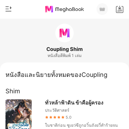
0
หน้าแรก
เติมเงิน
หมวดหมู่
Coupling Shim
หนังสือตีพิมพ์ 1 เล่ม
สมัยใหม่
ประวัติการอ่าน
ประวัติศาสตร์
หนังสือและนิยายทั้งหมดของCoupling
ออกจากระบบ
โรแมนติก
Shim
นิยายวาย
ดาวน์โหลดแอป
มหาเศรษฐี
ทั่วหล้าฟ้าดิน ข้าคือผู้ครอง
ประวัติศาสตร์
รายการ
5.0
ในชาติก่อน ซูเยว่ซีถูกอวิ๋นถังยวี่ทำร้ายจน