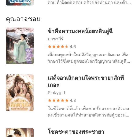
เรื่องสั้นคัดสรร
ตาย ทำผิดต่อครอบครัวของท่านตา และตัว
เองยังถูกทรมานจนตาย เกิดใหม่ครั้งนี้ นาง
ตั้งใจจะจัดการกับพวกผู้ชายชั่วและหญิงเลว
คุณอาจชอบ
จัดการพ่อชั่ว เพื่อปกป้องแม่และครอบครัว
ของท่านตาให้ปลอดภัย พวกผู้ชายชั่วเข้ามา
ข้าคือดาวมงคลน้อยหลินลู่ฉี
ใกล้งั้นเหรอ นางจะใช้แผนให้เขาเสียชื่อเสียง
มาชาวีร์
หญิงตีสองหน้าเก่งชอบทำตัวอ่อนแองั้นเหรอ
4.6
นางจะเปิดโปงธาตุแท้อีกฝ่ายและไล่นางออก
จากจวนซู! ในชาตินี้ สิ่งที่นางต้องทำคือการ
เมื่อยมทูตหน้าใหม่ดึงวิญญาณมาผิดดวง เพื่อ
จัดการพวกปลวกที่แอบแฝงอยู่ในราชสำนัก
รักษาไว้ซึ่งสมดุลของโลกวิญญาณ หลินลู่ฉีผู้
แก้แค้นคนทรยศ เพื่อปกป้องท่านตาที่เป็นคน
มีปราณมงคลในยุคปัจจุบัน จึงถูกส่งไปยังต่าง
ซื่อสัตย์ นางใช้มือเรียวเป็นเครื่องมือ ก่อให้
โลก สวมร่างเด็กน้อยวัยสามขวบ ที่เพิ่งถูกงู
เสด็จอาเลิกตามใจพระชายาสักที
เมืองจิงเกิดความวุ่นวาย แต่ท่ามกลางความ
กัดตายด้านหลังอารามเต๋า เจ้าอาวาสไม่อาจ
เถอะ
โกลาหล นางได้พบกับองค์ชาย ผู้ที่ทุกคนเล่า
ยอมรับวิญญาณสวมร่างได้ แต่เมื่อขับไล่
ลือว่าเป็นคนพิการ “อวิ๋นเฮิง เจ้าจะมาขวาง
Pinkygirl
วิญญาณร้ายออกจากร่างกายไม่ได้ จึงจำเป็น
ข้าหรือ” อวิ๋นเฮิงยิ้มเบาๆ “ไม่ ข้าตั้งใจจะมา
ต้องขับไล่คน ออกจากอารามแทน ++++
4.8
ช่วยเจ้า”
"อนิจจาวาสนาเด็กน้อยได้ดับสิ้นลงแล้ว จี้คง
ในชีวิตชาติที่แล้ว เพื่อช่วยรักแรกของตัวเอง
เตรียมพิธีสวดส่งวิญญาณให้นางเถอะ"
คนชั่วสามคนได้ทำลายพลังการต่อสู้ของนาง
นักพรตเฒ่าสั่งการลูกศิษย์ตัวน้อย หันหลัง
ตัดแขนขาของนางออก ตัดเส้นเลือดของนาง
หมายจะเดินกลับไปยังที่พักของตน "ขอรับ
และปล่อยเลือดของนางไหลออกมาทั้งอย่าง
โชคชะตาของพระชายา
ท่านอาจารย์" จี้คงขานรับคำสั่ง หันไปเตรียม
นั้น และทรมานนางจนตาย เมื่อเกิดใหม่ครั้งนี้