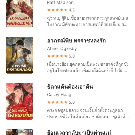
สิ่งของสำหรับทำพิธีสวดส่งวิญญาณผู้ตาย
Raff Madison
นางวางแผนอย่างรอบคอบ โดยสาบานว่าจะ
ทว่าผ่านไปเพียงอึดใจเดียว "อ๊ากกก ! มีผี !"
ให้พวกเขาได้สัมผัสกับความทุกข์ทรมานที่
4.5
เสียงกรีดร้องดังลั่น ร่างเล็ก ๆ ของเขาวิ่งไป
นางเคยประสบมา! รักแรกที่ไร้เดียงสาอะไร
ฉู่ว่านยู ผู้สืบเชื้อสายมาจากตระกูลแพทย์แผน
หลบอยู่ด้านหลังผู้เป็นอาจารย์ "จี้คงมีอะไร"
กัน ที่จริงก็เป็นเพียงผู้หญิงที่ตีสองหน้าเก่ง
โบราณ มีทักษะทางการแพทย์ที่ยอดเยี่ยม ยาที่
"นะนางลืมตาขอรับท่านอาจารย์" เด็กน้อยชี้
อยากจะไต่ขึ้นไปสูงเหรอ งั้นก็จะให้เจ้าปีนขึ้น
เธอทำนั้นทุกคนต่างอยากได้ สามารถรักษา
นิ้วสั่น ๆ ไปที่ศพบนพื้น "ว่าอย่างไรนะ"
ไป ยิ่งปีนขึ้นสูงมากเท่าไร ตอนตกลงมาก็จะ
ได้ทุกโรค แต่กลับไม่คาดคิดว่าจะย้อนยุค
นักพรตเฒ่ารีบตรงไปคุกเข่าอยู่ด้านข้างศพ
อาภรณ์พิษ ทรราชหลงรัก
ยิ่งเจ็บมากเท่านั้น! พวกสวะสมควรได้รับ
กลายเป็นผู้หญิงที่ขี้เหร่ที่สุดในใต้หล้า และยัง
เห็นเปลือกตาของนางขยับไปมา ก่อนจะปรือ
บาปกรรมของพวกสวะ พวกมันทำชั่วกับนาง
Abner Oglesby
เอาชนะใจท่านอ๋องด้วย การเริ่มต้นไม่ค่อยดีก็
ลืมขึ้นอย่างลำบากยากเย็น "นี่มัน...เป็นไปไม่
ไปชั่วชีวิตหนึ่ง นางจะทำให้พวกมันไม่ตายดี
ไม่เป็นไร มาดูกันว่าเธอจะพลิกผันยังไง การ
5.0
ได้" รีบคว้าข้อมือของเด็กน้อยมาจับชีพจรดู
พวกคนที่เจ้าเล่ห์ ตีสองหน้าเก่ง นางจะจัดการ
แย่งการแต่งงานงั้นเหรอ? เธอทำให้น้องต้อง
เมื่อนางย้อนยุคกลายเป็นพระชายาคังที่ถูกขัง
ดวงตาของนักพรตเฒ่ามืดมนลงในทันที แตะ
กับทุกคน! แต่นางไม่เคยคิดเลยว่าในการแก้
รับบทเรียน แย่งสินเิมดลับมา ให้ชายั่วหญิง
อยู่ในโรงขังคนบ้า เพิ่งมาถึงฉินเซิงก็กำจัด
นิ้วทำนายชะตา นี่มันคือการสลับร่างเปลี่ยน
แค้นของนาง นางจะไปมีเรื่องกับเสด็จอาที่
ร้ายคู่นี้อยู่ด้วยกันตลอดไป ขี้ขลาดเหรอ? เธอ
คนสองคนที่ต้องการทำร้ายนาง นางบุก
วิญญาณ ดึงตัวลูกศิษย์ถอยหลังไปสามก้าว "ผี
เป็นเจ้าแผนการเข้า ที่วัน ๆ ต้องการให้นาง
จัดการพ่อร้าย สั่งสอนผู้หญิงเสแสร้ง! ขี้เหร่เห
เข้าไปในงานแต่งงานของคู่รักชั่วชาสองคน
ร้ายตนไหนกล้ามาสวมร่างคนตาย จงออกไป
จูบและกอดเขาตลอดทั้งวัน ในขณะที่นางแก้
ธิดาแค้นต้องเอาคืน
รอ? เธอรักษาพิษในตัว และกลายเป็นคนงาม
นั้นในชุดแดง นางหยิ่งผยองและยั่วยุ ทำให้
เสีย !" ผีร้ายที่ว่ากำลังมึนงงกับเหตุการณ์ตรง
แค้นคนชั่วนั้นยังสามารถสนิทสนมกับเสด็จ
อันน่าทึ่ง! ลูกสาวขี้เหร่ของจวนอัครมหา
Casey Haag
ชายชั่วโกรธจนกัดฟันแน่นแต่กลับทำอะไรไม่
หน้า จำได้ว่าเธอกำลังขับรถกลับบ้าน ใช่แล้ว
อาด้วย ในความจริงแล้ว การที่เป็นผู้หญิงชั่วๆ
เสนาบดี กลายเป็นผู้สูงส่ง แม้แต่ผู้โหดเหี้ยม
ได้ และหญิงร้ายนั้นก็เกลียดชังอย่างมากทว่า
5.0
เกิดอุบัติเหตุขึ้น มีรถบรรทุกเสียหลัก พุ่งมาชน
ก็มีความสุขมาทีเดียวกว่าที่คิดเลย!
บางคนยังหวั่นไหวกับเธอ เมื่อสุดที่รักจะ
เอาคืนไม่ได้ ท่านอ๋องจิ้นได้เห็นสถานการณ์
รถของเธอ จากนั้นทุกอย่างก็ดับวูบไป ท่าทาง
ตระกูลซูล่มสลาย จวนเจิ้นกั๋วทั้งตระกูลถูก
จัดการผู้ใด เขามักจะช่วยเสมอ... แต่น่า
ทั้งหมดนี้ เขาโค้งงอริมฝีปาก สตรีนางนี้ช่าง
เหม่อลอยไร้สติของนางทำนักพรตเฒ่า
ประหารชีวิตในคืนเดียว ชาติก่อน… ซูเฉิงอิ้ง
เสียดายสุดที่รักคนนั้นไม่มีเขาอยู่ในใจ ฉู่ว่าน
แตกต่างจากคนอื่นจริงๆ ถูกใจเหลือเกิน เขา
หวาดระแวงในทันที เตรียมหยิบยันต์ป้องกัน
ถูกน้องสาวหลอกใช้ ถูกชายเจ้าชู้เล่นตลก
ยู "ออกไป หย่าเลย ผู้ชายมีแต่เป็นภาระของ
จะเอาชนะใจนางและให้ชีวิตที่ดีแกนาง
ภูตผีออกมา ขณะที่เด็กน้อยยกฝ่ามือของตัว
ชาติก่อน… ซูเฉิงอิ้งใช้ชีวิตอย่างเจียมเนื้อ
ข้าเท่านั้น" เสี่ยวลี่จิงรู้สึกน้อยใจ "ไม่ได้ ข้าให้
ย้อนเวลากลับมาเป็นท่านแม่
เองขึ้นเพ่งมองอย่างประหลาดใจ ดวงตาคู่