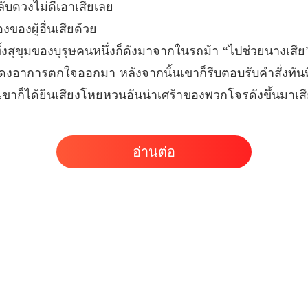
ลับดวงไม่ดีเอาเสียเลย
ฮูหยินข
งของผู้อื่นเสียด้วย
บทที่ 33
หบทั้งสุขุมของบุรุษคนหนึ่งก็ดังมาจากในรถม้า “ไปช่วยนางเสีย
ฮูหยินข
สดงอาการตกใจออกมา หลังจากนั้นเขาก็รีบตอบรับคำสั่งทันท
บทที่ 34
 เขาก็ได้ยินเสียงโหยหวนอันน่าเศร้าของพวกโจรดังขึ้นมาเส
ฮูหยินข
บทที่ 3
ฮูหยินข
อ่านต่อ
บทที่ 3
ฮูหยินข
บทที่ 37
ฮูหยินข
บทที่ 38
ฮูหยินข
บทที่ 39