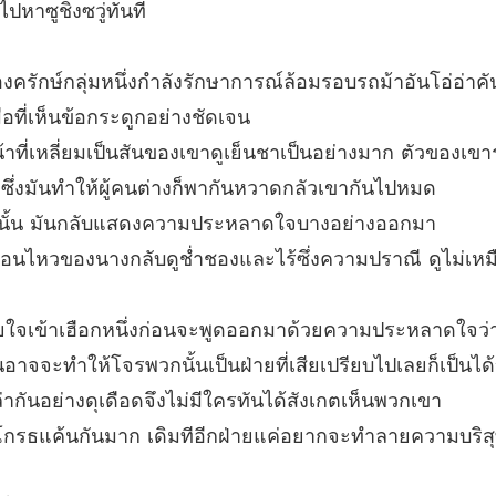
ฮูหยินข
ไปหาซูชิงซวู่ทันที
บทที่ 19
ฮูหยินข
รักษ์กลุ่มหนึ่งกำลังรักษาการณ์ล้อมรอบรถม้าอันโอ่อ่าคัน
บทที่ 20
อที่เห็นข้อกระดูกอย่างชัดเจน
ฮูหยินข
้าที่เหลี่ยมเป็นสันของเขาดูเย็นชาเป็นอย่างมาก ตัวของเ
บทที่ 2
่งมันทำให้ผู้คนต่างก็พากันหวาดกลัวเขากันไปหมด
ฮูหยินข
ู้นั้น มันกลับแสดงความประหลาดใจบางอย่างออกมา
บทที่ 2
อนไหวของนางกลับดูช่ำชองและไร้ซึ่งความปราณี ดูไม่เหมื
ฮูหยินข
บทที่ 2
ลมหายใจเข้าเฮือกหนึ่งก่อนจะพูดออกมาด้วยความประหลาดใจว่า
ฮูหยินข
ั้นอาจจะทำให้โจรพวกนั้นเป็นฝ่ายที่เสียเปรียบไปเลยก็เป็นได้
บทที่ 2
่ล่ากันอย่างดุเดือดจึงไม่มีใครทันได้สังเกตเห็นพวกเขา
กรธแค้นกันมาก เดิมทีอีกฝ่ายแค่อยากจะทำลายความบริสุทธิ์
ฮูหยินข
บทที่ 2