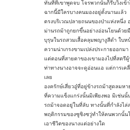
ทันทีที่เขาพูดจบ โจรพวกนั้นก็รีบวิ่งเข้า
ฉากนี้มีใครบางคนมองอยู่ตั้งนานแล้ว
ตรงบริเวณปลายถนนของป่าแห่งหนึ่ง องค
ม่านรถม้าถูกยกขึ้นอย่างอ่อนโยนด้วยมื
บุรุษในรถสวมเสื้อคลุมพญางูสีดำ ใบหน
ความน่าเกรงขามเปล่งประกายออกมา ซึ
แต่ตอนที่สายตาของเขามองไปที่สตรีผ
ท่าทางนางอาจจะดูอ่อนแอ แต่การเคลื่
เลย
องครักษ์เสี่ยวอู๋ที่อยู่ข้างรถม้าสูด
ที่ความแข็งแกร่งนั้นมิเพียงพอ มิเช่นน
รถม้าจอดอยู่ในที่ลับ ทางนั้นที่กำลังไล
พฤติกรรมของซูชิงซวู่ทำให้คนพวกนั้นโ
เอาชีวิตของนางแต่อย่างใด