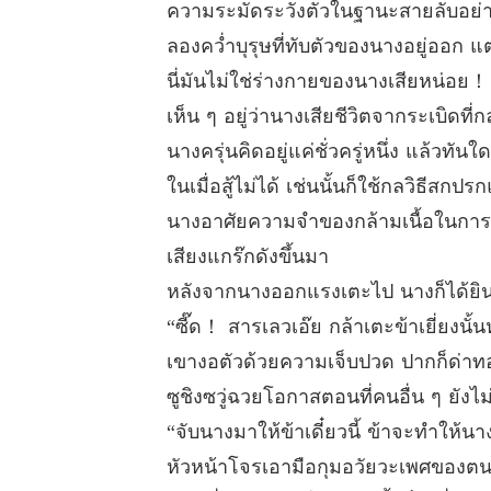
ความระมัดระวังตัวในฐานะสายลับอย่างน
ลองคว่ำบุรุษที่ทับตัวของนางอยู่ออก
นี่มันไม่ใช่ร่างกายของนางเสียหน่อย！
เห็น ๆ อยู่ว่านางเสียชีวิตจากระเบิดที่กล
นางครุ่นคิดอยู่แค่ชั่วครู่หนึ่ง แล้
ในเมื่อสู้ไม่ได้ เช่นนั้นก็ใช้กลวิธีสกป
นางอาศัยความจำของกล้ามเนื้อในการรวบ
เสียงแกร๊กดังขึ้นมา
หลังจากนางออกแรงเตะไป นางก็ได้ยิน
“ซี๊ด！ สารเลวเอ๊ย กล้าเตะข้าเยี่ยงนั้
เขางอตัวด้วยความเจ็บปวด ปากก็ด่
ซูชิงซวู่ฉวยโอกาสตอนที่คนอื่น ๆ ยังไ
“จับนางมาให้ข้าเดี๋ยวนี้ ข้าจะทำให้
หัวหน้าโจรเอามือกุมอวัยวะเพศของต