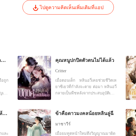
ไปดูความคิดเห็นเพิ่มเติมที่แอป
คุณท่าน คุณนายมาหาอีกแล้ว
คุณหนูปกปิดตัวตนไม่ได้แล้ว
Critter
ือถูก
เมื่อตอนเด็ก หลินอวี่เคยช่วยชีวิตเห
ี
ยาซีเยว่ที่กำลังจะตาย ต่อมา หลินอวี่
เสีย
กลายเป็นพืชหลังจากประสบอุบัติเหตุ
นนั้น
ทางรถยนต์ เธอแต่งงานเข้าตระกูล
หลินโดยไม่ลังเลใจและใช้ทักษะ
้นหวัง
ทางการแพทย์ของเธอเพื่อรักษาหลิน
เกิดใหม่ครั้งนี้ขอยกขยะให้น้องสาว
ข้าคือดาวมงคลน้อยหลินลู่ฉี
องเธอ
อวี่ สองปีของการแต่งงานและการ
มาชาวีร์
เล่น
ดูแลอย่างสุดหัวใจของเธอเพียงเพื่อ
ตอบแทนบุญคุณ และเพื่อที่เขาจะให้
ักและ
เมื่อยมทูตหน้าใหม่ดึงวิญญาณมาผิด