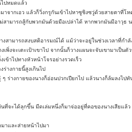
ันไปหมดแล้ว
ฮูหยินข
บทที่ 2
จากเอว แล้วก็วิ่งกรูกันเข้าไปหาซูชิงซวู่ด้วยสายตาที่โหด
ไม่สามารถสู้กับพวกมันด้วยมือเปล่าได้ หากพวกมันมีอาวุธ นา
ฮูหยินข
บทที่ 27
งสามารถสงบสติอารมณ์ได้ แม้ว่าจะอยู่ในช่วงเวลาที่กำลั
ฮูหยินข
บทที่ 28
างเพิ่งจะเตะเป้าเขาไป จากนั้นก็วางแผนจะจับเขามาเป็นตัวปร
่งเข้าไปทางหัวหน้าโจรอย่างรวดเร็ว
ฮูหยินข
บทที่ 29
ร่างกายนี้สูงเกินไป
ร จู่ ๆ ร่างกายของนางก็อ่อนปวกเปียกไป แล้วนางก็ล้มลงไปทั
ฮูหยินข
บทที่ 30
ฮูหยินข
บทที่ 31
นที่จะได้ลุกขึ้น มีดเล่มหนึ่งก็มาจ่ออยู่ที่คอของนางเสียแล้ว
ฮูหยินข
บทที่ 32
จออกมาและส่ายหน้าไปมา