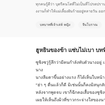
ทุกคนรู้ดีว่า บุตรีคนโตที่ไม่เป็นที่โปรดป
งงานก็ทำให้แม่เลี้ยงฝันร้ายอยู่หลายวัน 
างสิ้นเชิง ไม่ยอมให้ใครมารังแกอีกต่อไปที่แท้
บทบาทที่เจ้าเล่ห์ หญิง
จีนโบราณ
ต่ไม่เป็นไร คอยดูว่าเธอจะจัดการพวกชั่วช้า
ยชีวิต ไม่มีสิ่งใดตอบแทนได้ นอกจากเอาต
ฮูหยินของข้า แซ่บไม่เบา บทท
ซูชิงซวู่รู้สึกว่ามีคนกำลังทับตัวนางอย
นาง
นางลืมตาขึ้นอย่างแรง ก็ได้เห็นใบหน
“ฮ่า ๆ ตื่นแล้วก็ดี มิเช่นนั้นก็คงมิสนุก
หลังจากพูดจบ เขาก็ฉีกคอเสื้อของซูชิง
เผยให้เห็นถึงผิวที่ขาวกระจ่างใสของนาง