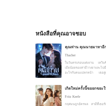
หนังสือที่คุณอาจชอบ
Thacher
ในวันครบรอบแต่งงาน เหวินซ
เมียน้อยของสามีวางยาและไปม
อะไรกับคนแปลกหน้า เธอสูญ
ความบริสุทธิ์ไป แต่เมียน้อยค
กลับตั้งท้องลูกของสามี ภายใต้ความ
กดดันต่างๆ เหวินซื่อสูญรู้สึกสิ
และตัดสินใจหย่า แต่สามีข
Fritz Keefe
กลับไม่แยแสโดยคิดว่าเธอกำลัง
ลูกไม้อยู่ หลังจากการหย่ากัน เหวิน
กฤศมนถูกอัครพล สามีที่เธอร