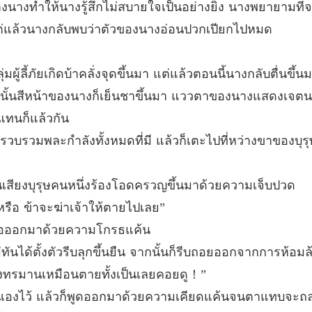
างทำให้นางรู้สึกไม่สบายใจเป็นอย่างยิ่ง นางพยายามที่จะเก
บทที่ 12
 แต่แล้วนางกลับพบว่าตัวของนางอ่อนปวกเปียกไปหมด
ฮูหยินข
บทที่ 1
ุ่มผู้ลี้ภัยเกิดบ้าคลั่งจุดขึ้นมา แต่แล้วตอนนี้นางกลับตื่นขึ้น
ฮูหยินข
วทันใดนั้นสีหน้าของนางก็เย็นชาขึ้นมา แววตาของนางแสดงเ
บทที่ 1
รกแทนก็แล้วกัน
ฮูหยินข
รวมพละกำลังทั้งหมดที่มี แล้วก็เตะไปที่หว่างขาของบุรุษผ
บทที่ 1
ฮูหยินข
เสียงบุรุษคนหนึ่งร้องโอดครวญขึ้นมาด้วยความเจ็บปวด
บทที่ 1
นหรือ ข้าจะฆ่าเจ้าให้ตายไปเลย”
ฮูหยินข
าทอออกมาด้วยความโกรธแค้น
บทที่ 17
ม่ทันได้ตั้งตัวรีบลุกขึ้นยืน จากนั้นก็รีบถอยออกจากการห้
ฮูหยินข
นางทรมานเหมือนตายทั้งเป็นเลยคอยดู！”
บทที่ 18
นเองไว้ แล้วก็พูดออกมาด้วยความเคียดแค้นจนตาแทบจะถล