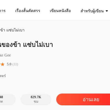
การ
เรื่องสั้นคัดสรร
เขียนหนังสือ
สำหรับผู้เขียน
ข้า แซ่บไม่เบา
นของข้า แซ่บไม่เบา
ฮูหยินข
บทที่ 1 
ke Gee
ฮูหยินข
5.0
(11)
บทที่ 2 
ฮูหยินข
สตร์
บทที่ 3
ฮูหยินข
บทที่ 4
48
829.7K
อ่านเลย
บท
ชม
ฮูหยินข