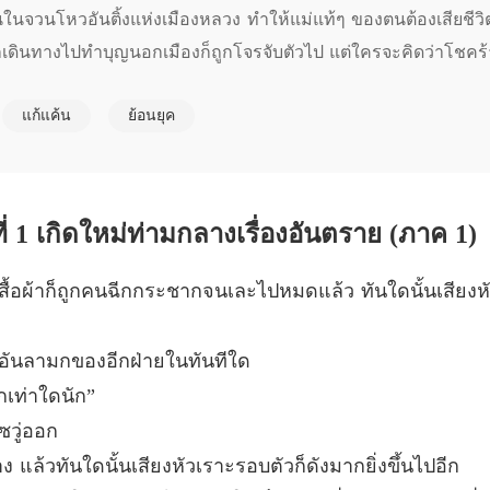
บทที่ 5 
รานในจวนโหวอันติ้งแห่งเมืองหลวง ทำให้แม่แท้ๆ ของตนต้องเสียชีวิ
ออกเดินทางไปทำบุญนอกเมืองก็ถูกโจรจับตัวไป แต่ใครจะคิดว่าโชคร้
ฮูหยินข
ซูชิงซวู่ ผู้สุดยอดสายลับที่ทะลุมิติมาเผชิญกับพ่อที่เย็นชา แม่เลี้ย
บทที่ 6 
แก้แค้น
ย้อนยุค
 และเอาคืนทุกอย่าง ทว่าทำไมท่านอ๋องผู้นั้นถึงมองมาที่เธอด้วยสา
ฮูหยินข
ัวไปแลก
บทที่ 7 ไ
ฮูหยินข
บทที่ 8 ไ
ี่ 1 เกิดใหม่ท่ามกลางเรื่องอันตราย (ภาค 1)
ฮูหยินข
ู่ เสื้อผ้าก็ถูกคนฉีกกระชากจนเละไปหมดแล้ว ทันใดนั้นเสียงหัว
บทที่ 9 
ฮูหยินข
้าอันลามกของอีกฝ่ายในทันทีใด
บทที่ 10
สักเท่าใดนัก”
ฮูหยินข
ซวู่ออก
บทที่ 11
 แล้วทันใดนั้นเสียงหัวเราะรอบตัวก็ดังมากยิ่งขึ้นไปอีก
ฮูหยินข