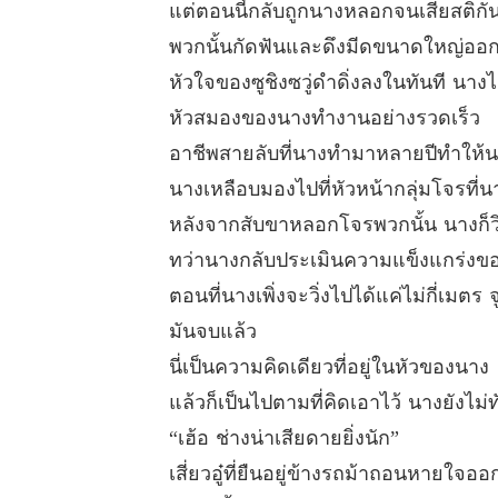
แต่ตอนนี้กลับถูกนางหลอกจนเสียสติก
พวกนั้นกัดฟันและดึงมีดขนาดใหญ่ออกมา
หัวใจของซูชิงซวู่ดำดิ่งลงในทันที นาง
หัวสมองของนางทำงานอย่างรวดเร็ว
อาชีพสายลับที่นางทำมาหลายปีทำให้นา
นางเหลือบมองไปที่หัวหน้ากลุ่มโจรที่น
หลังจากสับขาหลอกโจรพวกนั้น นางก็วิ
ทว่านางกลับประเมินความแข็งแกร่งของ
ตอนที่นางเพิ่งจะวิ่งไปได้แค่ไม่กี่เมต
มันจบแล้ว
นี่เป็นความคิดเดียวที่อยู่ในหัวของนาง
แล้วก็เป็นไปตามที่คิดเอาไว้ นางยังไม่ทั
“เฮ้อ ช่างน่าเสียดายยิ่งนัก”
เสี่ยวอู๋ที่ยืนอยู่ข้างรถม้าถอนหายใ