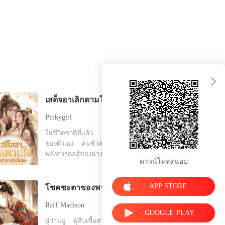
เสด็จอาเลิกตามใจพระชายาสักทีเถอะ
Pinkygirl
ในชีวิตชาติที่แล้ว เพื่อช่วยรักแรก
ของตัวเอง คนชั่วสามคนได้ทำลาย
พลังการต่อสู้ของนาง ตัดแขนขาของ
ดาวน์โหลดแอป
นางออก ตัดเส้นเลือดของนางและ
ปล่อยเลือดของนางไหลออกมาทั้ง
อย่างนั้น และทรมานนางจนตาย เมื่อ
APP STORE
โชคชะตาของพระชายา
เกิดใหม่ครั้งนี้ นางวางแผนอย่าง
Raff Madison
รอบคอบ โดยสาบานว่าจะให้พวกเขา
GOOGLE PLAY
ได้สัมผัสกับความทุกข์ทรมานที่นาง
ฉู่ว่านยู ผู้สืบเชื้อสายมาจากตระกูล