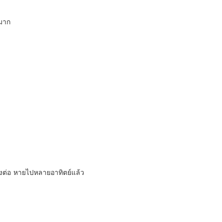
ฮูหยินข
นมาก
บทที่ 40
งต่อ หายไปหลายอาทิตย์แล้ว