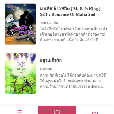
กำลังเจอคือความเร่าร้อนที่ต้องหลบซ่อน
หญิงแห่งแคว้นเหลียง ทายาทของเผ่า
ขีดจำกัด ความอดทนก็มีเช่นกัน เธอยื่น
รักที่เร่าร้อน รักแรก และรักเดียว มันกลับ
บุปผาขึ้นชื่อว่าเป็นโฉมงามล่มเมือง คน
ข้อตกลงการหย่าฉบับหนึ่งให้เขา แต่
มาเฟีย​'จ้าว'ชีวิต [ Mafia’s King ]
เป็นการหลบซ่อน และพอกพูนไฟสวาท
ของเผ่าบุปผาเป็นเผ่าที่ถือกำเนิดมาจาก
กลับไม่คิดว่ากลับถูกเขาพลิกมือกดกับ
SET : Romance Of Mafia 2nd
ให้เผาไหม้ทุรนทุราย “เธอก็รู้ว่าไม่มีทาง
เทพเซียนรูปโฉมงดงามแต่ต้องคำสาป
พนัง “คนที่บอกว่าต้องการฉันก็คือเธอ
รุ่งอรุโณทัย
ปฏิเสธพี่ได้ หัวใจเธอรู้ดีลูกแก้ว” “ลูกแก้ว
เรื่องของความรัก หากพวกเขามีความรัก
บอกว่าไม่ต้องการฉันก็เธอ มันจะง่าย
เกลียดพี่คราม ชิงชังพี่คราม พี่ครามทำ
“สวัสดีครับ” เภสัชกรวัยกลางคนที่ประจำ
จะไม่สมหวังและตายอย่างอนาถด้วย
ขนาดนั้นเสียที่ไหน？ ” จากนั้น ภรรยา
แบบนี้ได้ไง พี่ครามเป็นสามีของพี่อัง
เค้าเตอร์ขายยาทักทายลูกค้าทั้งสอง “ผม
ความรักนั้น ฝูจื่อหรง ฮ่องเต้แคว้นชินที่มี
ไร้รสชาติที่เคยอ่อนโยนเยือกเย็น ก็
ทำได้ไง พี่ครามเลวที่สุด” “เราก็เลวด้วย
ต้องการยาคุมกำเนิด” อดัมแจ้งสิ่งที่
เบื้องหลังการครองอำนาจโดยการ
ประสบความสำเร็จในหน้าที่การงาน หัว
กันทั้งคู่ หรือเธอจะเถียงว่าไม่ได้รักพี่”
ต้องการโดยทันที น้ำฟ้าหันไปมองคน
สนับสนุนของมหาเสนาบดีฟางอี้จวิ้น รูป
กระไดไม่เคยแห้ง ผู้ชายข้างกายเปลี่ยน
“ใจร้าย พูดแบบนี้ได้ไง พี่ครามใจร้ายกับ
ข้างกายที่ยังกุมมือเธอด้วยดวงตาที่เบิก
โฉมงดงามจนทำให้แข้งขาสตรีอ่อน
หน้าไปทุกเดือนทุกปี แต่สิ่งเดียวที่ไม่
พี่อังได้ยังไง” “บางเรื่องเธอก็ไม่จำเป็น
กว้างจนดวงตาสีน้ำตาลเข้มแทบจะหลุด
ระทวย เรื่องสตรีสำหรับเขาเป็นเพียงเพื่อ
เปลี่ยนคือใบหน้างดงามที่บึ้งตึงของโม่
อสูรเผด็จรัก
ต้องรู้ ทุกสิ่งทุกอย่างบนโลกนี้ย่อมมี
ออกจากเบ้าตา “ครับ” เภสัชกรขานรับ
มีไว้สนับสนุนบัลลังก์ให้มั่นคงเท่านั้น คน
หานชวน จนกระทั่งท้องของเธอโตขึ้น
เหตุผล” นิ้วกลางของสงครามชอนไช
พร้อมกับหันหลังหยิบสิ่งที่ลูกค้าตรงหน้า
ทั่วราชสำนักรู้ดีว่าเขาเป็นเพียงหุ่นเชิด
Dakanda
เรื่อย ๆ และอุ้มเด็กที่ไม่รู้ว่าเป็นลูกของ
เข้าสู่ปากถ้ำอันอุดมไปด้วยแหล่งน้ำที่
ต้องการ ด้วยแววตาที่เรียบเฉย “คุณ
ของมหาเสนาบดีฟางอี้จวิ้น กระทั่งวัน
ใครออกมา โม่หานชวนอดทนแล้ว
ความผิดที่เธอไม่ได้ก่อกลับต้องมาชดใช้
หลั่งริน เดือนกันยากรีดร้องสุดเสียง ทั้ง
ครับ...คุณคิดว่าเธอคนนี้ควรใช้เวลากับ
หนึ่งเขาต้องแต่งงานเพื่อเชื่อม
อดทนอีก สุดท้ายก็ตัดสินใจอดทนต่อไป
ให้อสูรหนุ่มใจร้ายเช่นเขา ท่ามกลาง
เกลียดเขา เกลียดตัวเอง และซ่านกระสัน
ผมเพียงแค่ยี่สิบเอ็ดหรือแค่ยี่สิบแปดวัน
สัมพันธไมตรีกับองค์หญิงผู้ลึกลับผู้หนึ่ง ที่
แต่เมื่อเขาตัดสินใจจะยอมรับเป็นพ่อ
ความร้ายกาจบทรักอันเร่าร้อนที่เขามอบ
ไปทุกรูขุมขน ร่างอิ่มที่ถูกพันธนาการไว้
เท่านั้นเหรอครับ” คำพูดของอดัมสร้าง
เข้ามาพังทะลายกำแพงหัวใจที่เขาตั้ง
—— เธอกลับโบกมือลา “ขอบคุณความ
ให้กลายเป็นกรงขังเหนี่ยวรั้งหัวใจเธอไว้
กับหัวเตียงดิ้นพล่านทุรนทุราย
ความฉงนไม่เข้าใจให้กับเภสัชกรตรง
เอาไว้ และ นางผู้นั้นยังทำท่าคล้ายกับว่า
หวังดีของคุณโม่ ต่อไปเรื่องแบบนี้ก็มีอีก
กับเขาตลอดกาล “เธอคิดว่าความสาว
หน้าอย่างมาก “เอ่อ...ขอโทษครับ...ผมไม่
ไม่อาจอยู่กับเขาได้อีก สตรีผู้หนึ่งซึ่งมี
เยอะแยะ ก็จะรบกวนคุณบ่อย ๆ ไม่ได้นะ
ของเธอมันมีค่ากับฉันงั้นเหรอปรางอินท์”
เข้าใจ” “ก็เธอคนนี้...คนที่ยืนอยู่ข้างๆ
ความลับบางประการซ่อนอยู่ โจวเจี๋ย
คะ”
ปรางอินท์ผงะห่างโดยอัตโนมัติ คำพูด
ผม...เธอเข้าใจว่าผมจะให้เธออยู่กับผม
หลุน พี่ชายฝาแฝดขององค์หญิงโจวเจ้า