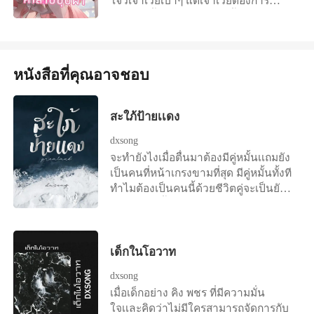
โจวเจ้าเว่ยเบาๆ แต่เจ้าเว่ยต้องการ
จากนั้นก็รักเมียที่สุดในโลกค่ะ ไม่มีนอก
มากกว่านั้น หญิงสาวแลบลิ้นออกมารอ
กายนอกใจค่ะ แนะนำตัวละคร จื่อเม่ย
รับ นางเป็นฝ่ายสอดความอ่อนนุ่มเข้าไป
นักเขียนที่ย้อนไปอยู่ในโลกนิยายในร่าง
ภายในปากของเขาแทน แม้มือจะยังไม่มี
ของอนุจื่ออิน จื่ออิน อนุของตัวร้ายที่ออก
แรงมากนักแต่การยึดเหนี่ยวใบหน้าเขา
มาแค่สองตอนก็ตาย และคนที่จื่อเม่ยมา
หนังสือที่คุณอาจชอบ
ไว้กลับไม่เป็นปัญหา หญิงสาวบดริม
ใช้ร่างกาย ซีเฉิน / องค์ชายสี่ /ซีอ๋อง ตัว
ฝีปากสามีอย่างเร่าร้อน "ถอดเสื้อผ้าให้
ร้ายที่ต้องตายในตอนจบ ซีหลาน บุตร
ข้า จื่อหรงถอดให้ข้ามันร้อนเหลือเกิน"
ชายอายุ 5 ขวบของตัวร้าย รั่วหนิง พระ
สะใภ้ป้ายเเดง
เจ้าเว่ยปากสั่นร้อนรนเพราะทนกับความ
ชายาที่ซีเฉินไม่เคยเหลียวแล เหล่าหลง
รู้สึกเสียวซ่านที่รบกวนจนรู้สึกทรมานใน
dxsong
และ เหล่าอี้ องครักษ์ฝาแฝดของซีเฉิน ผู้
ทุกสัมผัสของเขา พรางนึกขัดใจตนเองที่
จะทำยังไงเมื่อตื่นมาต้องมีคู่หมั้นเเถมยัง
จงรักภักดี ซีกุ้ยเฟย แม่ของซีเฉิน นางมี
สิ้นไร้เรี่ยวแรงแม้กระทั่งเสื้อผ้าของ
เป็นคนที่หน้าเกรงขามที่สุด มีคู่หมั้นทั้งที
ความแค้นที่ฝ่าบาทเคยทอดทิ้ง จึงคิดจะ
ตนเองยังไม่มีปัญญาถอด "เจ้าเว่ยของ
ทำไมต้องเป็นคนนี้ด้วยชีวิตคู่จะเป็นยัง
แก้แค้นทุกคนและสั่งสอนให้ซีเฉินบุตร
ข้าอย่าได้รีบร้อน เราจะค่อยๆสัมผัสและมี
ไงเมื่อมีคู่หมั้นอย่าง เปรม ปรเมศ เเล้วคน
ชายชิงบัลลังก์ หยางโจวซือ / องค์ชาย
ความสุขด้วยกัน" ฝูจื่อหรงจุมพิตปากบาง
อย่างเปรม ปรเมศจะสนอะไรใครล่ะ เเบ
หก / หยางอ๋อง พระเอกของเรื่องที่จื่อเม่ย
พลางถอดอาภรณ์ของนางอย่าง
บนี้ผมต้องทำยังไง?
วางเอาไว้ในนิยาย
ทะนุถนอม "พี่เต้ข้าไม่เข้าใจ เจ้าหลีก
เด็กในโอวาท
เลี่ยงข้ามาตลอดเหตุใดถึงยอมโดยง่าย
dxsong
หากข้ามีแรงมากกว่านี้คงได้ปลุกปล้ำ
เมื่อเด็กอย่าง คิง พชร ที่มีความมั่น
เจ้าไปหลายครั้งแล้ว" เจ้าเว่ยกล่าวพลาง
ใจเเละคิดว่าไม่มีใครสามารถจัดการกับ
พยามยามใช้มือคว้ามังกรตัวใหญ่ไว้ใน