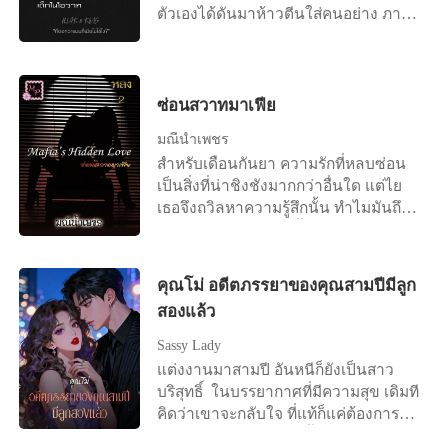
ตัวเองได้ดันมาห้าวตีนใส่คนอย่าง ภาค
มือจนสำเร็จ อารมณ์ความต้องการเพิ่ม
พิเภก ใครจะรู้ว่าคนอย่างภาค พิเภก จะ
ทวีขึ้นโดยที่เจ้าเว่ยไม่อาจระงับอารมณ์
กล้าบ้าปิ่นโหดเเละใจร้ายขนาดนี้ จากที่
ได้อีกต่อไป เธอกำความใหญ่แน่นแล้ว
หัวเด็ดตีนขาดยังไงในชีวิตนี้จะเกลียด
ลูบไล้ช้าๆ มันร้อนไปทั่วทั้งฝ่ามือ ภายใจ
ภาค พิเภกเเละไม่ขอเจออีกครั้งในชีวิต
ร่างกายและจิตใจของเจ้าเว่ยสั่นระริก
ซ่อนสวาทมาเฟีย
ทำไมถึงได้วนมาตกเป็นคนของภาค
ด้วยความร้อนและไฟปรารถนา ในที่สุด
มณีน้ำเพชร
พิเภกได้คองไม่เข้าใจ??
ฝูจื่อหรงก็ถอดอาภรณ์ออกจากร่างบางได้
สำหรับเดือนกันยา ความรักที่หลบซ่อน
สำเร็จ เจ้าเว่ยดูเหมือนจะมีแรงขึ้นมาเล็ก
เป็นสิ่งที่น่าชิงชังมากกว่าอื่นใด แต่ไย
น้อย นางยังกำมังกรยักษ์แน่นไม่ยอม
เธอจึงถวิลหาความรู้สึกนั้น ทำไมมันถึง
ปล่อย นางเลียริมฝีปากเมื่อมองร่างมัน
ช่างอบอุ่นอ่อนหวานทั้งที่ทำให้เธอต้อง
จนฝูจื่อหรงรู้สึกลำคอแห้งผาก รู้สึกอยาก
ขมขื่นใจ บนใบหน้าเศร้าโศกต้องสวม
กดศีรษะของคนตัวเล็กลงแล้วยัดมังกร
หน้ากากของความสดใสแว่วหวานเอา
เข้าไปในโพรงปากให้นางได้
คุณโม่ อดีตภรรยาของคุณสามปีมีลูก
ไว้ทุกเสี้ยววินาที หัวใจที่ร่ำร้องเรียก
สมปรารถนาเสียเดี่ยวนี้ "ปล่อยมันก่อน
สองแล้ว
หาความรักตะโกนก้องราวกับกำลัง
เจ้าเว่ย เจ้าต้องไปอาบน้ำ" เขากระซิบ
ขาดใจ สำหรับสงคราม ความรักสำหรับ
เสียงแหบพร่า พยายามแกะมือเล็กที่กอบ
Sassy Lady
เขาไม่ใช่ของเล่น แต่ความรักจะอยู่เหนือ
กำมังกรของเขาอยู่ เจ้าเว่ยต้องปล่อย
แต่งงานมาสามปี อันหนีก็ยังเป็นสาว
เหตุผลและความจำเป็นก็ไม่ได้ ถ้ารักต้อง
อย่างอดเสียดาย ใบหน้าของนางฟ้อง
บริสุทธิ์ ในบรรยากาศที่มีความสุข เดิมที
อยู่เหนือเหตุผล ทุกคนบนโลกจะพบแต่
ความต้องการออกมาจนฝูจื่อหรงนึกขัน
คิดว่าเขาจะกลับใจ ที่แท้ก็แค่ต้องการรับ
ความหลงใหล เขาแยกแยะได้ แต่สิ่งที่
แนะนำตัวละคร เรื่องย่อ โจวเจ้าเว่ย องค์
คนรักในใจกลับมาเท่านั้น ถ้าความรักมี