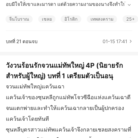
เรื่องสั้นคัดสรร
อบมีใจให้เขาและมารดา แต่ด้วยความงามของนางจึงทำให้ฮูห
ยินใหญ่ที่ไร้ทายาทต้องการให้นางอุ้มท้องแทนตน

จีนโบราณ
เชลย
อิโรติก
เทพสงคราม
25+
เรียนท่านผู้อ่านทุกท่าน หนังสือนิยายเรื่องนี้จัดอยู่ในหมวด นิยา
ยรักสำหรับผู้ใหญ่ ซึ่งเหมาะกับสายแซ่บไม่พูดเยอะ เจ็บคอ จะมี
ฉาก NC นำเนื้อหาแทบทั้งเรื่อง และพล็อตเบาคลายเครียด แท
บทที่ 21 ตอนจบ
01-15 17:41
บไม่มีพล็อตค่ะ ดังนั้นท่านผู้อ่านควรพิจารณาโหลดตัวอย่างก่อ
นตัดสินใจซื้อค่ะ

ขอบคุณค่ะ
วังวนร้อนรักจวนแม่ทัพใหญ่ 4P (นิยายรัก
สำหรับผู้ใหญ่) บทที่ 1 เตรียมตัวเป็นอนุ
จวนแม่ทัพใหญ่แคว้นเฉา
แคว้นเจ้าของซุนหลีถูกแม่ทัพโจวซีฉือแห่งแคว้นเฉาตี
จนแตกพ่ายและทำให้แคว้นเฉากลายเป็นผู้ปกครอง
แคว้นเจ้าโดยทันที
ซุนหลีบุตรสาวแม่ทัพแคว้นเจ้าจึงกลายเชลยสงครามที่