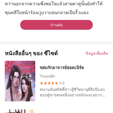
ทว่านอกจากความพึงพอใจแล้วสายตาคู่นั้นยังทำให้
ซุนหลีใบหน้าร้อนวูบวาบจนกลายเป็นริ้วแดง
อ่านต่อ
หนังสืออื่นๆ ของ ซีไซต์
ข้อมูลเพิ่มเติม
ขย่มรักอาจารย์ฮอตเนิร์ด
โรแมนติก
5.0
หนานอันพริตตี้สาวสู้ชีวิตอายุยี่สิบปีแอบ
ชอบผู้ชายคนหนึ่งอย่างหนักและอยากได้
เขามาเป็นแฟนใจจะขาด แต่ดูเหมือนว่า
เขาจะไม่สนใจเธอ หญิงสาวได้ไปดูดวง
แม่หมอคนนั้นจึงบอกให้เธอมาขอพรที่