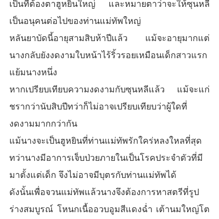
เป็นที่ต้องตาฮูหยินใหญ่ และหมายตาว่าจะให้ซุนหลี
เป็นอนุคนต่อไปของท่านแม่ทัพใหญ่
หลันยาบัดนี้อายุสามสิบห้าปีแล้ว แม้จะอายุมากแต่
นางกลับยังงดงามใบหน้าไร้ริ้วรอยเหมือนเด็กสาวแรก
แย้มนางหนึ่ง
หากเปรียบเทียบความงดงามกับซุนหลีแล้ว แม้จะแก่
ชรากว่านับสิบปีทว่าก็ไม่อาจเปรียบเทียบว่าผู้ใดที่
งดงามมากกว่ากัน
แม้นางจะเป็นฮูหยินที่ท่านแม่ทัพรักใคร่หลงใหลที่สุด
ทว่านางมีอาการเจ็บป่วยภายในเป็นโรคประจำตัวที่มี
มาตั้งแต่เด็ก จึงไม่อาจมีบุตรกับท่านแม่ทัพได้
ดังนั้นเพื่อจวนแม่ทัพแล้วนางจึงต้องการหาสตรีที่รูป
ร่างสมบูรณ์ โหนกเนื้ออวบอูมสีแดงฉ่ำ เต้านมใหญ่โต