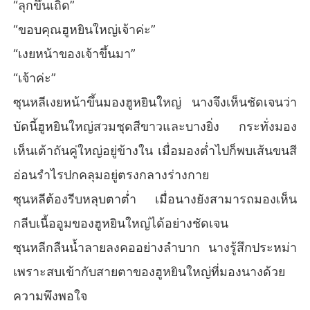
“ลุกขึ้นเถิด”
“ขอบคุณฮูหยินใหญ่เจ้าค่ะ”
“เงยหน้าของเจ้าขึ้นมา”
“เจ้าค่ะ”
ซุนหลีเงยหน้าขึ้นมองฮูหยินใหญ่ นางจึงเห็นชัดเจนว่า
บัดนี้ฮูหยินใหญ่สวมชุดสีขาวและบางยิ่ง กระทั่งมอง
เห็นเต้าถันคู่ใหญ่อยู่ข้างใน เมื่อมองต่ำไปก็พบเส้นขนสี
อ่อนรำไรปกคลุมอยู่ตรงกลางร่างกาย
ซุนหลีต้องรีบหลุบตาต่ำ เมื่อนางยังสามารถมองเห็น
กลีบเนื้ออูมของฮูหยินใหญ่ได้อย่างชัดเจน
ซุนหลีกลืนน้ำลายลงคออย่างลำบาก นางรู้สึกประหม่า
เพราะสบเข้ากับสายตาของฮูหยินใหญ่ที่มองนางด้วย
ความพึงพอใจ