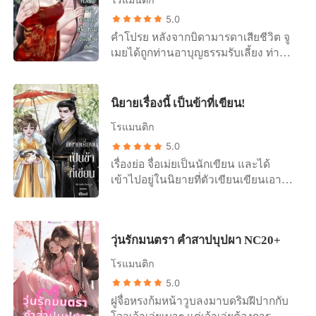
ไม่เคยเห็นหน้าว่าคนพวกนั้นคือผู้ใด
มาที่ศาลเจ้าเข้าอย่างจังหนานอันที่อยู่
เอาไว้ให้ได้ และนางก็ต้องตกใจเมื่อเส
เพราะพวกนางต้องมอบกายให้กับเหยื่อ
5.0
ด้านในจึงถูกฟ้าผ่าไปด้วยและสติดับวูบ
นาบดีกัวกลับมีถึงสองคน! +++ นิยาย
คนแรกที่นับว่าส่วนใหญ่จะเป็นชนชั้นสูง
คำโปรย หลังจากบิดามารดาเสียชีวิต จู
ลงไปทันใด ไม่รู้ว่านานเท่าใดที่หนาน
เรื่องนี้เป็นนิยายจีนโบราณประเภทนิยาย
ดังนั้นจึงไม่อาจร่วมประเวณีกับบุรุษอื่น
เมยได้ถูกท่านอาบุญธรรมรับเลี้ยง ท่าน
อันตกอยู่ในความมืดมิด และเมื่อเธอตื่น
รักสำหรับผู้ใหญ่ เป็นเรื่องแต่งขึ้นจาก
ก่อนที่จะได้รับมอบเหยื่อจากนายใหญ่
อาผู้เปี่ยมด้วยความอ่อนโยนและเมตตา
ขึ้นมาทุกอย่างรอบกายของเธอก็ไม่
จินตนาการไม่ได้อ้างอิงจาก
ได้กลายเป็นเสาหลักเพียงหนึ่งในชีวิต
เหมือนเดิมอีกต่อไป...
ประวัติศาสตร์ใด ๆ ดังนั้นภายในจะมี
นาง หัวใจที่อ่อนโยนของจูเมยเริ่มเต้น
นิยายเรื่องนี้ เป็นข้าที่เขียน!
ฉาก เนื้อหา เน้นหนักที่เรื่องเพศระหว่าง
แรงเมื่ออยู่ใกล้ท่านอา แต่ท่านอาคิด
ชายหญิง มีการร่วมรักกันตั้งแต่ 3 คนขึ้น
โรแมนติก
อย่างไรกับนางกันแน่? หรือว่าความรักนี้
ไป (3P) และอาจมีความไม่สมเหตุสมผล
เป็นเพียงความรู้สึกที่นางมีอยู่เพียงฝ่าย
5.0
บ้าง ขอให้ผู้อ่านใช้วิจารณญาณในการ
เดียว? เมื่อหัวใจต้องเผชิญกับความไม่
เรื่องย่อ จื่อเม่ยเป็นนักเขียน และได้
อ่านนะคะ
แน่นอน จูเมยกลับรู้สึกเจ็บปวดกับความ
เข้าไปอยู่ในนิยายที่ตัวเขียนเขียนเอาไว้
รู้สึกนี้ "ท่านอา...อย่าดีต่อข้ามากนักได้
ในฐานะตัวประกอบในนิยายที่ออกมา
หรือไม่" นิยายเรื่องนี้เป็นนิยายรักจีน
เพียงสองตอนก็ตาย นางถูกตัวร้ายกักขัง
โบราณ มีดราม่าเล็กน้อยช่วงเริ่มต้น จบ
เอาไว้ในจวน เจื่อเม่ยรู้ว่าเขาต้องตาย
สุขนิยม ไม่มีนอกกายนอกใจ เป็นความ
วุ่นรักมนตรา คำสาปบุปผา NC20+
และจำทำให้นางตายไปด้วย นางจึง
รักฟิน ๆ ระหว่างท่านอาและหลาน
ต้องหาวิธีหนีจากเขาเพื่อเอาตัวรอด!
โรแมนติก
สาว(บุญธรรม)ตัวน้อยของตนเอง
นิยายเรื่องนี้เป็นแบบสุขนิยมนะคะ
5.0
พระเอกจะธงแดงในตอนแรก ๆ เพราะ
​ฝูจื่อหรงก้มหน้าวูบลงมาบดริมฝีปากกับ
นางเป็นตัวร้ายตามเนื้อเรื่องนะคะ หลัง