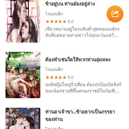
ข้าอยู่บน ท่านอ๋องอยู่ล่าง
ศาลเจ้าเล็ก ๆ ในอำเภอแห่งหนึ่งที่ห่าง
ไกลเพื่อให้เธอสมหวังและต้องไปในวันที่
โรแมนติก
ฟ้ามืดที่สุดของเดือนในอีกสองวันข้าง
5.0
หน้าถึงจะเห็นผล หนานอันเชื่อแม่หมอ
เซียวหนานอยู่ในระดับต่ำสุดขององค์กร
เพราะอยากได้ผัว เธอจึงไม่รอช้ารีบคว้า
ลับที่แผ่ขยายสายข่าวไปทุกแว่นแคว้น
กระเป๋าเป้เดินทางมายังศาลเจ้าทันที เมื่อ
นางเป็นเด็กกำพร้าไร้บิดามารดาที่ถูก
หนานอันเข้าไปภายในศาลเจ้าก็พบว่า มี
เก็บมาให้เป็น นกกระจอกสืบข่าว เรียกได้
สตรีสูงวัยคนหนึ่งอายุราวหกสิบกว่าปี
ว่าเป็นชนชั้นที่วรยุทธ์ต่ำต้อยและต้อง
กำลังกวาดศาลเจ้าอยู่ ...... "ได้ของสิ่งนี้
ต้องทำเช่นใดให้พวกท่านลุ่มหลง
ทำงานเอาตัวเข้าแลกเพื่อหาข่าวให้กับ
ไปต้องสมหวังอย่างแน่นอน" คุณยายพูด
เบื้องบน ดังนั้นนกกระจอกเช่นนางจึงมี
พร้อมกับรอยยิ้ม น้ำเสียงนี้ฟังดูเยือกเย็น
โรแมนติก
มากมายแทรกซึมเข้าไปในจวนขุนนาง
เป็นอย่างยิ่ง หนานอันยิ้มให้คุณยายจู่ ๆ
5.0
ต่าง ๆ โดยที่ไม่มีผู้ใดล่วงรู้ สิ่งที่นาง
ขนแขนของเธอก็ตั้งชันขึ้นมา เธอกำลัง
องค์หญิงใหญ่รั่วเสียน ต้องปกป้องบัลลังก์
ฝึกฝนมาตลอดหลายปีมานี้ก็คือการ
จะลุกขึ้นในตอนนั้นก็เกิดฟ้าผ่าเปรี้ยงลง
ของน้องชายที่ขึ้นครองราชย์ในวัยเพียง
เอาใจบุรุษ บำรุงร่างกาย ฝึกฝนศาสตร์ทั้ง
มา หนานอันหวีดร้องด้วยความตกใจ
แค่ 4 ขวบ ดังนั้นนางจึงต้องหาทางมัดใจ
ห้าให้เชี่ยวชาญ และฝึกวิชาเสพสังวาส
ทว่าเมื่อหันไปมองคุณยายเธอไม่เห็น
เสนาบดีกัวผู้กุมอำนาจราชสำนักเอาไว้
ให้บุรุษติดใจ แม้ว่าจะไม่เคยทำกับบุรุษ
แม้แต่เงาแล้ว หนานอันประหลาดใจ
ให้ได้ ทว่าบุรุษผู้นี้กลับไม่ต้องการ
จริง ๆ แต่ขนาดของแท่งหยกของบุรุษ
ท่านอาเจ้าขา...ข้าอยากเป็นภรรยา
มากร้องเรียกคุณยายอยู่หลายคำ แต่ว่า
แต่งงานกับนาง เขายังทำตัวดั่งบิดาหา
นางล้วนได้สัมผัสมาแล้วจากแท่งหยก
ในตอนนี้เธอก็ไม่มีเวลาให้คิดสิ่งใดแล้ว
ของท่าน
บุรุษไว้ให้นางอีก รั่วเสียนจึงต้องฝึกฝน
ของเทียมและแท่งหยกบุรุษของจริงที่นาง
เพราะเกิดสิ่งที่ไม่คาดคิดขึ้นเมื่อฟ้าผ่าลง
การยั่วยวนเขาเพื่อหาวิธีมัดใจบุรุษผู้นี้
โรแมนติก