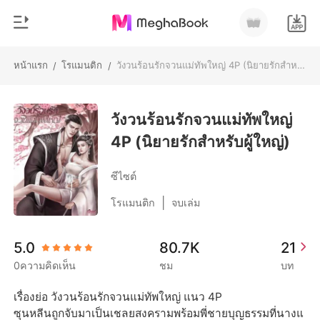
หน้าแรก
โรแมนติก
วังวนร้อนรักจวนแม่ทัพใหญ่ 4P (นิยายรักสำหรับผู้ใหญ่)
/
/
0
หน้าแรก
เติมเงิน
วังวนร้อนรักจวนแม่ทัพใหญ่
หมวดหมู่
4P (นิยายรักสำหรับผู้ใหญ่)
สมัยใหม่
ประวัติการอ่าน
ประวัติศาสตร์
ซีไซต์
ออกจากระบบ
โรแมนติก
|
โรแมนติก
จบเล่ม
นิยายวาย
ดาวน์โหลดแอป
5.0
80.7K
21
มหาเศรษฐี
0ความคิดเห็น
ชม
บท
รายการ
เรื่องย่อ วังวนร้อนรักจวนแม่ทัพใหญ่ แนว 4P

ซุนหลีนถูกจับมาเป็นเชลยสงครามพร้อมพี่ชายบุญธรรมที่นางแ