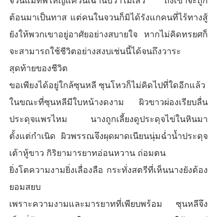
จวนแม่ทัพใหญ่แคว้นเฉานับว่าไม่เลว ถึงเขาจะถูก
ต้อนมาเป็นทาส แต่คนในจวนก็มิได้รังแกคนที่ไร้ทางสู้
ยังให้พวกเขาอยู่อาศัยอย่างสบายใจ หากไม่คิดทรยศก็
จะสามารถใช้ชีวิตอย่างสงบเช่นนี้ได้จนถึงวาระ
สุดท้ายของชีวิต
ขอเพียงได้อยู่ใกล้ซุนหลี ซุนโหวก็ไม่คิดไปที่ใดอีกแล้ว
ในขณะที่ซุนหลีมีใบหน้างดงาม ผิวขาวผ่องเรียบลื่น
ประดุจแพรไหม นางถูกเลี้ยงดูประดุจไข่ในหินมา
ตั้งแต่กำเนิด ผิวพรรณจึงผุดผาดเนียนนุ่มฉ่ำน้ำประดุจ
เต้าหู้ขาว กิริยามารยาทอ่อนหวาน ถ่อมตน
ยิ่งโตความงามยิ่งเลื่องลือ กระทั่งสตรีที่เห็นนางยังต้อง
ยอมสยบ
เพราะความงามและมารยาทที่เพียบพร้อม ซุนหลีจึง