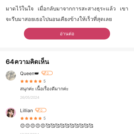
มาดไว้ในใจ เมื่อกลับมาจากการสะสางธุระแล้ว เขา
จะรีบมาสอยเธอไปนอนเคียงข้างให้เร็วที่สุดเลย
อ่านต่อ
64ความคิดเห็น
Queen👑
0
5
สนุกค่ะ เนื้อเรื่องดีมากค่ะ
26/05/2024
Lillian
0
5
😍😍😍😍😍🥰🥰🥰🥰🥰🥰🥰🥰🥰🥰