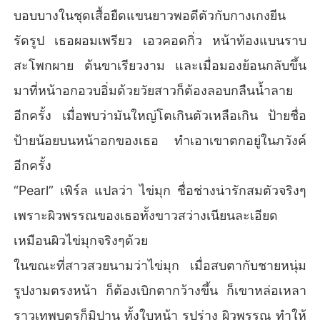
บอบบางในชุดเสื้อยืดแขนยาวพอดีตัวกับกางเกงยีน
รัดรูป เธอผอมเพรียว เอวคอดกิ่ว หน้าท้องแบนราบ
สะโพกผาย ต้นขาเรียวงาม และเมื่อมองย้อนกลับขึ้น
มาที่หน้าอกอวบอิ่มด้วยวัยสาวก็ต้องลอบกลืนน้ำลาย
อีกครั้ง เมื่อพบว่ามันใหญ่โตเกินตัวเหลือเกิน ป้ายชื่อ
ป้ายน้อยบนหน้าอกของเธอ ทำเอาเขาตกอยู่ในภวังค์
อีกครั้ง
“Pearl” เพิร์ล แปลว่า ไข่มุก ชื่อช่างน่ารักสมตัวจริงๆ
เพราะผิวพรรณของเธอทั้งขาวสว่างเนียนละเอียด
เหมือนผิวไข่มุกจริงๆด้วย
ในขณะที่สาวสวยนามว่าไข่มุก เมื่อสบตากับชายหนุ่ม
รูปงามตรงหน้า ก็ต้องเบิกตากว้างขึ้น ก็เขาหล่อเหลา
ราวเทพบุตรก็มิปาน ทั้งใบหน้า รูปร่าง ผิวพรรณ ทำให้