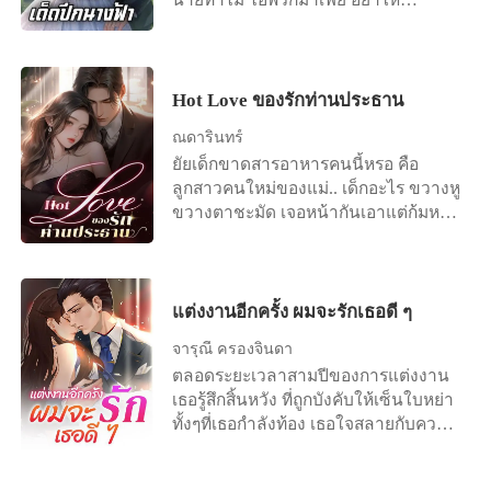
เครื่องร่อนลงนะ ฉันจะแจ้งตำรวจจับ
พวกนายตั้งแต่ยังไม่ออกจากสนามบิน
เลย” “ก็ลองดูสิ อย่างน้อยถ้าคุณหลุดออก
จากห้องน้ำนี้ไป... รับรองว่าผมจะให้ลูก
Hot Love ของรักท่านประธาน
น้องผมเวียนเทียนคุณครบทุกคน... เลือก
ณดารินทร์
เอาสิ ว่าจะยอมผมคนเดียว หรือว่า อยาก
ยัยเด็กขาดสารอาหารคนนี้หรอ คือ
ไปเรียกร้องหาลูกน้องผมให้เป็นสามี
ลูกสาวคนใหม่ของแม่.. เด็กอะไร ขวางหู
ด้วย” “อย่าพูดบ้าๆ นะ” รินรดาไม่รู้ตัว
ขวางตาชะมัด เจอหน้ากันเอาแต่ก้มหน้า
เลยว่าใบหน้าหล่อนซีดเผือดจนไม่มีสี
หลบตา แต่ทำไมยัยเด็กนี่ถึงสวยวันสวย
เลือดแล้วยังพูดตะกุกตะกักอีกต่างหาก
คืน..ถ้าเขาจะแอบกินเด็กของแม่..จะผิด
“อย่าคิดจะทำอะไรฉันด้วย ไม่งั้นพ่อฉัน
ไหม
เอานายตายแน่...” “ผมก็อยากรู้เหมือน
แต่งงานอีกครั้ง ผมจะรักเธอดี ๆ
กันว่าตายเป็นยังไง... ยังไม่เคยลองสักที
แต่ก่อนที่พ่อคุณจะเอาผมตาย ผมขอเด็ด
จารุณี ครองจินดา
ปีกนางฟ้าลูกสาวแสนสวยของพ่อคุณ
ตลอดระยะเวลาสามปีของการแต่งงาน
ก่อนดีไหมหืม” เขาบอกก่อนจะก้มหน้าลง
เธอรู้สึกสิ้นหวัง ที่ถูกบังคับให้เซ็นใบหย่า
มาใกล้หล่อน รินรดาผงะถอยแต่จะไป
ทั้งๆที่เธอกำลังท้อง เธอใจสลายกับความ
ทางไหนก็ไม่ได้เพราะว่าแขนเขาค้ำผนัง
ไร้มนุษยธรรมของเขา กระทั่งเธอออกไป
อยู่ทั้งสองข้างกักกันหล่อนไว้ในวงแขน
จากชีวิตของเขา เขาเพิ่งรู้ตัวว่าเธอคือ
นั้น... วันนี้มันวันซวยของหล่อนจริงๆ