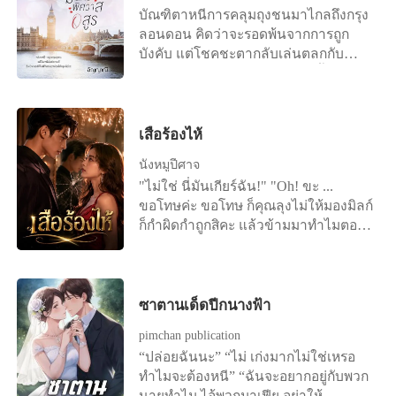
บัณฑิตาหนีการคลุมถุงชนมาไกลถึงกรุง
ลอนดอน คิดว่าจะรอดพ้นจากการถูก
บังคับ แต่โชคชะตากลับเล่นตลกกับ
หล่อน เมื่อมาเจอ “ผู้ชายในคืนนั้น” คืนที่
เธอสูญเสียพรหมจรรย์ เขาพันธนาการ
หล่อนไว้ด้วยความสิเน่หาอันเร่าร้อน
“คุณจำผมไม่ได้เหรอ” คำถามชายหนุ่ม
เสือร้องไห้
ตรงหน้าเรียกความสงสัยให้บัณฑิตา
นังหมูปีศาจ
มากว่า ตนเคยเจอเขาด้วยหรือ หล่อนใช้
"ไม่ใช่ นี่มันเกียร์ฉัน!" "Oh! ขะ ...
ช่วงเวลาที่รู้สึกว่าไม่ปลอดภัยคิดทบทวน
ขอโทษค่ะ ขอโทษ ก็คุณลุงไม่ให้มองมิลก์
ว่า เคยเจอเขาหรือไม่ “ไม่ ฉันไม่เคยเจอ
ก็กำผิดกำถูกสิคะ แล้วข้ามมาทำไมตอน
คุณ” “อ้อ...ผมลืมไป คุณจำผมไม่ได้ แต่
รถไม่นิ่งละคะ" "ใครมันจะไปคิด ว่าเธอ
ผมจำคุณได้ดี” คำพูดของเขายิ่งทำให้
จะคิดทำมิดีมิร้ายกับฉันเล่า" "มิลก์เหรอ
บัณฑิตางงหนักขึ้น “ผมคือผู้ชายคืนนั้น
คะ ที่คิดทำมิดีมิร้ายกับคุณลุงน่ะ ไม่ใช่
ไง ผู้ชายที่ได้ความสาวของคุณ” เหยื่อ
ใช่คุณลุงเหรอคะ มาสอนมิลก์ขับรถแท้ๆ
ซาตานเด็ดปีกนางฟ้า
ติดกับแล้ว ราชสีห์หนุ่มไม่มีวันปล่อย
ตรงนั้นยังจะตั้งอยู่อีก"
หล่อนเด็ดขาด...
pimchan publication
“ปล่อยฉันนะ” “ไม่ เก่งมากไม่ใช่เหรอ
ทำไมจะต้องหนี” “ฉันจะอยากอยู่กับพวก
นายทำไม ไอ้พวกมาเฟีย อย่าให้