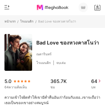
หน้าแรก
โรแมนติก
Bad Love ของหวงคาสโนว่า
/
/
0
หน้าแรก
เติมเงิน
หมวดหมู่
Bad Love ของหวงคาสโนว่า
สมัยใหม่
ประวัติการอ่าน
ณดารินทร์
ประวัติศาสตร์
|
โรแมนติก
จบเล่ม
ออกจากระบบ
โรแมนติก
นิยายวาย
ดาวน์โหลดแอป
5.0
365.7K
64
มหาเศรษฐี
64ความคิดเห็น
ชม
บท
รายการ
ความเข้าใจผิดทำให้เขามีค่ำคืนอันเร่าร้อนกับเธอ..เขาจะถือว่า
เธอเป็นของเขาอย่างสมบูรณ์
