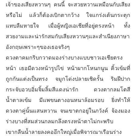
เจ้าของเสียงหวานๆ คนนี้ จะสวยหวานเหมือนกับเสียง
หรือไม่ แล้วก็ต้องเบิกตากว้าง ใจแกร่งเต้นกระตุก
แทบลืมหายใจ เมื่อผู้หญิงเอเชียที่อยู่ตรงหน้า ทั้ง
สวยงามและน่ารักสมกับเสียงหวานๆและสำเนียงภาษา
อังกฤษเพราะๆของเธอจริงๆ
ดวงตาคมกริบกวาดมองร่างบางแบบชาวเอเชียตรง
หน้า เธอมีดวงหน้ารูปไข่ หน้าผากโหนกนูน คิ้วเข้มที่
ถูกกันแต่งเป็นทรง จมูกโด่งปลายเชิดรั้น ริมฝีปาก
กระจับอวบอิ่มจิ้มลิ้มสีแดงน่ารัก ดวงตากลมโตสี
น้ำตาลเข้ม มีแพขนตางอนหนาล้อมรอบ ยิ่งทำให้
ดวงตาคู่นั้นแสนหวาน จนเขาตกอยู่ในภวังค์ จ้องมอง
ร่างบางที่สมส่วนกลมกลึงตรงหน้าตาไม่กะพริบ
เขากลืนน้ำลายลงคออึกใหญ่เมื่อพิจารณาเรือนร่าง