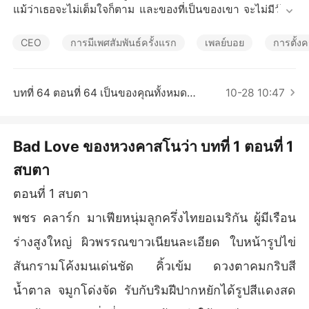
เรื่องสั้นคัดสรร
แม้ว่าเธอจะไม่เต็มใจก็ตาม และของที่เป็นของเขา จะไม่มีวันป
ล่อยให้ใครหน้าไหนได้เชยชมทั้งนั้น

CEO
การมีเพศสัมพันธ์ครั้งแรก
เพลย์บอย
การตั้งค
บทที่ 64 ตอนที่ 64 เป็นของคุณทั้งหมด (จบ)
10-28 10:47
Bad Love ของหวงคาสโนว่า บทที่ 1 ตอนที่ 1
สบตา
ตอนที่ 1 สบตา
พชร คลาร์ก มาเฟียหนุ่มลูกครึ่งไทยอเมริกัน ผู้มีเรือน
ร่างสูงใหญ่ ผิวพรรณขาวเนียนละเอียด ใบหน้ารูปไข่
สันกรามโค้งมนเด่นชัด คิ้วเข้ม ดวงตาคมกริบสี
น้ำตาล จมูกโด่งจัด รับกับริมฝีปากหยักได้รูปสีแดงสด