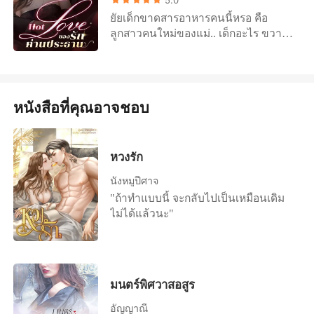
ยัยเด็กขาดสารอาหารคนนี้หรอ คือ
ลูกสาวคนใหม่ของแม่.. เด็กอะไร ขวางหู
ขวางตาชะมัด เจอหน้ากันเอาแต่ก้มหน้า
หลบตา แต่ทำไมยัยเด็กนี่ถึงสวยวันสวย
คืน..ถ้าเขาจะแอบกินเด็กของแม่..จะผิด
ไหม
หนังสือที่คุณอาจชอบ
หวงรัก
นังหมูปีศาจ
"ถ้าทำแบบนี้ จะกลับไปเป็นเหมือนเดิม
ไม่ได้แล้วนะ"
มนตร์พิศวาสอสูร
อัญญาณี