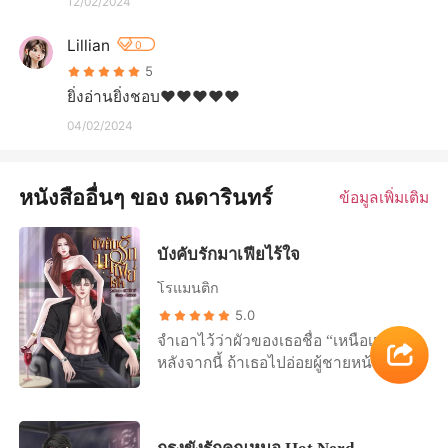
12/02/2024
Lillian
0
5
ยิ่งอ่านยิ่งชอบ❤️❤️❤️❤️❤️
04/02/2024
หนังสืออื่นๆ ของ ณดารินทร์
ข้อมูลเพิ่มเติม
บังคับรักมาเฟียไร้ใจ
โรแมนติก
5.0
จำเอาไว้ว่าผัวของเธอชื่อ “เหนือเมฆ”
หลังจากนี้ ถ้าเธอไปอ่อยผู้ชายหน้าไหน
อีก..ฉันเอาเธอตายแน่