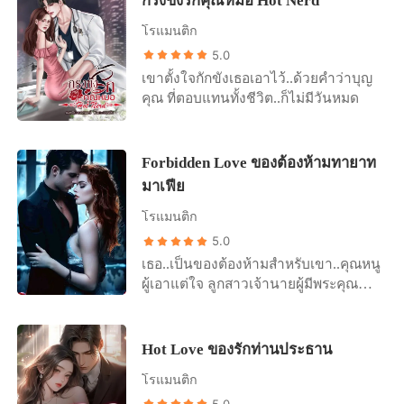
กรงขังรักคุณหมอ Hot Nerd
โรแมนติก
5.0
เขาตั้งใจกักขังเธอเอาไว้..ด้วยคำว่าบุญ
คุณ ที่ตอบแทนทั้งชีวิต..ก็ไม่มีวันหมด
Forbidden Love ของต้องห้ามทายาท
มาเฟีย
โรแมนติก
5.0
เธอ..เป็นของต้องห้ามสำหรับเขา..คุณหนู
ผู้เอาแต่ใจ ลูกสาวเจ้านายผู้มีพระคุณ
เขา..เป็นของร้อนสำหรับเธอ อยู่ใกล้แล้ว
มันร้อนรุ่ม บอดี้การ์ดหน้าโหดที่ขัดใจเธอ
ไปเสียทุกอย่าง และแม้ว่าบอดี้การ์ดอย่าง
Hot Love ของรักท่านประธาน
เขา จะอยากขย้ำเธอให้จมเขี้ยวสักเท่าไร
โรแมนติก
แต่ก็ทำได้เพียงอดทน..จนกว่าจะถึงวันที่
เขา..คู่ควร
5.0